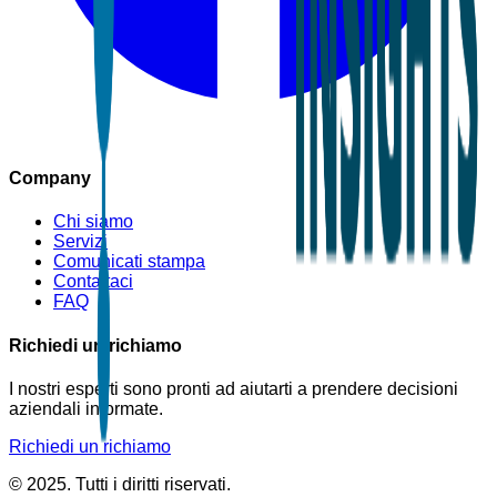
Company
Chi siamo
Servizi
Comunicati stampa
Contattaci
FAQ
Richiedi un richiamo
I nostri esperti sono pronti ad aiutarti a prendere decisioni
aziendali informate.
Richiedi un richiamo
© 2025. Tutti i diritti riservati.