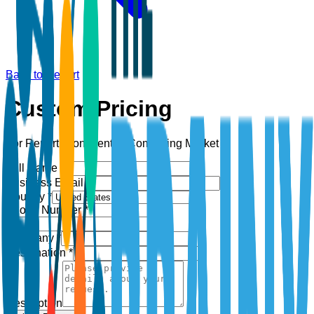
Back to Report
Custom Pricing
For Report:
Confidential Computing Market
Full Name *
Business Email *
Country *
Phone Number *
+1
Company *
Designation *
Description