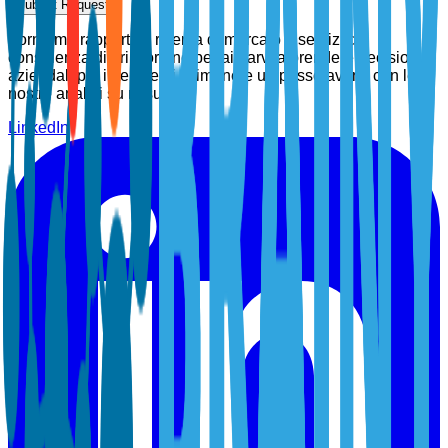
Submit Request
Forniamo rapporti di ricerca di mercato e servizi di
consulenza di prim'ordine per aiutarvi a prendere decisioni
aziendali più intelligenti. Rimanete un passo avanti con le
nostre analisi su misura.
LinkedIn