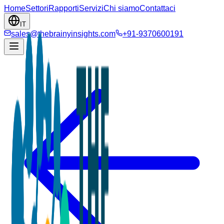
Home
Settori
Rapporti
Servizi
Chi siamo
Contattaci
IT
sales@thebrainyinsights.com
+91-9370600191