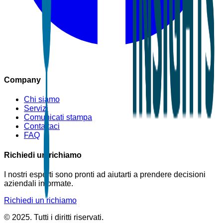
Company
Chi siamo
Servizi
Comunicati stampa
Contattaci
FAQ
Richiedi un richiamo
I nostri esperti sono pronti ad aiutarti a prendere decisioni
aziendali informate.
Richiedi un richiamo
© 2025. Tutti i diritti riservati.