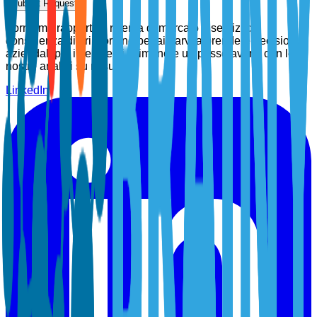
Submit Request
Forniamo rapporti di ricerca di mercato e servizi di
consulenza di prim'ordine per aiutarvi a prendere decisioni
aziendali più intelligenti. Rimanete un passo avanti con le
nostre analisi su misura.
LinkedIn