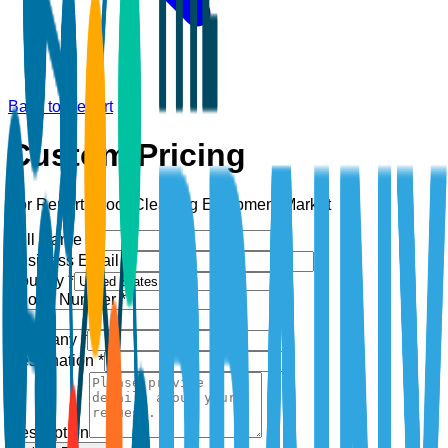
Back to Report
Custom Pricing
For Report:
Floor Cleaning Equipment Market
Full Name *
Business Email *
Country *
Phone Number *
+1
Company *
Designation *
Description