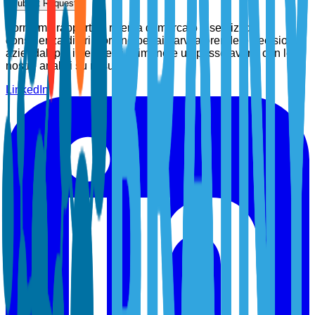
Submit Request
Forniamo rapporti di ricerca di mercato e servizi di
consulenza di prim'ordine per aiutarvi a prendere decisioni
aziendali più intelligenti. Rimanete un passo avanti con le
nostre analisi su misura.
LinkedIn