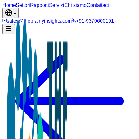
Home
Settori
Rapporti
Servizi
Chi siamo
Contattaci
IT
sales@thebrainyinsights.com
+91-9370600191