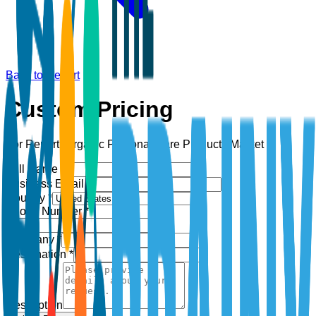
Back to Report
Custom Pricing
For Report:
Organic Personal Care Products Market
Full Name *
Business Email *
Country *
Phone Number *
+1
Company *
Designation *
Description