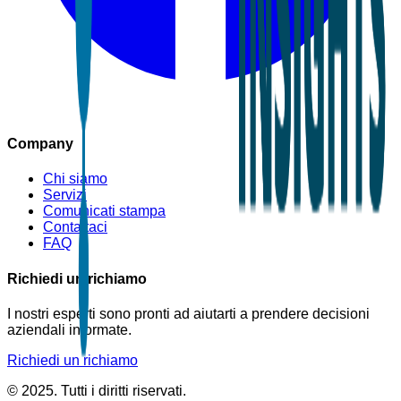
Company
Chi siamo
Servizi
Comunicati stampa
Contattaci
FAQ
Richiedi un richiamo
I nostri esperti sono pronti ad aiutarti a prendere decisioni
aziendali informate.
Richiedi un richiamo
© 2025. Tutti i diritti riservati.