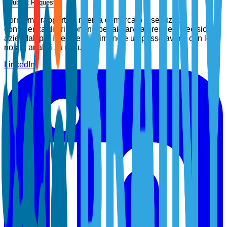
Submit Request
Forniamo rapporti di ricerca di mercato e servizi di
consulenza di prim'ordine per aiutarvi a prendere decisioni
aziendali più intelligenti. Rimanete un passo avanti con le
nostre analisi su misura.
LinkedIn