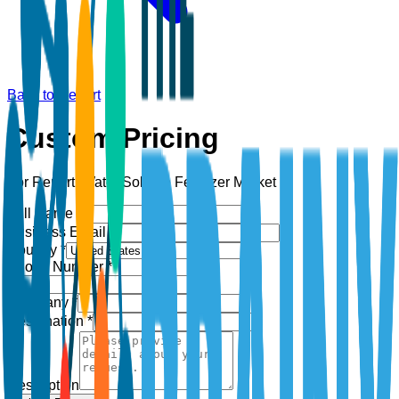
Back to Report
Custom Pricing
For Report:
Water Soluble Fertilizer Market
Full Name *
Business Email *
Country *
Phone Number *
+1
Company *
Designation *
Description