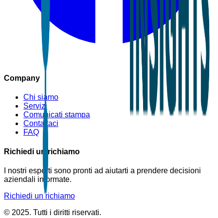
Company
Chi siamo
Servizi
Comunicati stampa
Contattaci
FAQ
Richiedi un richiamo
I nostri esperti sono pronti ad aiutarti a prendere decisioni
aziendali informate.
Richiedi un richiamo
© 2025. Tutti i diritti riservati.