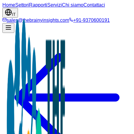
Home
Settori
Rapporti
Servizi
Chi siamo
Contattaci
IT
sales@thebrainyinsights.com
+91-9370600191