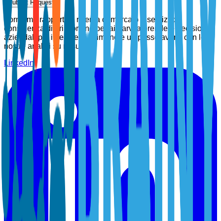
Submit Request
Forniamo rapporti di ricerca di mercato e servizi di
consulenza di prim'ordine per aiutarvi a prendere decisioni
aziendali più intelligenti. Rimanete un passo avanti con le
nostre analisi su misura.
LinkedIn