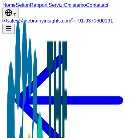
Home
Settori
Rapporti
Servizi
Chi siamo
Contattaci
IT
sales@thebrainyinsights.com
+91-9370600191