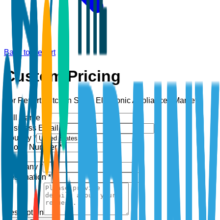
Back to Report
Custom Pricing
For Report:
Kitchen Small Electronic Appliances Market
Full Name *
Business Email *
Country *
Phone Number *
+1
Company *
Designation *
Description