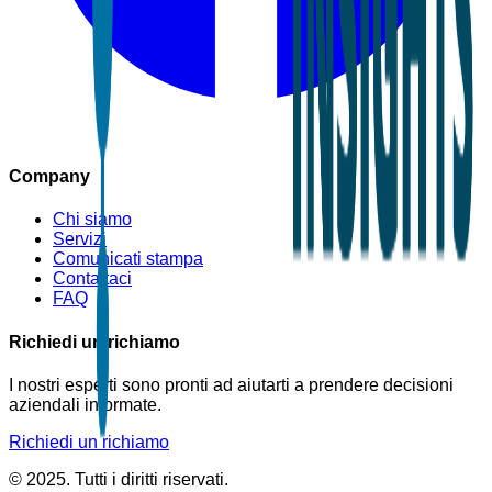
Company
Chi siamo
Servizi
Comunicati stampa
Contattaci
FAQ
Richiedi un richiamo
I nostri esperti sono pronti ad aiutarti a prendere decisioni
aziendali informate.
Richiedi un richiamo
© 2025. Tutti i diritti riservati.