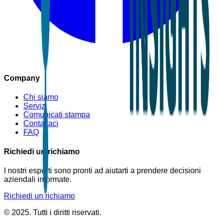
Company
Chi siamo
Servizi
Comunicati stampa
Contattaci
FAQ
Richiedi un richiamo
I nostri esperti sono pronti ad aiutarti a prendere decisioni
aziendali informate.
Richiedi un richiamo
© 2025. Tutti i diritti riservati.