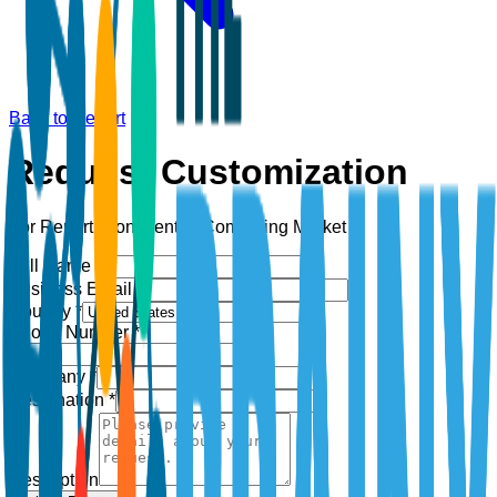
Back to Report
Request Customization
For Report:
Confidential Computing Market
Full Name *
Business Email *
Country *
Phone Number *
+1
Company *
Designation *
Description