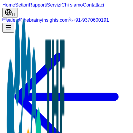
Home
Settori
Rapporti
Servizi
Chi siamo
Contattaci
IT
sales@thebrainyinsights.com
+91-9370600191