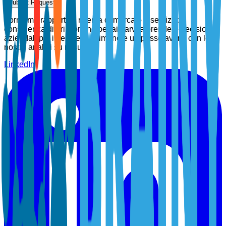
Submit Request
Forniamo rapporti di ricerca di mercato e servizi di
consulenza di prim'ordine per aiutarvi a prendere decisioni
aziendali più intelligenti. Rimanete un passo avanti con le
nostre analisi su misura.
LinkedIn