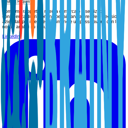
Submit Request
Forniamo rapporti di ricerca di mercato e servizi di
consulenza di prim'ordine per aiutarvi a prendere decisioni
aziendali più intelligenti. Rimanete un passo avanti con le
nostre analisi su misura.
LinkedIn