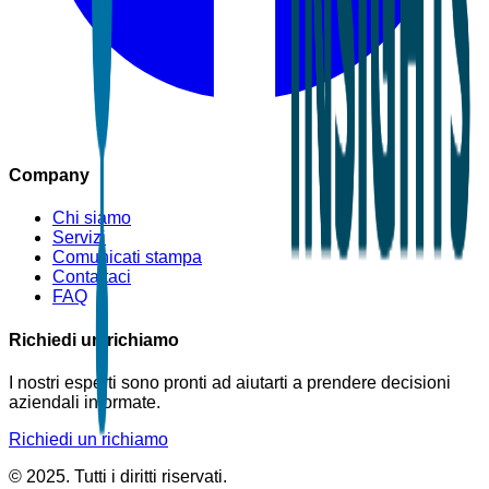
Company
Chi siamo
Servizi
Comunicati stampa
Contattaci
FAQ
Richiedi un richiamo
I nostri esperti sono pronti ad aiutarti a prendere decisioni
aziendali informate.
Richiedi un richiamo
© 2025. Tutti i diritti riservati.