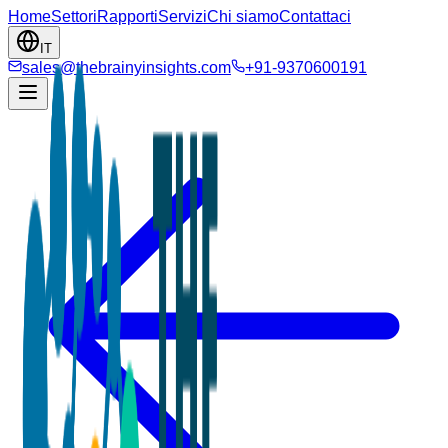
Home
Settori
Rapporti
Servizi
Chi siamo
Contattaci
IT
sales@thebrainyinsights.com
+91-9370600191