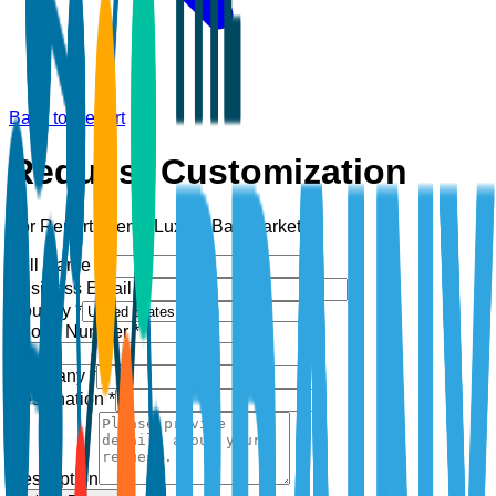
Back to Report
Request Customization
For Report:
Men’s Luxury Bag Market
Full Name *
Business Email *
Country *
Phone Number *
+1
Company *
Designation *
Description