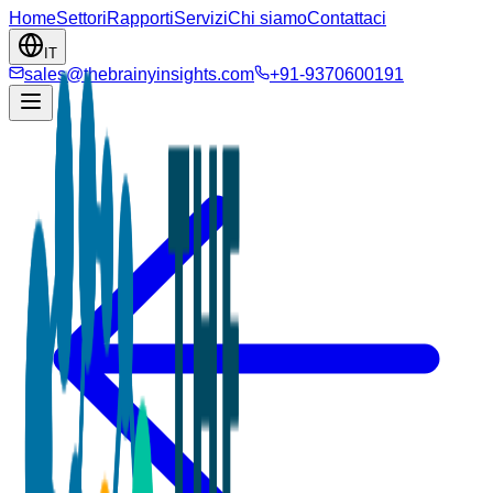
Home
Settori
Rapporti
Servizi
Chi siamo
Contattaci
IT
sales@thebrainyinsights.com
+91-9370600191