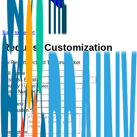
Back to Report
Request Customization
For Report:
Orchard Tractors Market
Full Name *
Business Email *
Country *
Phone Number *
+1
Company *
Designation *
Description