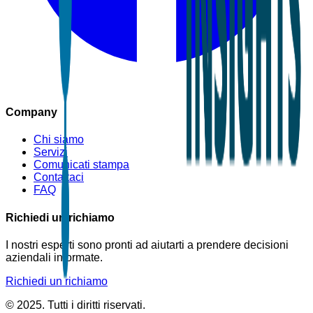
Company
Chi siamo
Servizi
Comunicati stampa
Contattaci
FAQ
Richiedi un richiamo
I nostri esperti sono pronti ad aiutarti a prendere decisioni
aziendali informate.
Richiedi un richiamo
© 2025. Tutti i diritti riservati.