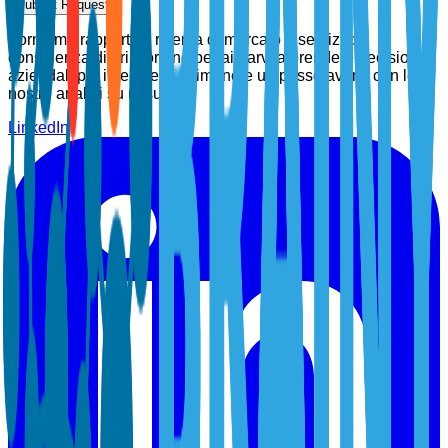
Submit Request
Forniamo rapporti di ricerca di mercato e servizi di
consulenza di prim'ordine per aiutarvi a prendere decisioni
aziendali più intelligenti. Rimanete un passo avanti con le
nostre analisi su misura.
LinkedIn