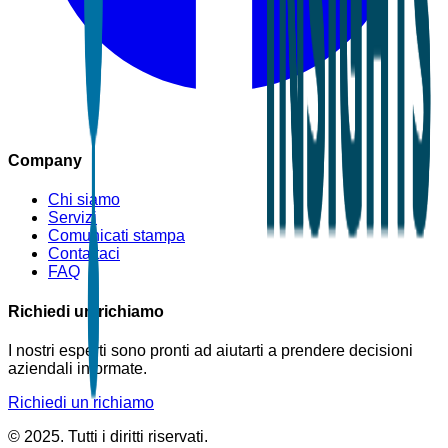
Company
Chi siamo
Servizi
Comunicati stampa
Contattaci
FAQ
Richiedi un richiamo
I nostri esperti sono pronti ad aiutarti a prendere decisioni
aziendali informate.
Richiedi un richiamo
© 2025. Tutti i diritti riservati.