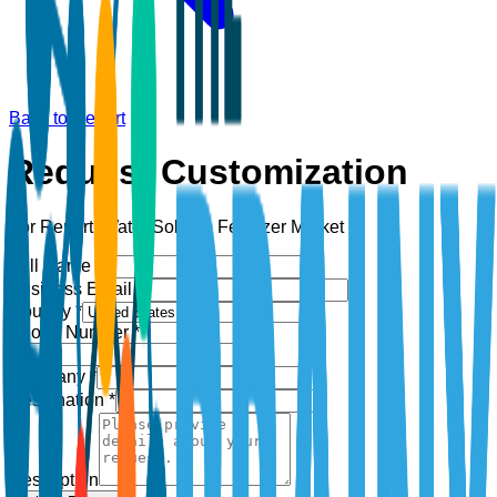
Back to Report
Request Customization
For Report:
Water Soluble Fertilizer Market
Full Name *
Business Email *
Country *
Phone Number *
+1
Company *
Designation *
Description