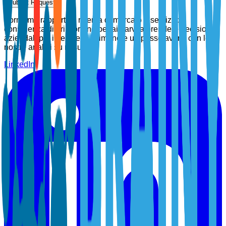
Submit Request
Forniamo rapporti di ricerca di mercato e servizi di
consulenza di prim'ordine per aiutarvi a prendere decisioni
aziendali più intelligenti. Rimanete un passo avanti con le
nostre analisi su misura.
LinkedIn