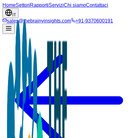
Home
Settori
Rapporti
Servizi
Chi siamo
Contattaci
IT
sales@thebrainyinsights.com
+91-9370600191