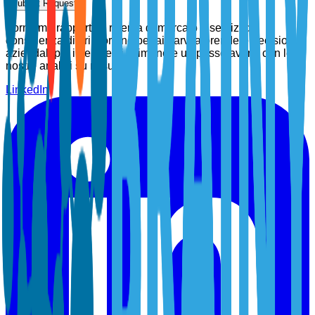
Submit Request
Forniamo rapporti di ricerca di mercato e servizi di
consulenza di prim'ordine per aiutarvi a prendere decisioni
aziendali più intelligenti. Rimanete un passo avanti con le
nostre analisi su misura.
LinkedIn