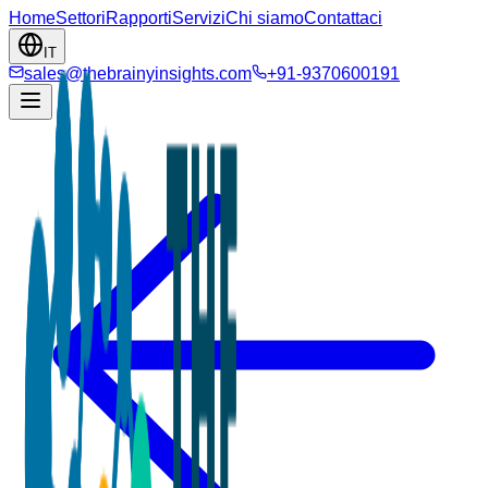
Home
Settori
Rapporti
Servizi
Chi siamo
Contattaci
IT
sales@thebrainyinsights.com
+91-9370600191