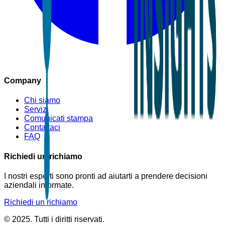
Company
Chi siamo
Servizi
Comunicati stampa
Contattaci
FAQ
Richiedi un richiamo
I nostri esperti sono pronti ad aiutarti a prendere decisioni
aziendali informate.
Richiedi un richiamo
© 2025. Tutti i diritti riservati.