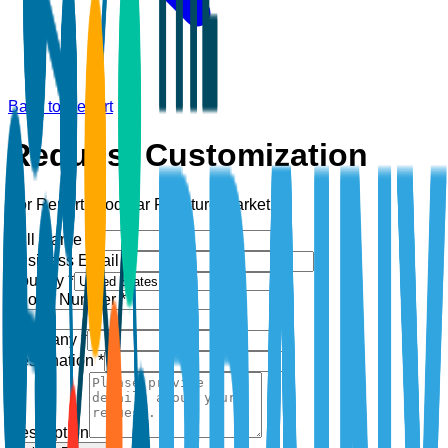
Back to Report
Request Customization
For Report:
Modular Furniture Market
Full Name *
Business Email *
Country *
Phone Number *
+1
Company *
Designation *
Description