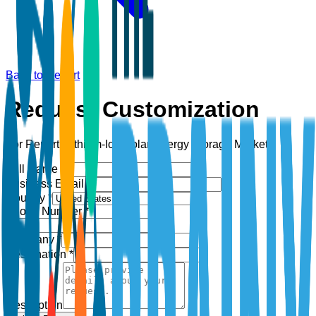
Back to Report
Request Customization
For Report:
Lithium-Ion Solar Energy Storage Market
Full Name *
Business Email *
Country *
Phone Number *
+1
Company *
Designation *
Description