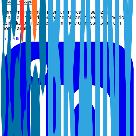
Submit Request
Forniamo rapporti di ricerca di mercato e servizi di
consulenza di prim'ordine per aiutarvi a prendere decisioni
aziendali più intelligenti. Rimanete un passo avanti con le
nostre analisi su misura.
LinkedIn