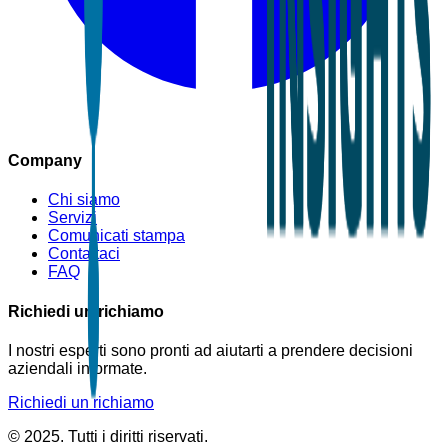
Company
Chi siamo
Servizi
Comunicati stampa
Contattaci
FAQ
Richiedi un richiamo
I nostri esperti sono pronti ad aiutarti a prendere decisioni
aziendali informate.
Richiedi un richiamo
© 2025. Tutti i diritti riservati.