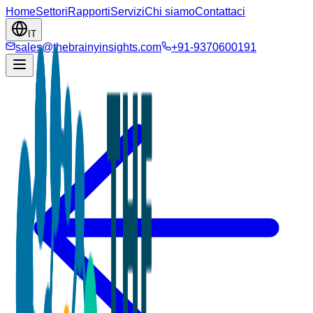
Home
Settori
Rapporti
Servizi
Chi siamo
Contattaci
IT
sales@thebrainyinsights.com
+91-9370600191