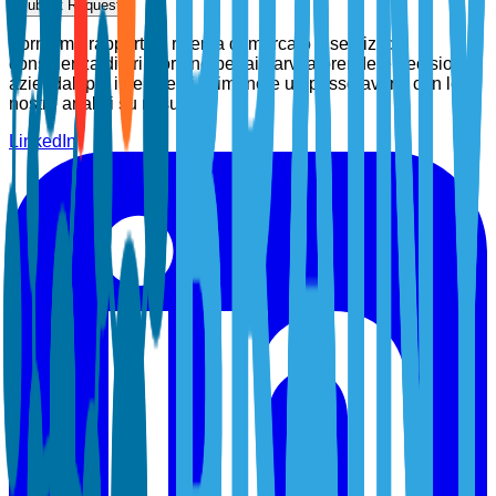
Submit Request
Forniamo rapporti di ricerca di mercato e servizi di
consulenza di prim'ordine per aiutarvi a prendere decisioni
aziendali più intelligenti. Rimanete un passo avanti con le
nostre analisi su misura.
LinkedIn