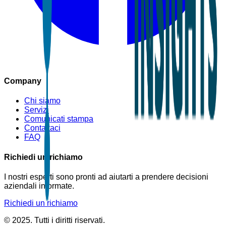
Company
Chi siamo
Servizi
Comunicati stampa
Contattaci
FAQ
Richiedi un richiamo
I nostri esperti sono pronti ad aiutarti a prendere decisioni
aziendali informate.
Richiedi un richiamo
© 2025. Tutti i diritti riservati.