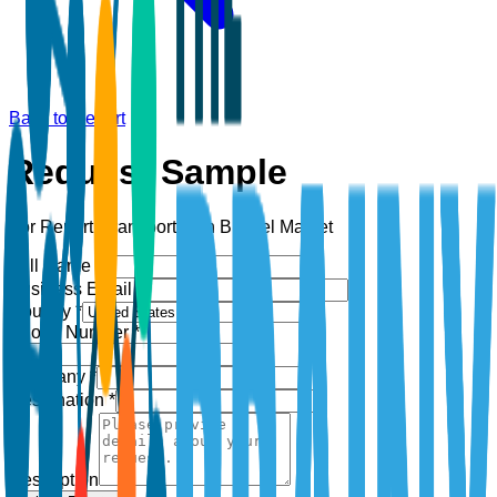
Back to Report
Request Sample
For Report:
Transportation Biofuel Market
Full Name *
Business Email *
Country *
Phone Number *
+1
Company *
Designation *
Description