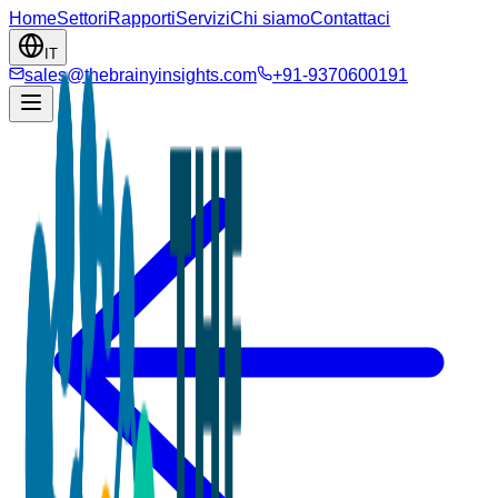
Home
Settori
Rapporti
Servizi
Chi siamo
Contattaci
IT
sales@thebrainyinsights.com
+91-9370600191