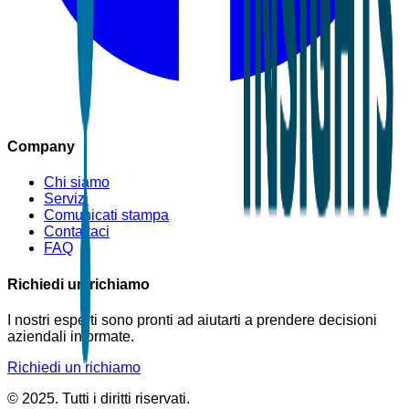
Company
Chi siamo
Servizi
Comunicati stampa
Contattaci
FAQ
Richiedi un richiamo
I nostri esperti sono pronti ad aiutarti a prendere decisioni
aziendali informate.
Richiedi un richiamo
© 2025. Tutti i diritti riservati.