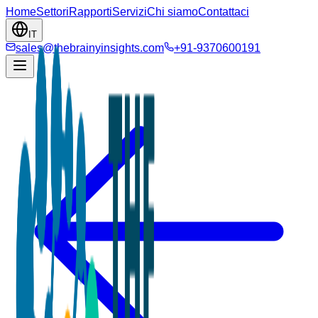
Home
Settori
Rapporti
Servizi
Chi siamo
Contattaci
IT
sales@thebrainyinsights.com
+91-9370600191