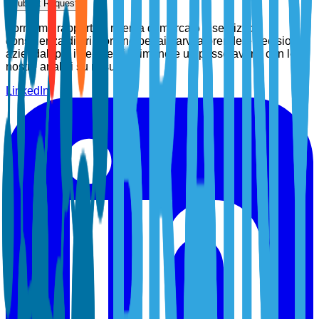
Submit Request
Forniamo rapporti di ricerca di mercato e servizi di
consulenza di prim'ordine per aiutarvi a prendere decisioni
aziendali più intelligenti. Rimanete un passo avanti con le
nostre analisi su misura.
LinkedIn