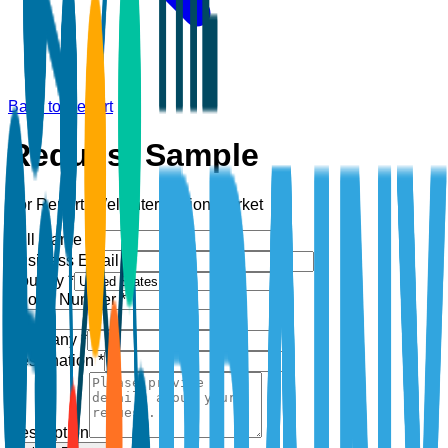
Back to Report
Request Sample
For Report:
Well Intervention Market
Full Name *
Business Email *
Country *
Phone Number *
+1
Company *
Designation *
Description