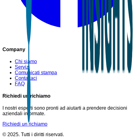
Company
Chi siamo
Servizi
Comunicati stampa
Contattaci
FAQ
Richiedi un richiamo
I nostri esperti sono pronti ad aiutarti a prendere decisioni
aziendali informate.
Richiedi un richiamo
© 2025. Tutti i diritti riservati.