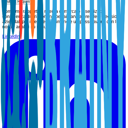
Submit Request
Forniamo rapporti di ricerca di mercato e servizi di
consulenza di prim'ordine per aiutarvi a prendere decisioni
aziendali più intelligenti. Rimanete un passo avanti con le
nostre analisi su misura.
LinkedIn