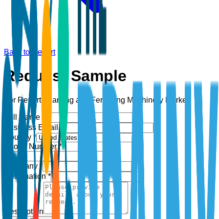
Back to Report
Request Sample
For Report:
Planting and Fertilizing Machinery Market
Full Name *
Business Email *
Country *
Phone Number *
+1
Company *
Designation *
Description