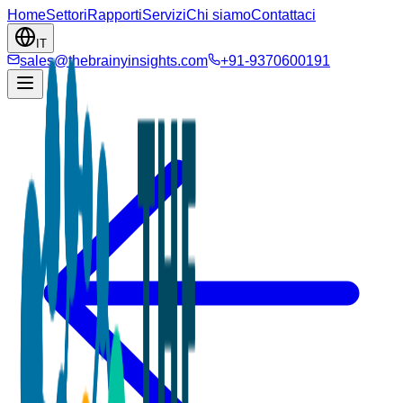
Home
Settori
Rapporti
Servizi
Chi siamo
Contattaci
IT
sales@thebrainyinsights.com
+91-9370600191