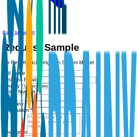
Back to Report
Request Sample
For Report:
Micro-Irrigation System Market
Full Name *
Business Email *
Country *
Phone Number *
+1
Company *
Designation *
Description