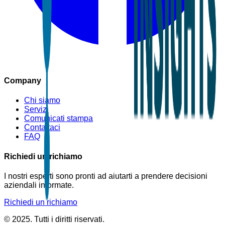
Company
Chi siamo
Servizi
Comunicati stampa
Contattaci
FAQ
Richiedi un richiamo
I nostri esperti sono pronti ad aiutarti a prendere decisioni
aziendali informate.
Richiedi un richiamo
© 2025. Tutti i diritti riservati.