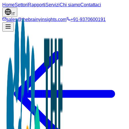
Home
Settori
Rapporti
Servizi
Chi siamo
Contattaci
IT
sales@thebrainyinsights.com
+91-9370600191