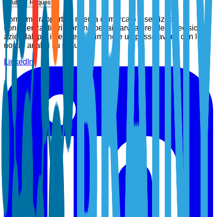
Submit Request
Forniamo rapporti di ricerca di mercato e servizi di
consulenza di prim'ordine per aiutarvi a prendere decisioni
aziendali più intelligenti. Rimanete un passo avanti con le
nostre analisi su misura.
LinkedIn