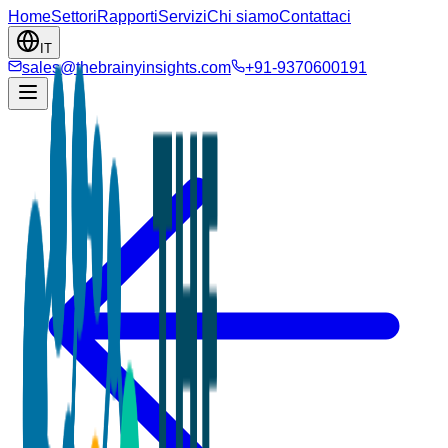
Home
Settori
Rapporti
Servizi
Chi siamo
Contattaci
IT
sales@thebrainyinsights.com
+91-9370600191