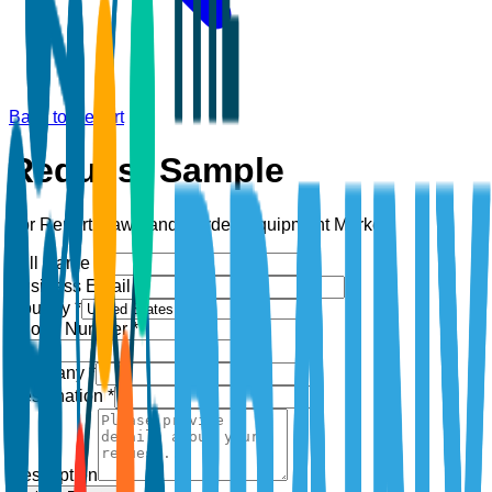
Back to Report
Request Sample
For Report:
Lawn and Garden Equipment Market
Full Name *
Business Email *
Country *
Phone Number *
+1
Company *
Designation *
Description