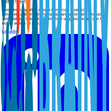
Submit Request
Forniamo rapporti di ricerca di mercato e servizi di
consulenza di prim'ordine per aiutarvi a prendere decisioni
aziendali più intelligenti. Rimanete un passo avanti con le
nostre analisi su misura.
LinkedIn