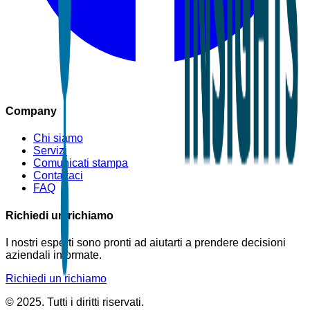
Company
Chi siamo
Servizi
Comunicati stampa
Contattaci
FAQ
Richiedi un richiamo
I nostri esperti sono pronti ad aiutarti a prendere decisioni
aziendali informate.
Richiedi un richiamo
© 2025. Tutti i diritti riservati.