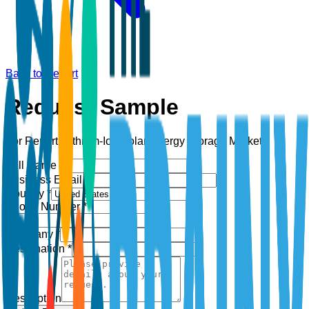
Back to Report
Request Sample
For Report:
Lithium-Ion Solar Energy Storage Market
Full Name *
Business Email *
Country *
Phone Number *
+1
Company *
Designation *
Description