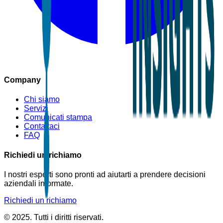
Company
Chi siamo
Servizi
Comunicati stampa
Contattaci
FAQ
Richiedi un richiamo
I nostri esperti sono pronti ad aiutarti a prendere decisioni
aziendali informate.
Richiedi un richiamo
© 2025. Tutti i diritti riservati.