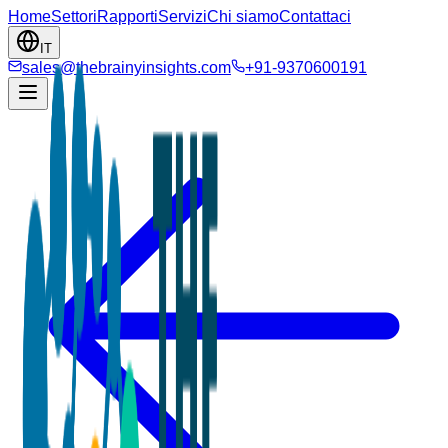
Home
Settori
Rapporti
Servizi
Chi siamo
Contattaci
IT
sales@thebrainyinsights.com
+91-9370600191