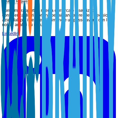
Submit Request
Forniamo rapporti di ricerca di mercato e servizi di
consulenza di prim'ordine per aiutarvi a prendere decisioni
aziendali più intelligenti. Rimanete un passo avanti con le
nostre analisi su misura.
LinkedIn