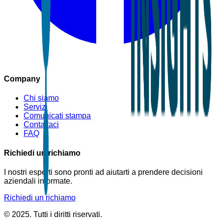
Company
Chi siamo
Servizi
Comunicati stampa
Contattaci
FAQ
Richiedi un richiamo
I nostri esperti sono pronti ad aiutarti a prendere decisioni
aziendali informate.
Richiedi un richiamo
© 2025. Tutti i diritti riservati.