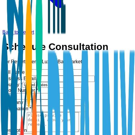
Back to Report
Schedule Consultation
For Report:
Men’s Luxury Bag Market
Full Name *
Business Email *
Country *
Phone Number *
+1
Company *
Designation *
Description