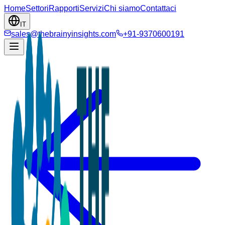
Home
Settori
Rapporti
Servizi
Chi siamo
Contattaci
IT
sales@thebrainyinsights.com
+91-9370600191