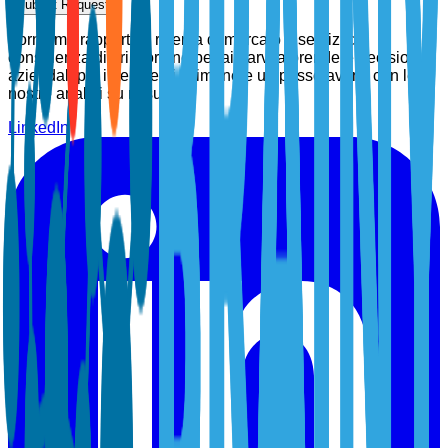
Submit Request
Forniamo rapporti di ricerca di mercato e servizi di
consulenza di prim'ordine per aiutarvi a prendere decisioni
aziendali più intelligenti. Rimanete un passo avanti con le
nostre analisi su misura.
LinkedIn