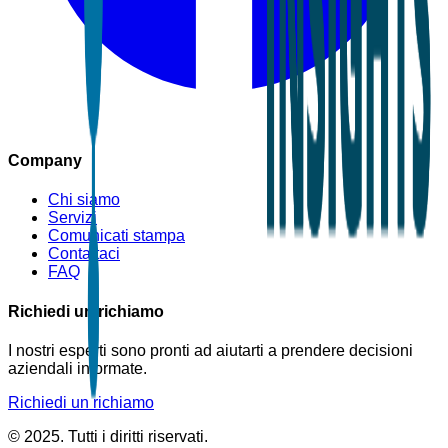
Company
Chi siamo
Servizi
Comunicati stampa
Contattaci
FAQ
Richiedi un richiamo
I nostri esperti sono pronti ad aiutarti a prendere decisioni
aziendali informate.
Richiedi un richiamo
© 2025. Tutti i diritti riservati.