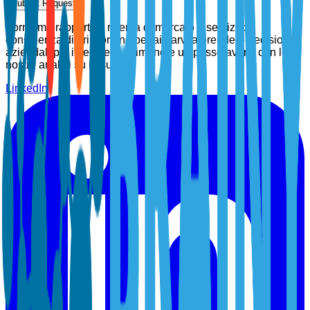
Submit Request
Forniamo rapporti di ricerca di mercato e servizi di
consulenza di prim'ordine per aiutarvi a prendere decisioni
aziendali più intelligenti. Rimanete un passo avanti con le
nostre analisi su misura.
LinkedIn