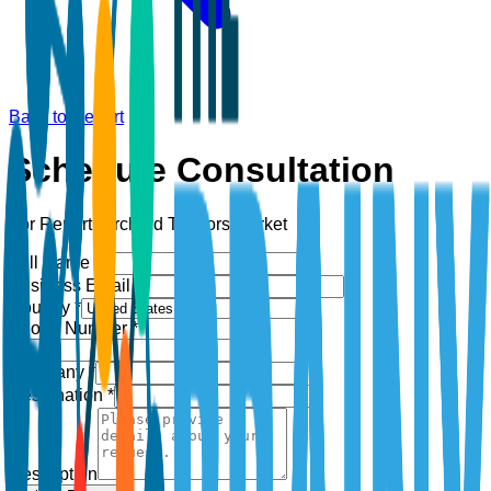
Back to Report
Schedule Consultation
For Report:
Orchard Tractors Market
Full Name *
Business Email *
Country *
Phone Number *
+1
Company *
Designation *
Description