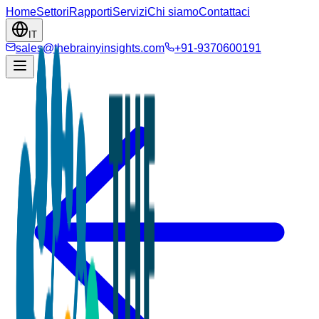
Home
Settori
Rapporti
Servizi
Chi siamo
Contattaci
IT
sales@thebrainyinsights.com
+91-9370600191