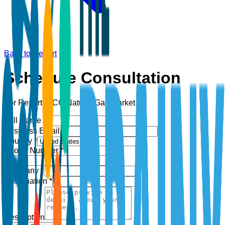
Back to Report
Schedule Consultation
For Report:
GCC Natural Gas Market
Full Name *
Business Email *
Country *
Phone Number *
+1
Company *
Designation *
Description