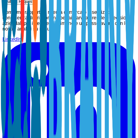
Submit Request
Forniamo rapporti di ricerca di mercato e servizi di
consulenza di prim'ordine per aiutarvi a prendere decisioni
aziendali più intelligenti. Rimanete un passo avanti con le
nostre analisi su misura.
LinkedIn