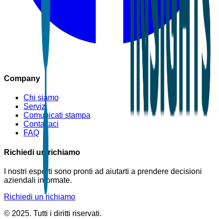
Company
Chi siamo
Servizi
Comunicati stampa
Contattaci
FAQ
Richiedi un richiamo
I nostri esperti sono pronti ad aiutarti a prendere decisioni
aziendali informate.
Richiedi un richiamo
© 2025. Tutti i diritti riservati.