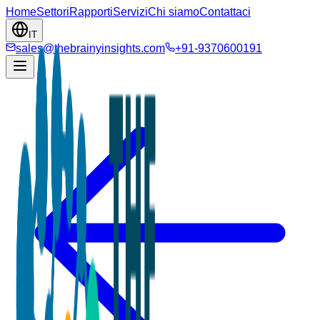
Home
Settori
Rapporti
Servizi
Chi siamo
Contattaci
IT
sales@thebrainyinsights.com
+91-9370600191