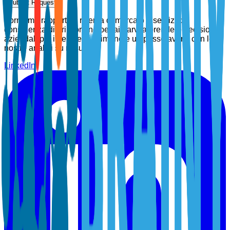
Submit Request
Forniamo rapporti di ricerca di mercato e servizi di
consulenza di prim'ordine per aiutarvi a prendere decisioni
aziendali più intelligenti. Rimanete un passo avanti con le
nostre analisi su misura.
LinkedIn