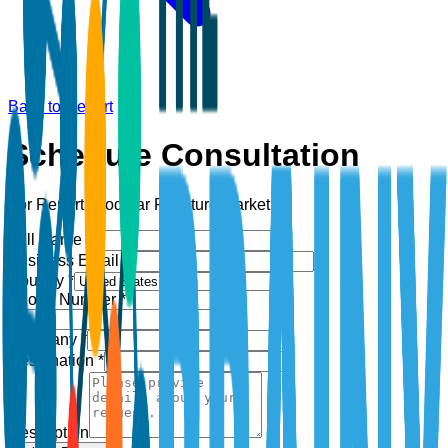
Back to Report
Schedule Consultation
For Report:
Modular Furniture Market
Full Name *
Business Email *
Country *
Phone Number *
+1
Company *
Designation *
Description