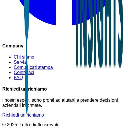
Company
Chi siamo
Servizi
Comunicati stampa
Contattaci
FAQ
Richiedi un richiamo
I nostri esperti sono pronti ad aiutarti a prendere decisioni
aziendali informate.
Richiedi un richiamo
© 2025. Tutti i diritti riservati.