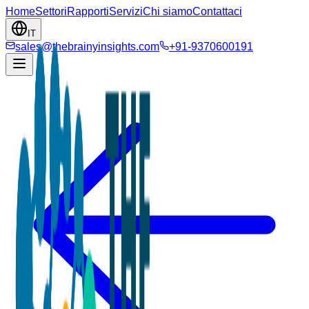
Home
Settori
Rapporti
Servizi
Chi siamo
Contattaci
IT
sales@thebrainyinsights.com
+91-9370600191