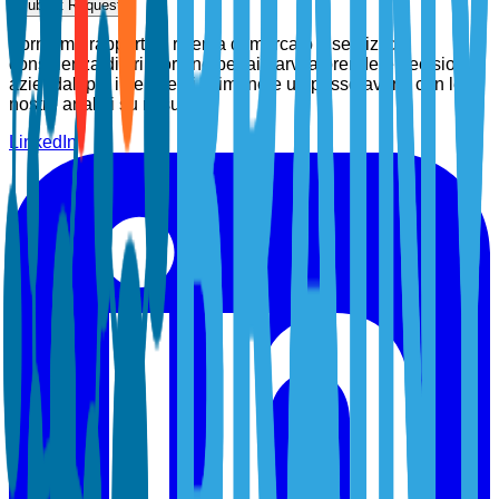
Submit Request
Forniamo rapporti di ricerca di mercato e servizi di
consulenza di prim'ordine per aiutarvi a prendere decisioni
aziendali più intelligenti. Rimanete un passo avanti con le
nostre analisi su misura.
LinkedIn