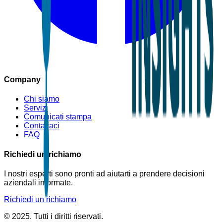
Company
Chi siamo
Servizi
Comunicati stampa
Contattaci
FAQ
Richiedi un richiamo
I nostri esperti sono pronti ad aiutarti a prendere decisioni
aziendali informate.
Richiedi un richiamo
© 2025. Tutti i diritti riservati.