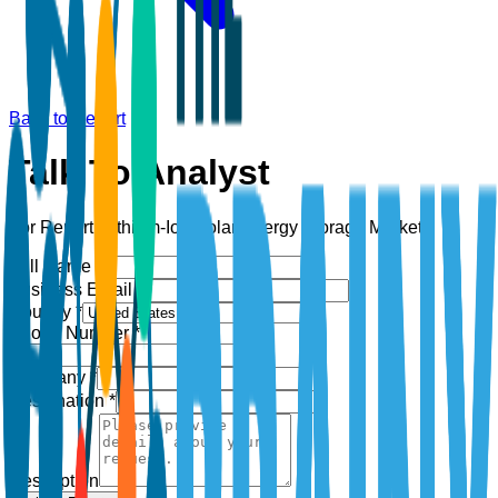
Back to Report
Talk To Analyst
For Report:
Lithium-Ion Solar Energy Storage Market
Full Name *
Business Email *
Country *
Phone Number *
+1
Company *
Designation *
Description