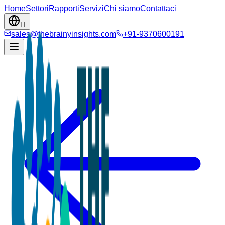
Home
Settori
Rapporti
Servizi
Chi siamo
Contattaci
IT
sales@thebrainyinsights.com
+91-9370600191