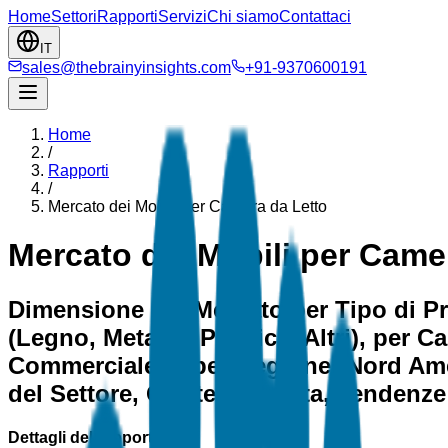
Home
Settori
Rapporti
Servizi
Chi siamo
Contattaci
IT
sales@thebrainyinsights.com
+91-9370600191
Home
/
Rapporti
/
Mercato dei Mobili per Camera da Letto
Mercato dei Mobili per Came
Dimensione del Mercato per Tipo di Prod
(Legno, Metallo, Plastica, Altri), per C
Commerciale) e per Regione (Nord Ameri
del Settore, Quote, Crescita, Tendenze
Dettagli del rapporto