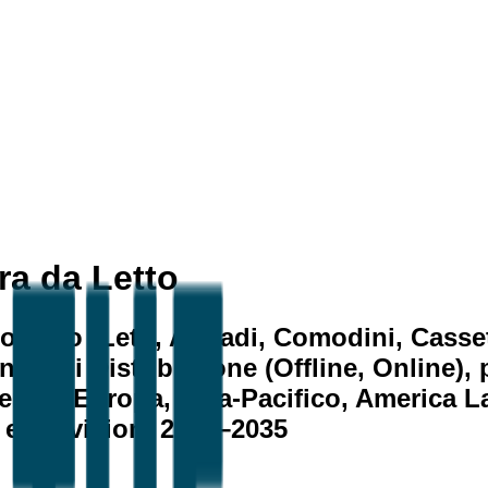
ra da Letto
otto (Letti, Armadi, Comodini, Cassettie
anale di Distribuzione (Offline, Online),
ca, Europa, Asia-Pacifico, America Lat
 e Previsioni 2026–2035