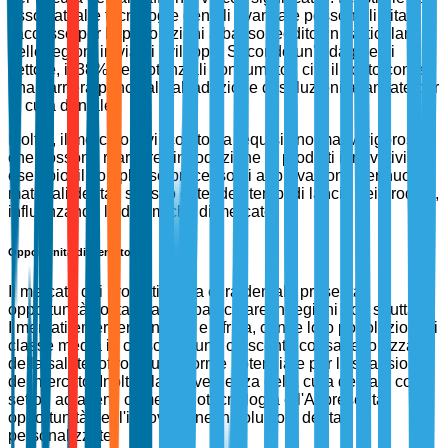
associati alle tecnologie dentali avanzate possono limitare
l'accesso per le popolazioni a basso reddito, in particolare
nelle regioni in via di sviluppo. Secondo un'indagine di
settore, il 38% dei potenziali consumatori cita il costo come
una barriera principale all'adozione di soluzioni avanzate per
la cura dentale.
Inoltre, il mercato è vincolato da requisiti normativi rigorosi,
che possono ritardare l'introduzione di prodotti innovativi. Ad
esempio, il complesso processo di approvazione per nuovi
materiali dentali spesso estende i tempi di lancio dei prodotti,
influenzando le dinamiche di mercato.
Opportunità di Mercato
Il mercato dei prodotti per la cura dentale presenta
opportunità sostanziali, in particolare in regioni non sfruttate.
I mercati emergenti in Asia e Africa, con le loro popolazioni di
classe media in crescita e una crescente consapevolezza
della salute, offrono un enorme potenziale per l'espansione
del mercato. Inoltre, la convergenza della cura dentale con
settori adiacenti come la biotecnologia e l'AI presenta
opportunità per l'innovazione in soluzioni dentali
personalizzate.