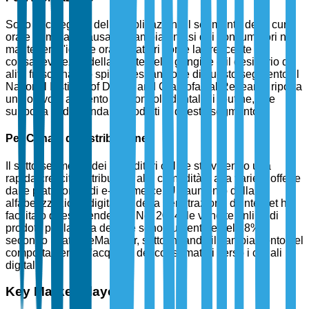
Sotto la categoria delle applicazioni, il segmento della cura
orale domina a causa dell'ampia enfasi dei consumatori nel
mantenere l'igiene orale. Fattori come la crescente
consapevolezza della salute delle gengive e il desiderio di
alito fresco hanno spinto l'espansione di questo segmento. Il
National Institute of Dental and Craniofacial Research riporta
un notevole aumento nei controlli dentali di routine, che
supporta la domanda di prodotti in questo segmento.
Per Canale di Distribuzione
Il sotto-segmento dei rivenditori online sta vivendo una
rapida crescita, attribuibile alla comodità e alla varietà offerte
dalle piattaforme di e-commerce. Un aumento della
alfabetizzazione digitale e della penetrazione di Internet ha
facilitato questa tendenza. Nel 2024, le vendite online di
prodotti per la cura dentale sono aumentate del 18%,
secondo i dati di eMarketer, sottolineando il cambiamento nel
comportamento d'acquisto dei consumatori verso i canali
digitali.
Key Market Players