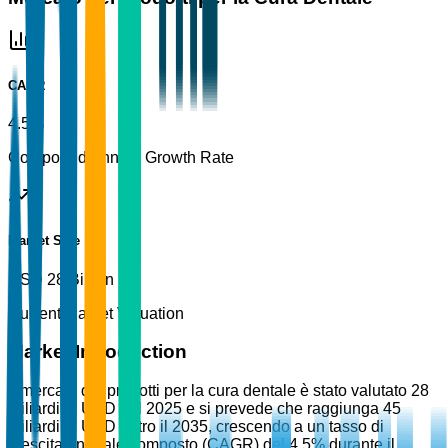
CAGR
4.5%
Compound Annual Growth Rate
Market Size
USD 28 Billion
Current Market Valuation
Market Introduction
Il mercato dei prodotti per la cura dentale è stato valutato 28
miliardi di USD nel 2025 e si prevede che raggiunga 45
miliardi di USD entro il 2035, crescendo a un tasso di
crescita annuale composto (CAGR) del 4,5% durante il