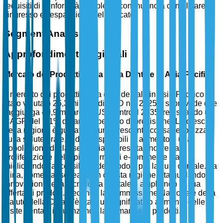
requisiti di conformità complessi continuano a complicare
l'ingresso e l'espansione nel mercato.
Segment Analysis
Approfondimenti Regionali
Mercato dei Prodotti per la Cura Dentale in Asia-Pacifico
Il mercato dei prodotti per la cura dentale in Asia-Pacifico è
stato valutato 25,3 miliardi di USD nel 2025 e si prevede che
raggiunga 40,9 miliardi di USD entro il 2035, registrando un
CAGR del 5,1% durante il periodo di previsione. La crescita
della regione è guidata da una crescente consapevolezza
sulla salute orale, redditi disponibili in aumento e una
popolazione di classe media in crescita. Inoltre, la
proliferazione delle piattaforme di e-commerce sta
migliorando l'accessibilità dei prodotti per la cura dentale. La
Cina, come paese leader in questa regione, sta guidando le
innovazioni nella tecnologia dentale e ampliando la sua
offerta di prodotti. Secondo la Commissione Nazionale della
Salute della Cina, c'è stato un significativo aumento delle
visite dentali, influenzando la domanda di prodotti.