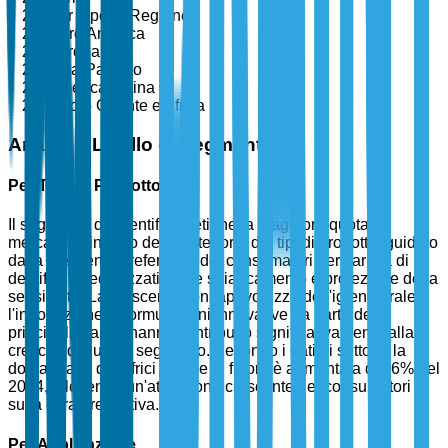
Per Tipo di Regione
Nord America
Europa
Asia-Pacifico
America Latina
Medio Oriente e Africa
Analisi a Livello di Segmento
Per Tipo di Prodotto
Il segmento dei dentifrici detiene la maggiore quota di
mercato all'interno della categoria dei tipi di prodotto, guidato
dalla crescente preferenza dei consumatori per varietà di
dentifrici specializzati come sbiancamento e protezione della
sensibilità. La crescente consapevolezza dell'igiene orale e
l'introduzione di formulazioni innovative da parte dei
principali marchi hanno contribuito significativamente alla
crescita di questo segmento. Secondo i dati di settore, la
domanda di dentifrici a base di fluoro è aumentata del 6% nel
2024, riflettendo un'attenzione crescente dei consumatori
sulla cura preventiva.
Per Applicazione