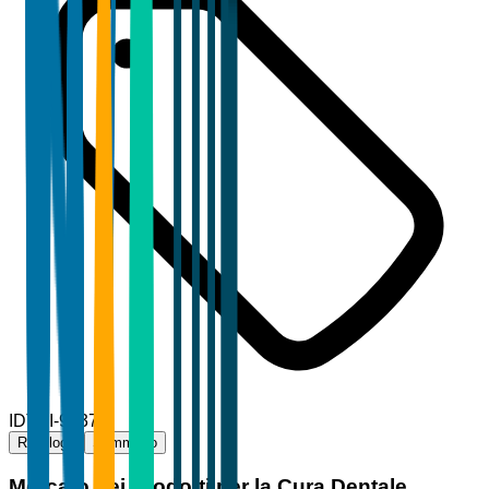
ID
TBI-97371
Riepilogo
Sommario
Mercato dei Prodotti per la Cura Dentale