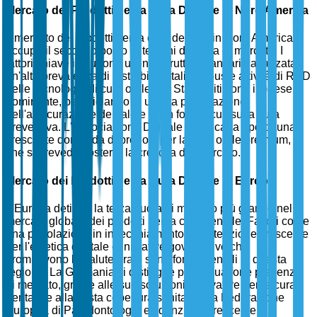
Mercato dei Prodotti per la Cura Dentale in Nord America
Il mercato dei prodotti per la cura dentale in Nord America
occupa il secondo posto in termini di quota di mercato. I
fattori chiave includono un'infrastruttura sanitaria avanzata,
un'alta prevalenza di disturbi dentali e robuste attività di R&D
nelle tecnologie di cura orale. Gli Stati Uniti sono il paese
dominante, beneficiando di un'alta penetrazione
dell'assicurazione dentale e di un forte focus sulla cura
preventiva. L'Associazione Dentale Americana riporta una
crescente domanda di prodotti per la cura orale premium,
che si prevede sosterrà la crescita del mercato.
Mercato dei Prodotti per la Cura Dentale in Europa
L'Europa detiene la terza quota di mercato più grande nel
mercato globale dei prodotti per la cura dentale. Fattori come
una popolazione in invecchiamento, un'attenzione crescente
per l'estetica dentale e iniziative governative che
promuovono la salute orale sono fondamentali in questa
regione. La Germania si distingue per la sua forte presenza
di mercato, grazie alle sue soluzioni innovative per la cura
dentale e alla vasta copertura sanitaria. La Federazione
Europea di Parodontologia evidenzia la crescente