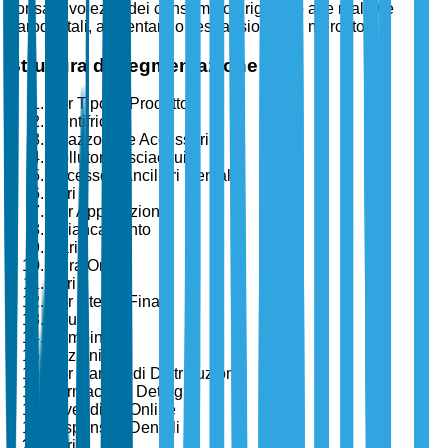
consapevolezza dei consumatori riguardo alle malattie
parodontali, alimentando l'espansione del mercato.
Struttura di Segmentazione
Per Tipo di Prodotto
Dentifrici
Spazzolini e Accessori
Collutori/Risciacqui
Accessori/Ancillari Dentali
Altri
Per Applicazione
Sbiancamento
Carie
Cura Orale
Altri
Per Utente Finale
Adulti
Bambini
Anziani
Per Canale di Distribuzione
Farmacie al Dettaglio
Rivenditori Online
Dispensari Dentali
Altri