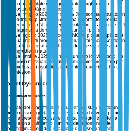
la cura dentale ecologici, mirati a migliorare la
sostenibilità nell'igiene orale.
Nel maggio 2025, Johnson & Johnson ha stipulato una
partnership strategica con una importante azienda
tecnologica AI per integrare soluzioni AI avanzate nella
diagnostica dentale e nella cura dei pazienti.
Nel agosto 2025, GlaxoSmithKline plc ha ampliato la
sua linea di prodotti per la salute orale acquisendo una
startup innovativa nella cura dentale specializzata in
ingredienti naturali.
Nel ottobre 2025, 3M ha annunciato lo sviluppo di un
nuovo materiale dentale antimicrobico progettato per
migliorare i risultati dei pazienti e ridurre il rischio di
infezione.
Market Dynamics
Fattori Trainanti del Mercato
Il mercato dei prodotti per la cura dentale sta vivendo una
robusta crescita guidata da diversi fattori chiave. In primo
luogo, la crescente consapevolezza dell'igiene orale ha
portato a un significativo aumento della domanda dei
consumatori. Secondo un rapporto dell'Associazione