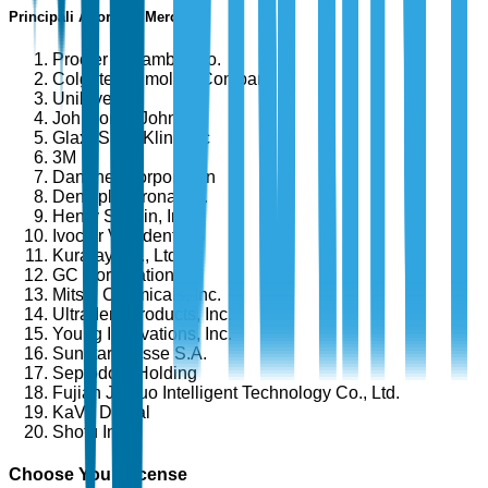
Principali Attori del Mercato
Procter & Gamble Co.
Colgate-Palmolive Company
Unilever
Johnson & Johnson
GlaxoSmithKline plc
3M
Danaher Corporation
Dentsply Sirona Inc.
Henry Schein, Inc.
Ivoclar Vivadent AG
Kuraray Co., Ltd.
GC Corporation
Mitsui Chemicals, Inc.
Ultradent Products, Inc.
Young Innovations, Inc.
Sunstar Suisse S.A.
Septodont Holding
Fujian Jianuo Intelligent Technology Co., Ltd.
KaVo Dental
Shofu Inc.
Choose Your License