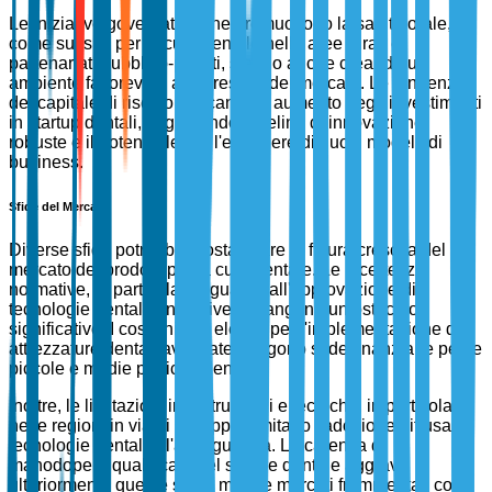
Le iniziative governative che promuovono la salute orale,
come sussidi per la cura dentale nelle aree rurali e
partenariati pubblico-privati, stanno anche creando un
ambiente favorevole alla crescita del mercato. Le tendenze
del capitale di rischio indicano un aumento degli investimenti
in startup dentali, segnalando pipeline di innovazione
robuste e il potenziale per l'emergere di nuovi modelli di
business.
Sfide del Mercato
Diverse sfide potrebbero ostacolare la futura crescita del
mercato dei prodotti per la cura dentale. Le incertezze
normative, in particolare riguardo all'approvazione di
tecnologie dentali innovative, rimangono un ostacolo
significativo. I costi iniziali elevati per l'implementazione di
attrezzature dentali avanzate pongono sfide finanziarie per le
piccole e medie pratiche dentali.
Inoltre, le limitazioni infrastrutturali e tecniche, in particolare
nelle regioni in via di sviluppo, limitano l'adozione diffusa di
tecnologie dentali all'avanguardia. La carenza di
manodopera qualificata nel settore dentale aggrava
ulteriormente queste sfide, mentre mercati frammentati con