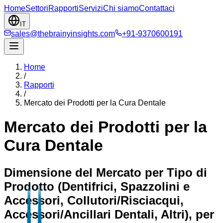
Home
Settori
Rapporti
Servizi
Chi siamo
Contattaci
IT
sales@thebrainyinsights.com
+91-9370600191
Home
/
Rapporti
/
Mercato dei Prodotti per la Cura Dentale
Mercato dei Prodotti per la
Cura Dentale
Dimensione del Mercato per Tipo di
Prodotto (Dentifrici, Spazzolini e
Accessori, Collutori/Risciacqui,
Accessori/Ancillari Dentali, Altri), per