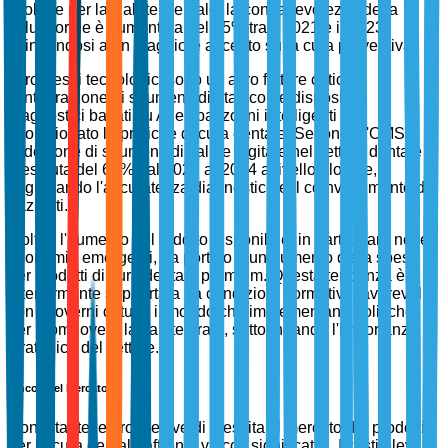
Globale per la Salute Dentale, la consapevolezza della
salute orale è aumentata del 45% tra il 2021 e il 2023,
allineandosi a un maggiore accento sulla cura preventiva.
I progressi tecnologici sono un altro fattore critico.
L'integrazione di strumenti digitali come dispositivi
diagnostici basati su AI e spazzolini intelligenti ha
rivoluzionato le pratiche di cura dentale. Secondo l'OMS,
l'adozione di strumenti di salute digitale nel settore dentale è
cresciuta del 68% dal 2021 al 2024 a livello globale,
migliorando l'accuratezza diagnostica e il coinvolgimento dei
pazienti.
Inoltre, l'aumento del reddito disponibile, in particolare nelle
economie emergenti, ha portato a un aumento della spesa
per prodotti di cura dentale premium. Questa tendenza è
ulteriormente supportata da condizioni normative favorevoli,
con i governi di tutto il mondo che implementano politiche
per promuovere la salute orale, sottolineando l'importanza
strategica del settore.
Vincoli del Mercato
Nonostante le prospettive di crescita, il mercato dei prodotti
per la cura dentale affronta vincoli significativi. I costi elevati