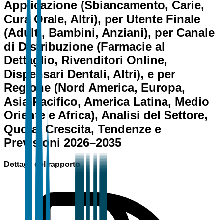
Applicazione (Sbiancamento, Carie,
Cura Orale, Altri), per Utente Finale
(Adulti, Bambini, Anziani), per Canale
di Distribuzione (Farmacie al
Dettaglio, Rivenditori Online,
Dispensari Dentali, Altri), e per
Regione (Nord America, Europa,
Asia-Pacifico, America Latina, Medio
Oriente e Africa), Analisi del Settore,
Quota, Crescita, Tendenze e
Previsioni 2026–2035
Dettagli del rapporto