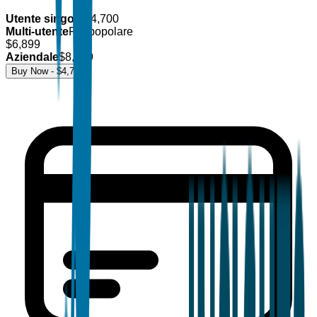
Utente singolo
$
4,700
Multi-utente
Più popolare
$
6,899
Aziendale
$
8,499
Buy Now - $
4,700