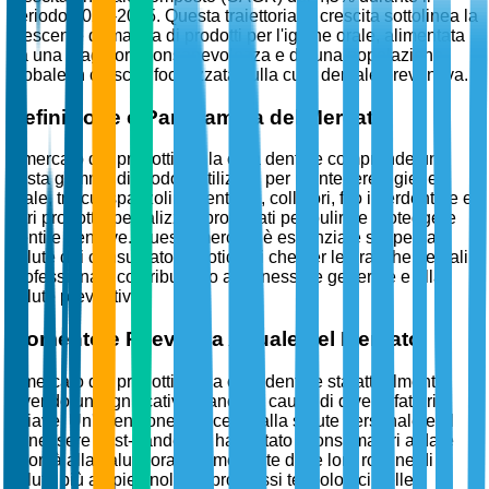
periodo 2026-2035. Questa traiettoria di crescita sottolinea la
crescente domanda di prodotti per l'igiene orale, alimentata
da una maggiore consapevolezza e da una popolazione
globale in crescita focalizzata sulla cura dentale preventiva.
Definizione e Panoramica del Mercato
Il mercato dei prodotti per la cura dentale comprende una
vasta gamma di prodotti utilizzati per mantenere l'igiene
orale, tra cui spazzolini, dentifrici, collutori, filo interdentale e
altri prodotti specializzati progettati per pulire e proteggere
denti e gengive. Questo mercato è essenziale sia per la
salute dei consumatori quotidiani che per le pratiche dentali
professionali, contribuendo al benessere generale e alla
salute preventiva.
Momento e Rilevanza Attuale del Mercato
Il mercato dei prodotti per la cura dentale sta attualmente
vivendo un significativo slancio a causa di diversi fattori
chiave. Un'attenzione crescente alla salute personale e al
benessere post-pandemia ha portato i consumatori a dare
priorità alla salute orale come parte delle loro routine di
salute più ampie. Inoltre, i progressi tecnologici nelle