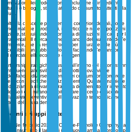
formulazioni dei prodotti, come l'inclusione di ingredienti
naturali e biologici, stanno attirando consumatori attenti alla
salute.
Inoltre, la crescente prevalenza di condizioni dentali, come
carie e malattie parodontali, in particolare nelle popolazioni
anziane, sta guidando la domanda di soluzioni efficaci per la
cura dentale. Il mercato beneficia anche dell'aumento dell'e-
commerce, che ha reso i prodotti per la cura dentale più
accessibili a un pubblico globale, facilitando l'espansione
del mercato nelle economie emergenti.
Partnership strategiche e fusioni all'interno del settore stanno
contribuendo allo sviluppo di prodotti innovativi che
soddisfano le diverse esigenze dei consumatori, comprese
quelle con specifiche condizioni dentali. Queste dinamiche
evidenziano la rilevanza strategica del mercato per investitori
e decisori che mirano a capitalizzare l'accento crescente
sulla salute preventiva e sull'innovazione tecnologica nel
settore della cura dentale.
Recenti sviluppi strategici
Nel febbraio 2025, la Colgate-Palmolive Company ha
annunciato il lancio di una nuova gamma di prodotti per