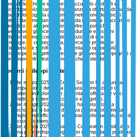
rinnovabile richiede soluzioni di accumulo affidabili ed
efficienti per bilanciare le discrepanze tra offerta e domanda.
In secondo luogo, la crescente penetrazione dei veicoli
elettrici sta alimentando la domanda di sistemi di accumulo
energetico ad alte prestazioni. Inoltre, le politiche
governative e gli incentivi volti a ridurre le emissioni di
carbonio stanno accelerando l'adozione di queste
tecnologie. Di conseguenza, il mercato è pronto per
un'espansione significativa, presentando opportunità
lucrative per i soggetti interessati e gli investitori impegnati a
promuovere infrastrutture energetiche sostenibili.
Recenti sviluppi strategici
Nel marzo 2025, LG Energy Solution ha annunciato
l'espansione della sua struttura di produzione di
batterie in Polonia per aumentare l'offerta per veicoli
elettrici e sistemi di accumulo energetico.
Nel maggio 2025, Tesla, Inc. ha svelato la sua
tecnologia di batteria di nuova generazione mirata a
migliorare l'efficienza e la durata delle sue soluzioni di
accumulo energetico.
Nel agosto 2025, Panasonic Corporation ha stipulato
una partnership strategica con un importante produttore