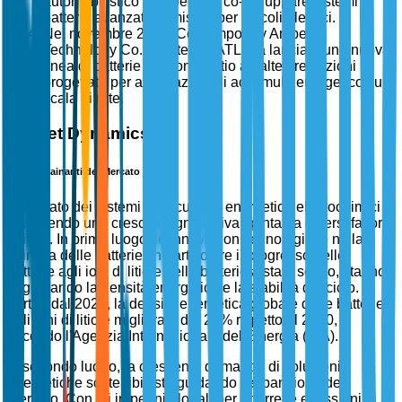
automobilistico europeo per co-sviluppare sistemi di
batterie avanzati su misura per veicoli elettrici.
Nel novembre 2025, Contemporary Amperex
Technology Co., Limited (CATL) ha lanciato una nuova
linea di batterie agli ioni di litio ad alte prestazioni
progettate per applicazioni di accumulo energetico su
scala di rete.
Market Dynamics
Fattori Trainanti del Mercato
Il mercato dei sistemi di accumulo energetico elettrochimici
sta vivendo una crescita significativa spinta da diversi fattori
chiave. In primo luogo, le innovazioni tecnologiche nella
chimica delle batterie, in particolare il progresso delle
batterie agli ioni di litio e delle batterie a stato solido, stanno
migliorando la densità energetica e la stabilità del ciclo. A
partire dal 2023, la densità energetica globale delle batterie
agli ioni di litio è migliorata del 25% rispetto al 2020,
secondo l'Agenzia Internazionale dell'Energia (IEA).
In secondo luogo, la crescente domanda di soluzioni
energetiche sostenibili sta guidando l'espansione del
mercato. Con gli impegni globali per ridurre le emissioni di