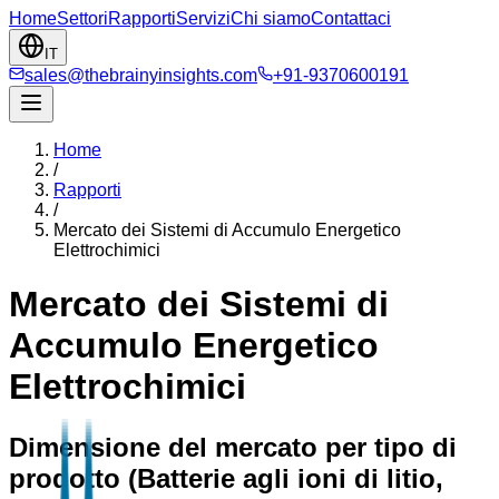
Home
Settori
Rapporti
Servizi
Chi siamo
Contattaci
IT
sales@thebrainyinsights.com
+91-9370600191
Home
/
Rapporti
/
Mercato dei Sistemi di Accumulo Energetico
Elettrochimici
Mercato dei Sistemi di
Accumulo Energetico
Elettrochimici
Dimensione del mercato per tipo di
prodotto (Batterie agli ioni di litio,