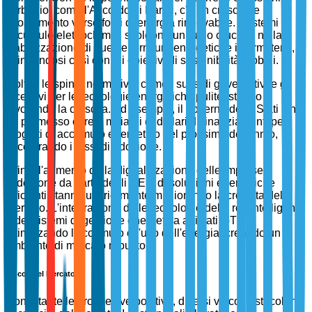
carbonio, come l'Accordo di Parigi, c'è un crescente
spostamento verso fonti di energia rinnovabile. I sistemi di
accumulo elettrochimici svolgono un ruolo cruciale nella
stabilizzazione di queste forniture energetiche intermittenti,
allineandosi così con gli obiettivi di sostenibilità globali.
Inoltre, le spinte normative, come i sussidi governativi e gli
incentivi per le tecnologie energetiche pulite, stanno
favorendo la crescita. Ad esempio, il governo degli Stati Uniti
ha promesso oltre 2 miliardi di dollari di finanziamenti per
progetti di accumulo energetico nel prossimo decennio,
accelerando i tassi di adozione.
Infine, l'aumento della digitalizzazione delle imprese e
l'adozione da parte degli OEM di soluzioni energetiche
efficienti stanno ulteriormente migliorando la crescita del
mercato. L'integrazione delle tecnologie delle reti intelligenti
e dei sistemi di gestione energetica abilitati IoT sta
ottimizzando l'accumulo e l'uso dell'energia, creando un
ambiente di mercato robusto.
Vincoli del Mercato
Nonostante le prospettive positive, diversi vincoli ostacolano