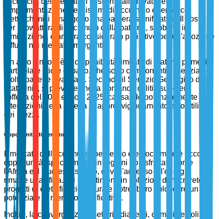
la crescita del mercato. I costi iniziali elevati per
l'implementazione dei sistemi di accumulo energetico
elettrochimici rimangono una barriera significativa. Il costo
per kilowattora di accumulo della batteria, sebbene in
diminuzione, è ancora considerato proibitivo per un'adozione
diffusa nei mercati emergenti.
Un altro vincolo è la disponibilità limitata di materie prime, in
particolare litio e cobalto, che sono componenti essenziali di
molte batterie avanzate. Secondo il Servizio Geologico degli
Stati Uniti, si prevede che la domanda di litio supererà
l'offerta del 20% entro il 2025, causando potenzialmente
interruzioni nella catena di approvvigionamento e volatilità
dei prezzi.
Opportunità di Mercato
Il mercato dell'accumulo energetico elettrochimico è ricco di
opportunità, specialmente in regioni non sfruttate come
l'Africa e il Sud-est asiatico, dove l'accesso all'energia
rimane una sfida. Gli investimenti in soluzioni di microrete e
progetti di elettrificazione rurale potrebbero sbloccare un
potenziale di mercato significativo.
Inoltre, la convergenza di settori adiacenti, come i veicoli