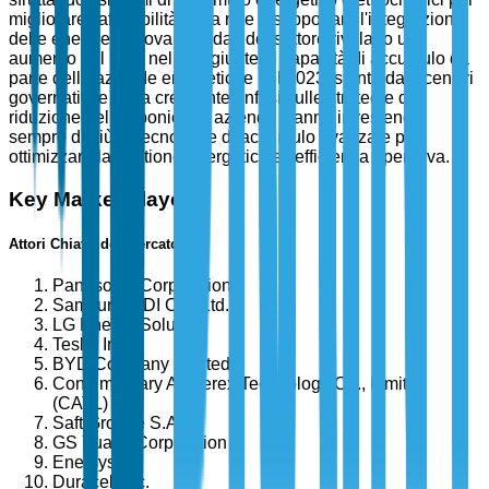
migliorare l'affidabilità della rete e supportare l'integrazione
delle energie rinnovabili. I dati del settore rivelano un
aumento del 35% nelle aggiunte di capacità di accumulo da
parte delle aziende energetiche nel 2023, spinto da incentivi
governativi e dalla crescente enfasi sulle strategie di
riduzione del carbonio. Le aziende stanno investendo
sempre di più in tecnologie di accumulo avanzate per
ottimizzare la gestione energetica e l'efficienza operativa.
Key Market Players
Attori Chiave del Mercato
Panasonic Corporation
Samsung SDI Co., Ltd.
LG Energy Solution
Tesla, Inc.
BYD Company Limited
Contemporary Amperex Technology Co., Limited
(CATL)
Saft Groupe S.A.
GS Yuasa Corporation
Enersys
Duracell Inc.