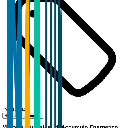
ID
TBI-45440
Riepilogo
Sommario
Mercato dei Sistemi di Accumulo Energetico