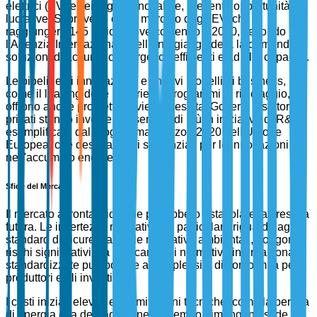
elettrici (EV) e l'energia rinnovabile, presenta opportunità
lucrative. Si prevede che il mercato degli EV, che
raggiungerà 145 milioni di veicoli entro il 2030, secondo
l'Agenzia Internazionale dell'Energia, guiderà la domanda di
soluzioni di accumulo energetico efficienti e ad alta capacità.
Le pipeline di innovazione e i nuovi modelli di business,
come il leasing delle batterie e i programmi di riciclaggio,
offrono anche promettenti vie di crescita. Governi e settori
privati stanno investendo sempre di più in iniziative di R&S,
esemplificate dal programma Horizon 2020 dell'Unione
Europea, che destina fondi sostanziali per le innovazioni
nell'accumulo energetico.
Sfide del Mercato
Il mercato affronta sfide che potrebbero ostacolare la crescita
futura. Le incertezze normative, in particolare riguardo agli
standard di sicurezza e alle normative ambientali, pongono
rischi significativi. La mancanza di normative internazionali
standardizzate può portare a complessità di conformità per i
produttori e gli investitori.
I costi iniziali elevati e le limitazioni tecniche, come la perdita
di energia e la degradazione nel tempo, rimangono sfide