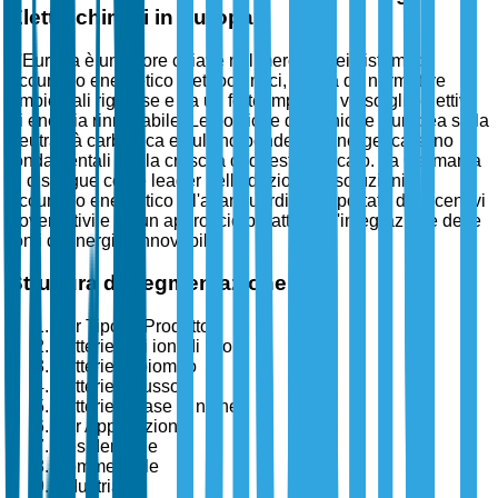
Elettrochimici in Europa
L'Europa è un attore chiave nel mercato dei sistemi di
accumulo energetico elettrochimici, spinta da normative
ambientali rigorose e da un forte impegno verso gli obiettivi
di energia rinnovabile. Le politiche dell'Unione Europea sulla
neutralità carbonica e sull'indipendenza energetica sono
fondamentali per la crescita di questo mercato. La Germania
si distingue come leader nell'adozione di soluzioni di
accumulo energetico all'avanguardia, supportata da incentivi
governativi e da un approccio proattivo all'integrazione delle
fonti di energia rinnovabile.
Struttura di Segmentazione
Per Tipo di Prodotto
Batterie agli ioni di litio
Batterie al piombo
Batterie a flusso
Batterie a base di nichel
Per Applicazione
Residenziale
Commerciale
Industriale