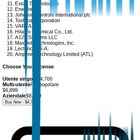
Exide Technologies
EnerDel
Johnson Controls International plc
Toshiba Corporation
VARTA AG
Hitachi Chemical Co., Ltd.
A123 Systems LLC
Maxwell Technologies, Inc.
Leclanché S.A.
Amperex Technology Limited (ATL)
Choose Your License
Utente singolo
$
4,700
Multi-utente
Più popolare
$
6,899
Aziendale
$
8,499
Buy Now - $
4,700