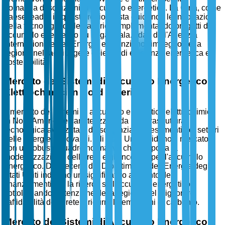
domanda di soluzioni di accumulo energetico. La Cina, come
paese leader in questa regione, sta guidando le innovazioni
nella tecnologia delle batterie e implementando progetti di
accumulo energetico su larga scala. I dati dell'Agenzia
Internazionale dell'Energia evidenziano l'impegno della
regione nel raggiungere obiettivi di efficienza energetica e
sostenibilità.
Mercato dei Sistemi di Accumulo Energetico
Elettrochimici in Nord America
Il mercato dei sistemi di accumulo energetico elettrochimici
in Nord America è caratterizzato da un'infrastruttura
tecnologica avanzata e da sostanziali investimenti nei settori
delle energie rinnovabili. Gli Stati Uniti guidano il mercato
con un robusto quadro normativo che supporta la
modernizzazione della rete e gli incentivi per l'accumulo
energetico. Dati recenti del Dipartimento dell'Energia degli
Stati Uniti indicano un significativo aumento dei
finanziamenti per la ricerca sull'accumulo energetico,
sottolineando l'attenzione della regione nel migliorare
l'affidabilità della rete e ridurre le emissioni di carbonio.
Mercato dei Sistemi di Accumulo Energetico