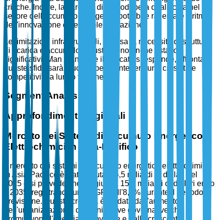
critiche. Inoltre, la carenza di manodopera qualificata nel
settore dell'accumulo energetico potrebbe rallentare il ritmo
dell'innovazione e dell'implementazione.
Le limitazioni infrastrutturali, inclusa la necessità di strutture
di ricarica e accumulo robuste, sono anche ostacoli
significativi. Man mano che il mercato si espande, affrontare
queste sfide sarà cruciale per mantenere una crescita e
competitività a lungo termine.
Segment Analysis
Approfondimenti Regionali
Mercato dei Sistemi di Accumulo Energetico
Elettrochimici in Asia-Pacifico
Il mercato dei sistemi di accumulo energetico elettrochimici
in Asia-Pacifico è stato valutato 6,5 miliardi di dollari nel
2025 e si prevede che raggiunga 15,2 miliardi di dollari entro
il 2035, registrando un CAGR dell'8,4% durante il periodo di
previsione. Questa crescita è guidata dall'aumento
dell'urbanizzazione, dalle iniziative governative che
promuovono l'energia rinnovabile e dalla crescente