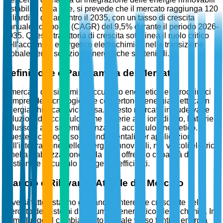
e stabilità della rete, si prevede che il mercato raggiunga 120
miliardi di dollari entro il 2035, con un tasso di crescita
annuale composto (CAGR) del 9,5% durante il periodo 2026-
2035. Questa traiettoria di crescita sottolinea il ruolo critico
dell'accumulo energetico elettrochimico nella transizione
globale verso soluzioni energetiche sostenibili.
Definizione e Panoramica del Mercato
Il mercato dei sistemi di accumulo energetico elettrochimici
comprende tecnologie che convertono l'energia elettrica in
energia chimica e viceversa. Questo mercato include varie
soluzioni di accumulo come batterie agli ioni di litio, batterie
a flusso e altri sistemi avanzati di accumulo energetico.
Queste tecnologie sono fondamentali per applicazioni
nell'integrazione delle energie rinnovabili, nei veicoli elettrici
e nella stabilizzazione della rete, offrendo capacità di
gestione e accumulo energetico efficienti.
Slancio e Rilevanza Attuale del Mercato
Diversi fattori stanno guidando l'interesse crescente nel
mercato dei sistemi di accumulo energetico elettrochimici. In
primo luogo, il cambiamento globale verso fonti di energia