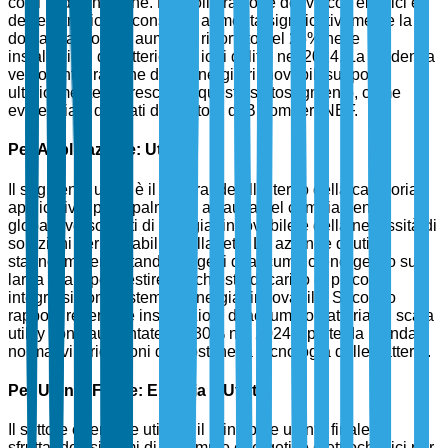
costi in diminuzione. La proliferazione dei veicoli elettrici e
dell'elettronica di consumo aumenta significativamente la
domanda, con un aumento riportato del 25% nelle
installazioni di batterie agli ioni di litio nel 2024. La tendenza
verso l'integrazione delle energie rinnovabili supporta
ulteriormente la crescita di questo sottosegmento, come
evidenziato dai dati del settore di BloombergNEF.
Per Applicazione: Utility
Il segmento utility è il più grande all'interno della categoria
applicativa, principalmente a causa del cambiamento
globale verso fonti di energia rinnovabile e della necessità di
soluzioni per la stabilità della rete. Le aziende di utility
stanno implementando progetti di accumulo energetico su
larga scala per gestire le richieste di carico di picco e
integrarsi con i sistemi di energia rinnovabile. Secondo
rapporti recenti, le installazioni di accumulo batteria su scala
utility sono aumentate del 30% nel 2024, spinte da mandati
normativi e riduzioni dei costi nella tecnologia delle batterie.
Per Utente Finale: Energia e Utility
Il settore energia e utility è il principale utente finale,
sfruttando i sistemi di accumulo energetico elettrochimici per