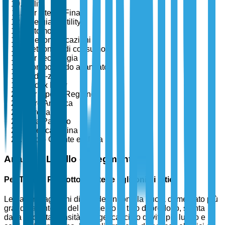
Utility
Per Utente Finale
Energia e Utility
Automotive
Telecomunicazioni
Elettronica di consumo
Per Tecnologia
Piombo-acido avanzato
Sodio-zolfo
Redox Flow
Per Tipo di Regione
Nord America
Europa
Asia Pacifico
America Latina
Medio Oriente e Africa
Analisi a Livello di Segmento
Per Tipo di Prodotto: Batterie agli Ioni di Litio
Le batterie agli ioni di litio detengono la quota di mercato più
grande all'interno del segmento di tipo di prodotto, spinta
dalla loro alta densità energetica, ciclo di vita più lungo e