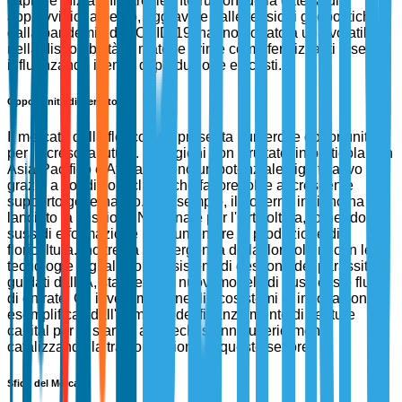
capitale iniziali. Inoltre, le interruzioni della catena di
approvvigionamento, aggravate dalle tensioni geopolitiche e
dalla pandemia di COVID-19, hanno portato a una volatilità
nella disponibilità di materie prime come fertilizzanti e semi,
influenzando i tempi di produzione e i costi.
Opportunità di Mercato
Il mercato della floricoltura presenta numerose opportunità
per la crescita futura. Le regioni non sfruttate, in particolare in
Asia-Pacifico e Africa, offrono un potenziale significativo
grazie a condizioni climatiche favorevoli e al crescente
supporto governativo. Ad esempio, il governo indiano ha
lanciato la Missione Nazionale per l'Orticoltura, fornendo
sussidi e formazione per aumentare la produzione di
floricoltura. Inoltre, la convergenza della floricoltura con le
tecnologie digitali, come i sistemi di gestione dei parassiti
guidati dall'IA, sta creando nuovi modelli di business e flussi
di entrate. Gli investimenti negli ecosistemi di innovazione,
esemplificati dall'aumento del finanziamento di venture
capital per le startup agri-tech, stanno ulteriormente
catalizzando la trasformazione di questo settore.
Sfide del Mercato