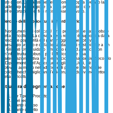
aste di fiori. Le statistiche dell'Unione Europea rivelano la
leadership della regione sia nella produzione che
nell'esportazione di fiori recisi e piante in vaso.
Mercato della Floricoltura in Nord America
Il Nord America si colloca al terzo posto nel mercato globale
della floricoltura. La crescita della regione è supportata dalla
crescente popolarità del giardinaggio come hobby, dal
paesaggio urbano e dalla domanda di fiori sostenibili e a km
0. Gli Stati Uniti guidano il mercato in Nord America, con
un'infrastruttura robusta per la floricoltura e una
partecipazione attiva nel commercio internazionale. Secondo
il Dipartimento dell'Agricoltura degli Stati Uniti, c'è un
notevole aumento nell'adozione di pratiche e tecnologie
ecologiche che migliorano l'efficienza produttiva nel settore
della floricoltura.
Struttura di Segmentazione
Per Tipo di Prodotto
Fiori recisi
Piante in vaso
Piante da letto