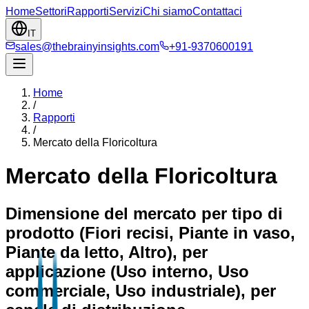
Home
Settori
Rapporti
Servizi
Chi siamo
Contattaci
IT
sales@thebrainyinsights.com
+91-9370600191
Home
/
Rapporti
/
Mercato della Floricoltura
Mercato della Floricoltura
Dimensione del mercato per tipo di
prodotto (Fiori recisi, Piante in vaso,
Piante da letto, Altro), per
applicazione (Uso interno, Uso
commerciale, Uso industriale), per