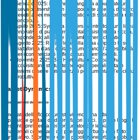
Gennaio 2025: Dümmen Orange ha annunciato una
nuova partnership con un'importante azienda di ricerca
genetica per migliorare le pratiche di sostenibilità nella
floricoltura.
Aprile 2025: Syngenta Flowers ha introdotto una linea
innovativa di piante ornamentali resistenti alla siccità,
rispondendo alle sfide dei cambiamenti climatici.
Agosto 2025: Royal FloraHolland ha ampliato la sua
piattaforma d'asta digitale, aumentando l'accessibilità
per i commercianti di floricoltura internazionali.
Novembre 2025: Ball Horticultural Company ha
acquisito una startup tecnologica specializzata in
sistemi di serre automatizzati per aumentare l'efficienza
produttiva.
Market Dynamics
Fattori Trainanti del Mercato
Il mercato della floricoltura sta vivendo una robusta
espansione guidata da diversi fattori critici. In primo luogo, la
crescente preferenza dei consumatori per le piante
ornamentali come parte del paesaggio urbano è un fattore
significativo. Si prevede che la popolazione urbana globale