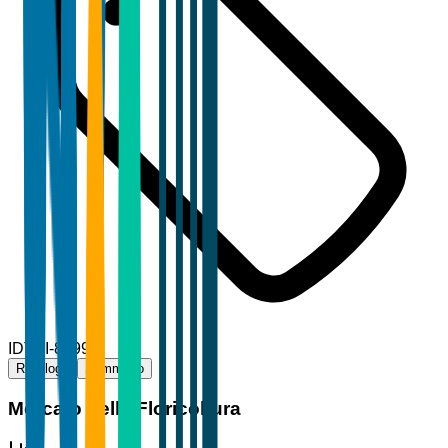
ID
TBI-84996
Riepilogo
Sommario
Mercato della Floricoltura