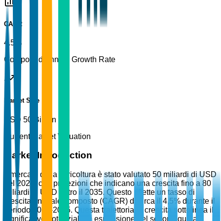
CAGR
4.5%
Compound Annual Growth Rate
Market Size
USD 50 Billion
Current Market Valuation
Market Introduction
Il mercato della floricoltura è stato valutato 50 miliardi di USD
nel 2025, con proiezioni che indicano una crescita fino a 80
miliardi di USD entro il 2035. Questo riflette un tasso di
crescita annuale composto (CAGR) di circa il 4,5% durante il
periodo 2026-2035. Questa traiettoria di crescita sottolinea il
significativo potenziale di espansione del settore, guidato