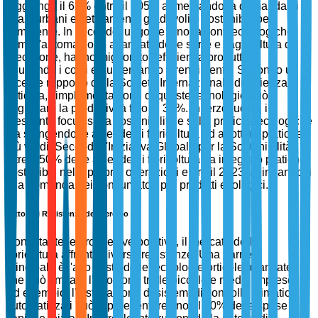
raggiunga il 68% entro il 2050, alimentando la domanda di
spazi urbani esteticamente gradevoli e sostenibili per
l'ambiente. In secondo luogo, le innovazioni tecnologiche,
come l'automazione avanzata delle serre e l'agricoltura di
precisione, hanno migliorato l'efficienza produttiva,
riducendo i costi e aumentando il rendimento. Secondo un
recente rapporto della Società Internazionale di Scienza
Orticola, l'implementazione di queste tecnologie può
migliorare la produttività fino al 30%. In terzo luogo, il
crescente focus sulla sostenibilità e sulle pratiche ecologiche
sta spingendo le aziende di floricoltura ad adottare pratiche
più verdi. Secondo l'Iniziativa Globale per la Sostenibilità,
oltre il 50% delle aziende di floricoltura ha integrato pratiche
sostenibili nelle proprie operazioni entro il 2023, allineandosi
alla domanda dei consumatori per prodotti ecologici.
Fattori di Resistenza del Mercato
Nonostante le prospettive positive, il mercato della
floricoltura affronta diverse resistenze. Una barriera
principale è l'alto costo delle tecnologie orticole avanzate,
che può limitare l'adozione tra le piccole e medie imprese.
Ad esempio, l'installazione di sistemi di controllo climatico
automatizzati può rappresentare fino al 20% delle spese di