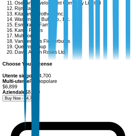
Oserian Development Company Limited
RijnPlant
Kitayama Brothers, Inc.
Washington Bulb Co., Inc.
Esmeralda Farms
Karen Roses
Multiflora
Van den Bos Flowerbulbs
Queens Group
David Austin Roses Ltd.
Choose Your License
Utente singolo
$
4,700
Multi-utente
Più popolare
$
6,899
Aziendale
$
8,499
Buy Now - $
4,700