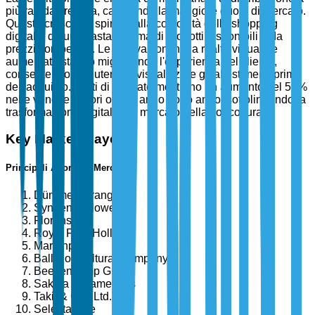
più rapida crescita, catturando la maggiore quota di mercato.
Questa crescita è spinta dalla comodità dello shopping
digitale, da una vasta gamma di prodotti disponibili e da
prezzi competitivi. Le innovazioni nella realtà virtuale e
aumentata stanno migliorando l'esperienza del cliente,
consentendo agli utenti di visualizzare gli allestimenti prima
dell'acquisto. I dati di mercato mostrano un aumento del 50%
nelle vendite di fiori online anno dopo anno, sottolineando la
trasformazione digitale del mercato della floricoltura.
Key Market Players
Principali Attori del Mercato
Dümmen Orange
Syngenta Flowers
Florensis
Royal FloraHolland
Marginpar
Ball Horticultural Company
Beekenkamp Group
Sakata Ornamentals
Takii & Co., Ltd.
Selecta One