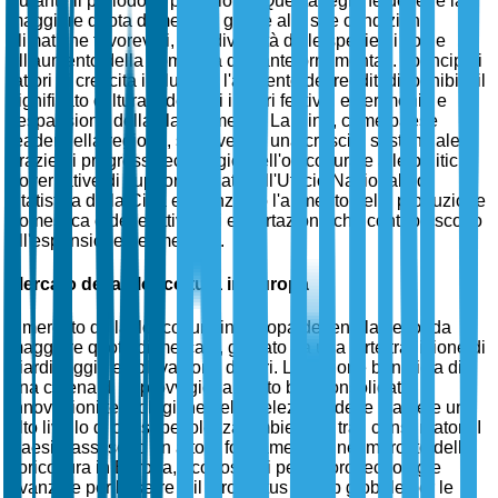
durante il periodo di previsione. Questa regione detiene la
maggiore quota di mercato grazie alle sue condizioni
climatiche favorevoli, alla diversità delle specie di fiori e
all'aumento della domanda di piante ornamentali. I principali
fattori di crescita includono l'aumento dei redditi disponibili, il
significato culturale dei fiori in vari festival e cerimonie e
l'espansione della classe media. La Cina, come paese
leader nella regione, sta vivendo una crescita sostanziale
grazie ai progressi tecnologici nell'orticoltura e alle politiche
governative di supporto. I dati dell'Ufficio Nazionale di
Statistica della Cina evidenziano l'aumento della produzione
domestica e delle attività di esportazione che contribuiscono
all'espansione del mercato.
Mercato della Floricoltura in Europa
Il mercato della floricoltura in Europa detiene la seconda
maggiore quota di mercato, guidato da una forte tradizione di
giardinaggio e coltivazione di fiori. La regione beneficia di
una catena di approvvigionamento ben consolidata,
innovazioni tecnologiche nella selezione delle piante e un
alto livello di consapevolezza ambientale tra i consumatori. I
Paesi Bassi sono un attore fondamentale nel mercato della
floricoltura in Europa, riconosciuti per le loro tecnologie
avanzate per le serre e il loro status di hub globale per le