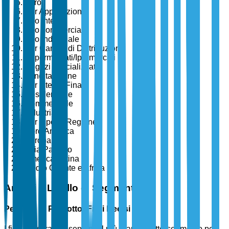
Altro
Per Applicazione
Uso interno
Uso commerciale
Uso industriale
Per Canale di Distribuzione
Supermercati/Ipermercati
Negozi specializzati
Vendita online
Per Utente Finale
Residenziale
Commerciale
Industriale
Per Tipo di Regione
Nord America
Europa
Asia Pacifico
America Latina
Medio Oriente e Africa
Analisi a Livello di Segmento
Per Tipo di Prodotto: Fiori Recisi
I fiori recisi rappresentano il più grande sotto-segmento per