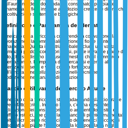
dall'aumento della domanda dei consumatori per piante
ornamentali e fiori, insieme all'adozione crescente di pratiche
di coltivazione sostenibili e biologiche.
Definizione e Panoramica del Mercato
Il mercato della floricoltura comprende la coltivazione, la
lavorazione e la commercializzazione di fiori e piante
ornamentali. Questa industria globale include una vasta
gamma di prodotti come fiori recisi, piante in vaso e piante da
letto, che soddisfano sia l'uso domestico che il commercio
internazionale. L'ampiezza del mercato si estende alle
operazioni di serre e vivai, con un forte focus
sull'innovazione nella selezione, nelle tecniche di
produzione e nei canali di distribuzione.
Slancio e Rilevanza del Mercato Attuale
Il mercato della floricoltura sta guadagnando slancio grazie a
diversi fattori critici. In primo luogo, c'è una crescente
inclinazione dei consumatori verso ambienti domestici e
d'ufficio estetici, che guida la domanda di piante ornamentali.
Inoltre, il crescente riconoscimento dei benefici psicologici
associati alle piante ha rafforzato la loro popolarità negli