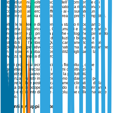
ambienti urbani. Inoltre, l'ascesa dell'e-commerce e dei
canali di vendita diretta ai consumatori ha rivoluzionato
l'accessibilità al mercato, offrendo ai consumatori una
selezione più ampia di prodotti floreali a prezzi competitivi.
Inoltre, le tendenze di sostenibilità stanno rimodellando il
panorama della floricoltura. Consumatori e aziende stanno
dando sempre più priorità a pratiche ecologiche, spingendo i
fornitori ad adottare metodi di produzione biologici e
sostenibili per l'ambiente. Questo cambiamento non solo
soddisfa le aspettative dei consumatori, ma si allinea anche
con gli obiettivi globali di sostenibilità, migliorando la
rilevanza strategica del mercato.
Infine, i progressi tecnologici nella floricoltura, come
l'agricoltura di precisione e i sistemi di coltivazione
automatizzati, stanno migliorando la produttività e
l'efficienza. Queste innovazioni sono fondamentali per
superare le sfide poste dai cambiamenti climatici e dalla
carenza di manodopera, garantendo che il settore rimanga
robusto e resiliente di fronte all'evoluzione delle dinamiche di
mercato.
Recenti sviluppi strategici