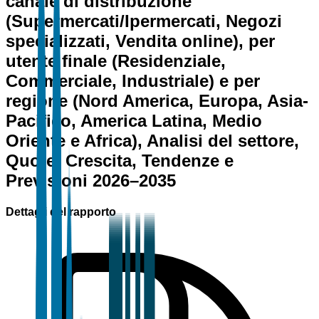
canale di distribuzione
(Supermercati/Ipermercati, Negozi
specializzati, Vendita online), per
utente finale (Residenziale,
Commerciale, Industriale) e per
regione (Nord America, Europa, Asia-
Pacifico, America Latina, Medio
Oriente e Africa), Analisi del settore,
Quote, Crescita, Tendenze e
Previsioni 2026–2035
Dettagli del rapporto