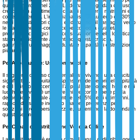
quota di mercato nel 2025. La domanda è guidata dall'uso
crescente in allestimenti decorativi per eventi, matrimoni e
contesti aziendali. L'industria ha visto un aumento del 30%
negli acquisti di fiori online, evidenziando il passaggio verso
le piattaforme di e-commerce per comodità e varietà. I
progressi tecnologici nella conservazione e nella logistica
stanno ulteriormente alimentando questa crescita,
garantendo una maggiore durata e capacità di distribuzione
più ampia.
Per Applicazione: Uso Commerciale
Il segmento dell'uso commerciale sta vivendo una crescita
significativa, attribuita all'espansione dei settori dell'ospitalità
e del turismo. L'accento sull'appeal estetico negli hotel e nei
luoghi per eventi è un fattore chiave, con le spese per la
decorazione floreale aumentate del 25% negli ultimi anni. I
rapporti del settore indicano una forte preferenza per
soluzioni floreali personalizzate, aumentando la domanda in
questo segmento.
Per Canale di Distribuzione: Vendita Online
La vendita online è emersa come il canale di distribuzione a