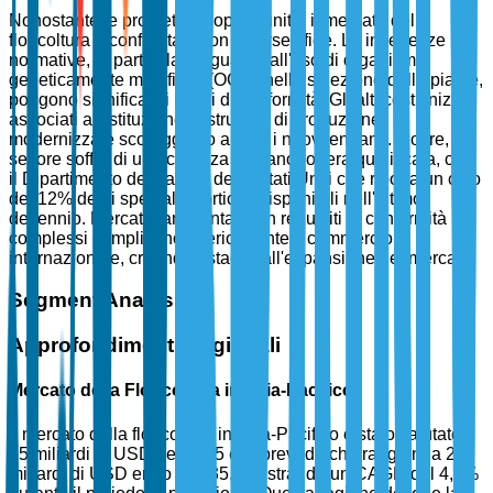
Nonostante le promettenti opportunità, il mercato della
floricoltura è confrontato con diverse sfide. Le incertezze
normative, in particolare riguardo all'uso di organismi
geneticamente modificati (OGM) nella selezione delle piante,
pongono significativi rischi di conformità. Gli alti costi iniziali
associati all'istituzione di strutture di produzione
modernizzate scoraggiano anche i nuovi entranti. Inoltre, il
settore soffre di una carenza di manodopera qualificata, con
il Dipartimento del Lavoro degli Stati Uniti che riporta un calo
del 12% degli specialisti orticoli disponibili nell'ultimo
decennio. Mercati frammentati con requisiti di conformità
complessi complicano ulteriormente il commercio
internazionale, creando ostacoli all'espansione del mercato.
Segment Analysis
Approfondimenti Regionali
Mercato della Floricoltura in Asia-Pacifico
Il mercato della floricoltura in Asia-Pacifico è stato valutato
15 miliardi di USD nel 2025 e si prevede che raggiunga 23
miliardi di USD entro il 2035, registrando un CAGR del 4,5%