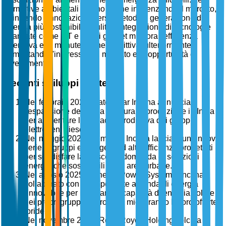
normative ambientali stanno anche influenzando il mercato,
spingendo l'innovazione verso metodi di generazione di
energia più sostenibili e puliti. L'integrazione di tecnologie
avanzate come IoT e AI nei genset migliora l'efficienza
operativa e la manutenzione predittiva, ulteriormente
alimentando l'interesse del mercato e le opportunità di
investimento.
Recenti sviluppi strategici
Nel febbraio 2025, Caterpillar Inc. ha annunciato
l'espansione della sua struttura di produzione in India
per aumentare la capacità produttiva dei gruppi
elettrogeni diesel.
Nel maggio 2025, Cummins Inc. ha lanciato una nuova
serie di gruppi elettrogeni ad alta efficienza progettati
per soddisfare la crescente domanda di soluzioni
energetiche sostenibili nelle aree urbane.
Nel agosto 2025, Generac Power Systems, Inc. ha
collaborato con un'importante azienda di energia
rinnovabile per integrare le capacità di energia solare
nei propri gruppi elettrogeni, migliorando le loro offerte
ibride.
Nel novembre 2025, Rolls-Royce Holdings plc ha