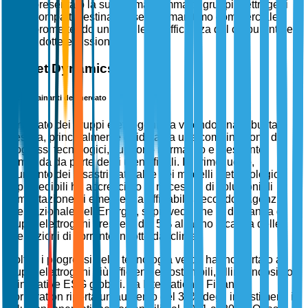
presentato la sua ultima gamma di gruppi elettrogeni
compatti destinati al settore marittimo commerciale,
promettendo un'eccellente efficienza del carburante e
ridotte emissioni.
Market Dynamics
Fattori trainanti del mercato
Il mercato dei gruppi elettrogeni sta vivendo una robusta
crescita, principalmente guidata da una combinazione di
progressi tecnologici, supporto normativo e crescente
domanda da parte degli utenti finali. In primo luogo,
l'aumento dei disastri naturali e dei modelli meteorologici
imprevedibili ha accresciuto la necessità di soluzioni di
alimentazione di emergenza affidabili. Secondo l'Agenzia
Internazionale dell'Energia, si prevede che la domanda di
gruppi elettrogeni crescerà del 5% all'anno a causa delle
interruzioni di corrente indotte dal clima.
Inoltre, i progressi nella tecnologia verde hanno portato a
gruppi elettrogeni più efficienti e sostenibili, allineandosi con
le iniziative ESG globali. La International Finance
Corporation riporta un aumento del 30% degli investimenti in