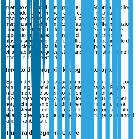
Il mercato dei gruppi elettrogeni del Nord America si colloca
al secondo posto per quota di mercato, trainato dalla
crescente domanda di soluzioni di alimentazione di
emergenza affidabili in mezzo all'aumento delle interruzioni
di corrente. Gli Stati Uniti sono il principale contributore,
supportato da progressi tecnologici e da una crescente
enfasi su soluzioni energetiche efficienti. Il Dipartimento del
Commercio degli Stati Uniti sottolinea l'importanza
dell'affidabilità energetica, stimolando gli investimenti nelle
tecnologie dei generatori.
Mercato dei Gruppi Elettrogeni Europa
L'Europa detiene la terza quota di mercato più grande, con
contributi significativi da paesi come Germania e Regno
Unito. Il mercato è sostenuto da normative rigorose
sull'efficienza energetica e da un forte focus su soluzioni
energetiche sostenibili. Le direttive dell'Unione Europea
sulla sostenibilità energetica hanno portato a un aumento
dell'adozione di gruppi elettrogeni avanzati che rispettano gli
standard ambientali.
Struttura di segmentazione