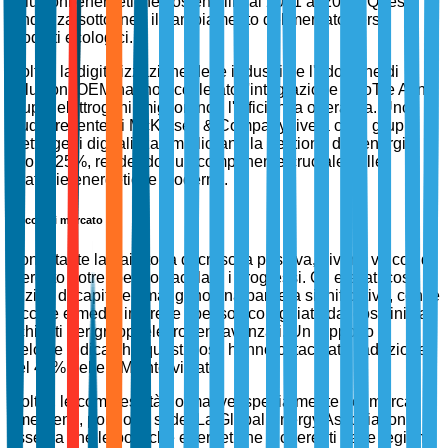
soluzioni energetiche sostenibili dal 2021 al 2023. Questa
tendenza sottolinea il cambiamento del mercato verso
prodotti ecologici.
Inoltre, la digitalizzazione delle industrie e l'adozione di
soluzioni OEM hanno accelerato l'integrazione di IoT e AI nei
gruppi elettrogeni, migliorando l'efficienza operativa. Uno
studio recente di McKinsey & Company rivela che i gruppi
elettrogeni digitalizzati migliorano la gestione dell'energia
fino al 25%, rendendoli un componente cruciale nelle
strategie energetiche moderne.
Vincoli di mercato
Nonostante la traiettoria di crescita positiva, diversi vincoli di
mercato potrebbero ostacolare i progressi. Gli elevati costi
iniziali di capitale rimangono una barriera significativa, con le
piccole e medie imprese spesso scoraggiate dai costi iniziali
richiesti per gruppi elettrogeni avanzati. Un rapporto di
Deloitte indica che questi costi hanno ostacolato l'adozione
nel 40% delle PMI intervistate.
Inoltre, le complessità normative, specialmente nei mercati
emergenti, pongono sfide. La Global Energy Association
osserva che le politiche energetiche incoerenti tra le regioni