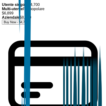
Utente singolo
$
4,700
Multi-utente
Più popolare
$
6,899
Aziendale
$
8,499
Buy Now - $
4,700