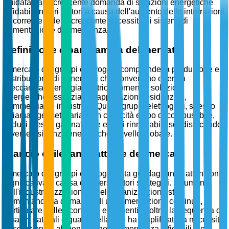
guidata dalla crescente domanda di soluzioni energetiche
affidabili in vari settori a causa dell'aumento delle interruzioni
di corrente e della crescente necessità di sistemi di
alimentazione di emergenza.
Definizione e panoramica del mercato
Il mercato dei gruppi elettrogeni comprende la produzione e
distribuzione di generatori che convertono energia
meccanica in energia elettrica, fornendo soluzioni
energetiche essenziali in applicazioni residenziali,
commerciali e industriali. Questi gruppi elettrogeni, spesso
chiamati genset, variano in capacità e tipo di combustibile,
inclusi diesel, gas naturale e fonti rinnovabili, soddisfacendo
diverse esigenze energetiche a livello globale.
Slancio e rilevanza attuale del mercato
Il mercato dei gruppi elettrogeni sta guadagnando attenzione
significativa a causa di diversi fattori strategici. L'aumento
dell'industrializzazione e dell'urbanizzazione sta
aumentando la domanda di un'alimentazione continua, in
particolare nelle economie emergenti. Inoltre, la frequenza di
disastri naturali e guasti della rete ha amplificato la necessità
di soluzioni di alimentazione di emergenza affidabili. Le