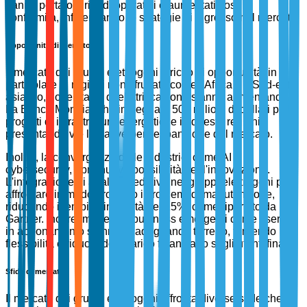
hanno portato a ritardi operativi e aumentati costi di
conformità, influenzando le strategie di ingresso nel mercato.
Opportunità di mercato
Il mercato dei gruppi elettrogeni è ricco di opportunità, in
particolare in regioni non sfruttate come l'Africa e il Sud-est
asiatico, dove i tassi di elettrificazione stanno aumentando.
La Banca Mondiale ha impegnato 500 milioni di dollari per
progetti di infrastrutture energetiche in queste regioni,
presentando vie lucrative per l'espansione del mercato.
Inoltre, la convergenza delle industrie, come AI e
cybersecurity, apre nuove possibilità per l'innovazione.
L'integrazione di analisi predittive nei gruppi elettrogeni può
affrontare in modo proattivo i problemi di manutenzione,
riducendo i tempi di inattività del 15%, come riportato da
Gartner. Inoltre, modelli di business emergenti come i servizi
in abbonamento stanno guadagnando terreno, fornendo
flessibilità e riducendo il carico finanziario sugli utenti finali.
Sfide di mercato
Il mercato dei gruppi elettrogeni affronta diverse sfide che