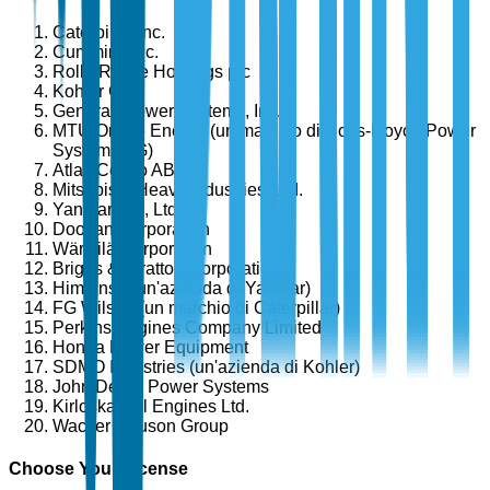
Caterpillar Inc.
Cummins Inc.
Rolls-Royce Holdings plc
Kohler Co.
Generac Power Systems, Inc.
MTU Onsite Energy (un marchio di Rolls-Royce Power
Systems AG)
Atlas Copco AB
Mitsubishi Heavy Industries, Ltd.
Yanmar Co., Ltd.
Doosan Corporation
Wärtsilä Corporation
Briggs & Stratton Corporation
Himoinsa (un'azienda di Yanmar)
FG Wilson (un marchio di Caterpillar)
Perkins Engines Company Limited
Honda Power Equipment
SDMO Industries (un'azienda di Kohler)
John Deere Power Systems
Kirloskar Oil Engines Ltd.
Wacker Neuson Group
Choose Your License