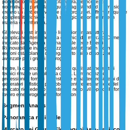
potrebbero limitare la crescita futura. Le incertezze
normative, in particolare riguardo agli standard di emissione,
creano un ambiente volatile per i produttori. Affrontare queste
complessità richiede agilità strategica e competenze in
materia di conformità.
Gli elevati costi iniziali e le limitazioni infrastrutturali
complicano ulteriormente la dinamica del mercato. Come
indicato dall'Agenzia Internazionale per le Energie
Rinnovabili, le inadeguatezze infrastrutturali in alcune
regioni ostacolano il dispiegamento fluido di soluzioni
avanzate per i gruppi elettrogeni.
Inoltre, la carenza di manodopera qualificata nei settori
tecnici rimane un problema critico. La mancanza di
professionisti formati per installare e mantenere sistemi di
generatori sofisticati potrebbe rallentare l'espansione del
mercato, richiedendo investimenti nello sviluppo della forza
lavoro e nei programmi di formazione.
Segment Analysis
Panoramica regionale
Mercato dei Gruppi Elettrogeni Asia-Pacifico