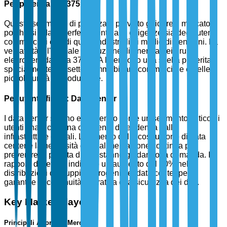
Per potenza: 75-375 kVA
Questo segmento di potenza è previsto guidare il mercato,
poiché si adatta perfettamente alle esigenze sia degli utenti
commerciali che di quelli industriali di medie dimensioni. La
versatilità e l'ottimale produzione di energia dei gruppi
elettrogeni da 75 a 375 kVA li rendono una scelta preferita,
specialmente nel settore immobiliare commerciale e nelle
piccole unità di produzione.
Per utente finale: Data Center
I data center stanno emergendo come un segmento critico di
utenti finali, con una crescente dipendenza dalle
infrastrutture digitali. L'aumento della costruzione di data
center e la necessità di un'alimentazione continua per
prevenire la perdita di dati stanno guidando la domanda. I
rapporti di settore indicano un aumento del 50% nelle
distribuzioni di gruppi elettrogeni nei data center per
garantire la continuità operativa e la sicurezza dei dati.
Key Market Players
Principali Attori del Mercato