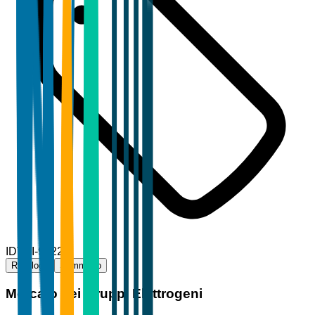
ID
TBI-96225
Riepilogo
Sommario
Mercato dei Gruppi Elettrogeni