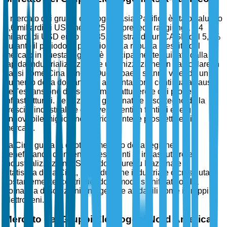
Il mercato dei gruppi elettrogeni Asia-Pacifico è stato valutato
5,6 miliardi di USD nel 2025 e si prevede raggiunga 9,4
miliardi di USD entro il 2035, registrando un CAGR del 5,1%
durante il periodo di previsione. La robusta crescita del
mercato in questa regione è principalmente guidata dalla
rapida industrializzazione e urbanizzazione, in particolare in
paesi come Cina e India. Questi paesi stanno vivendo un
aumento della domanda di alimentazione continua a causa
dell'espansione dei settori manifatturiero e dei progetti
infrastrutturali. Le iniziative governative a sostegno della
crescita industriale e gli investimenti in fonti di energia
rinnovabile migliorano ulteriormente le prospettive di
mercato.
La Cina guida la quota di mercato della regione,
beneficiando di ingenti investimenti in infrastrutture e
industrializzazione. Secondo il Bureau Nazionale di
Statistica della Cina, la produzione industriale è cresciuta
costantemente, contribuendo in modo significativo alla
domanda di soluzioni energetiche affidabili come i gruppi
elettrogeni.
Mercato dei Gruppi Elettrogeni Nord America