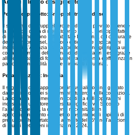
Analisi a livello di segmento
Per tipo di prodotto: Gruppi elettrogeni diesel
Il segmento dei gruppi elettrogeni diesel è previsto detenere
la maggiore quota di mercato entro il 2025. I principali fattori
di crescita includono l'affidabilità e l'efficienza del carburante
dei generatori diesel, che sono critici per le applicazioni
industriali. L'Agenzia Internazionale dell'Energia riporta un
costante aumento della domanda di generatori diesel grazie
alla loro capacità di fornire un'elevata potenza e efficienza, in
particolare in località remote e impianti industriali.
Per applicazione: Industriale
Il segmento delle applicazioni industriali domina, guidato
dall'espansione dei settori manifatturiero e delle costruzioni.
La domanda di alimentazione continua nelle operazioni
industriali è un fattore di crescita significativo. Secondo
l'analisi di settore, la crescente necessità di un
approvvigionamento energetico costante negli impianti di
produzione ha portato a un aumento del 35% nell'adozione
di gruppi elettrogeni industriali nel 2024.