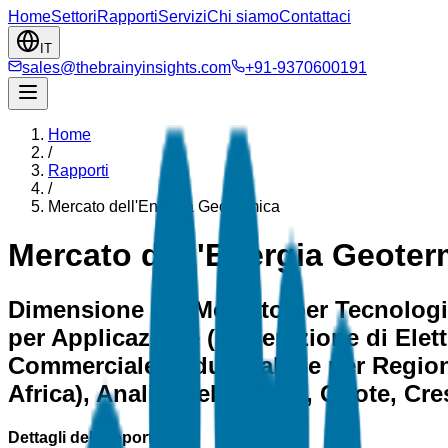
Home
Settori
Rapporti
Servizi
Chi siamo
Contattaci
IT
sales@thebrainyinsights.com
+91-9370600191
Home
/
Rapporti
/
Mercato dell'Energia Geotermica
Mercato dell'Energia Geoter
Dimensione del Mercato per Tecnologia 
per Applicazione (Generazione di Elett
Commerciale, Industriale) e per Regio
Africa), Analisi del Settore, Quote, Cr
Dettagli del rapporto