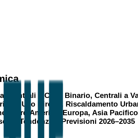
mica
(Centrali a Ciclo Binario, Centrali a V
ricità, Uso Diretto, Riscaldamento Urba
ne (Nord America, Europa, Asia Pacifico
escita, Tendenze e Previsioni 2026–2035