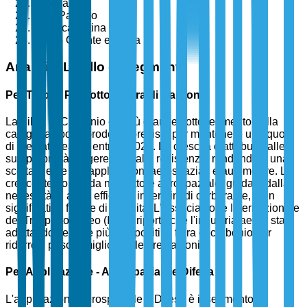
Europa
Asia-Pacifico
America Latina
Medio Oriente e Africa
Analisi a Livello di Segmento
Per Tipo di Prodotto - Fibra di Carbonio
La Fibra di Carbonio è il più grande sottosegmento nella
categoria tipo di prodotto, previsto per mantenere una quota
di mercato leader entro il 2025. La crescita è attribuita alle
sue proprietà leggere e ad alta resistenza, rendendola una
scelta ideale per applicazioni aerospaziali e automotive. La
crescente domanda nel settore aerospaziale, guidata dalla
necessità di aerei efficienti in termini di carburante, è un
significativo fattore di crescita. L'Associazione Internazionale
del Trasporto Aereo (IATA) riporta che l'industria aerea sta
adottando sempre più compositi in fibra di carbonio per
ridurre il peso e migliorare le prestazioni.
Per Applicazione - Aerospaziale e Difesa
L'applicazione Aerospaziale e Difesa è il segmento