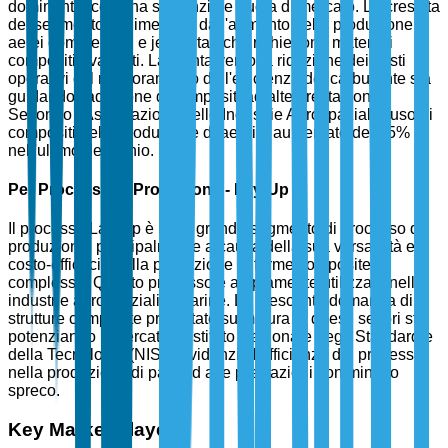
dominante, con una sostanziale quota di mercato. La crescita
del segmento è alimentata dall'aumento della produzione di
aerei commerciali e jet militari che richiedono materiali
compositi avanzati. La spinta verso la riduzione dei costi
operativi e il miglioramento dell'efficienza del carburante sta
guidando l'adozione di compositi ad alte prestazioni.
Secondo l'Associazione delle Industrie Aerospaziali, l'uso di
compositi nella produzione di aerei è aumentato del 35%
nell'ultimo decennio.
Per Processo di Produzione - Lay-Up
Il processo Lay-Up è il più grande segmento di processo di
produzione, principalmente a causa della sua versatilità e
costo-efficacia nella produzione di forme composite
complesse. Questo processo è ampiamente utilizzato nelle
industrie aerospaziali e marine. La crescente domanda di
strutture composite progettate su misura in questi settori sta
potenziando il mercato. L'Istituto Nazionale degli Standard e
della Tecnologia (NIST) evidenzia l'efficienza del processo
nella produzione di parti ad alte prestazioni con minimo
spreco.
Key Market Players