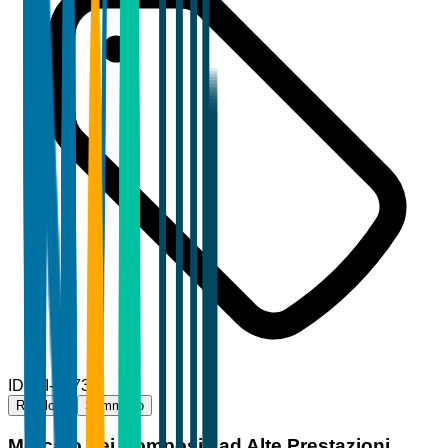
ID
TBI-83739
Riepilogo
Sommario
Mercato dei Compositi ad Alte Prestazioni