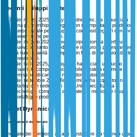
Recenti sviluppi strategici
Nel marzo 2025, Toray Industries, Inc. ha annunciato
una partnership strategica con un importante produttore
aerospaziale per sviluppare compositi leggeri di nuova
generazione per aerei.
Nel maggio 2025, Hexcel Corporation ha aperto un
nuovo impianto di produzione in Europa per espandere
la sua capacità di compositi in fibra di carbonio ad alte
prestazioni.
Nel luglio 2025, Solvay S.A. ha lanciato un nuovo
materiale composito sostenibile mirato a ridurre le
emissioni di carbonio nel settore automotive.
Nel settembre 2025, Teijin Limited ha acquisito una
startup con sede negli Stati Uniti specializzata in
tecnologie composite avanzate per migliorare il suo
portafoglio prodotti.
Market Dynamics
Fattori Trainanti del Mercato
Il mercato dei compositi ad alte prestazioni sta vivendo una