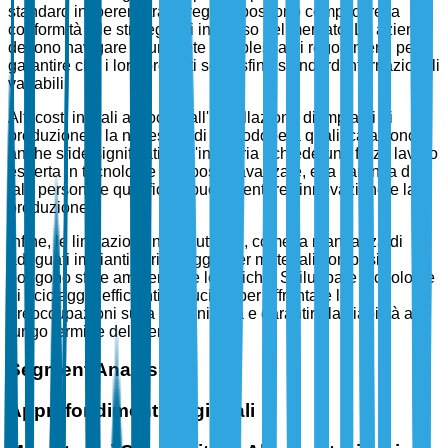
standard incoerenti tra le regioni possono complicare la
conformità e le strategie di ingresso nel mercato. Le aziende
devono navigare in una rete complessa di regolamenti per
garantire che i loro prodotti soddisfino standard internazionali
variabili.
Alti costi iniziali associati all'installazione di impianti di
produzione e la necessità di manodopera qualificata sono
anche sfide significative. L'industria richiede una forza lavoro
esperta in tecnologie composite avanzate, e la carenza di
tale personale qualificato può rallentare l'innovazione e la
produzione.
Infine, le limitazioni infrastrutturali, come la mancanza di
adeguati impianti di riciclaggio per materiali compositi,
pongono sfide ambientali e logistiche. Sviluppare tecnologie
di riciclaggio efficienti è cruciale per affrontare le
preoccupazioni sulla sostenibilità e garantire la viabilità a
lungo termine del mercato.
Segment Analysis
Approfondimenti Regionali