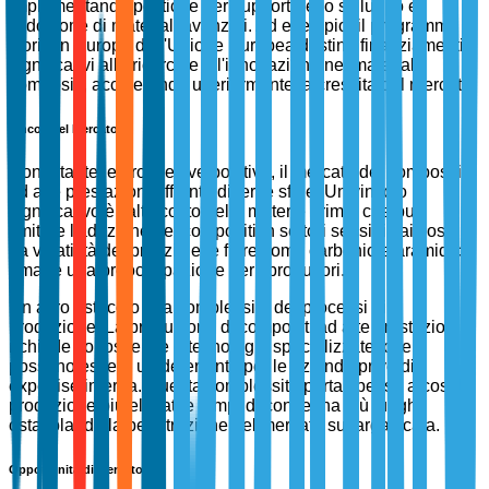
implementando politiche per supportare lo sviluppo e
l'adozione di materiali avanzati. Ad esempio, il programma
Horizon Europe dell'Unione Europea destina finanziamenti
significativi alla ricerca e all'innovazione nei materiali
compositi, accelerando ulteriormente la crescita del mercato.
Vincoli del Mercato
Nonostante le prospettive positive, il mercato dei compositi
ad alte prestazioni affronta diverse sfide. Un vincolo
significativo è l'alto costo delle materie prime, che può
limitare l'adozione dei compositi in settori sensibili ai costi.
La volatilità dei prezzi delle fibre come carbonio e aramidica
rimane una preoccupazione per i produttori.
Un altro ostacolo è la complessità dei processi di
produzione. La produzione di compositi ad alte prestazioni
richiede conoscenze e tecnologie specializzate, che
possono essere un deterrente per le aziende prive di
expertise interna. Questa complessità porta spesso a costi di
produzione più elevati e tempi di consegna più lunghi,
ostacolando la penetrazione del mercato su larga scala.
Opportunità di Mercato