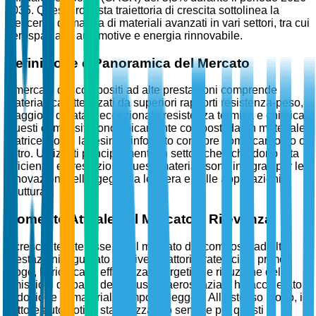
2035. Questa robusta traiettoria di crescita sottolinea la
crescente domanda di materiali avanzati in vari settori, tra cui
aerospaziale, automotive e energia rinnovabile.
Definizione e Panoramica del Mercato
Il mercato dei compositi ad alte prestazioni comprende
materiali caratterizzati da superiori rapporti resistenza-peso,
maggiore durata e eccezionale resistenza termica e chimica.
Questi compositi sono tipicamente composti da un materiale
matrice, come la resina, rinforzato con fibre come carbonio o
vetro. Utilizzati principalmente in settori che richiedono alta
efficienza e prestazioni, questi materiali sono integrali per le
innovazioni nell'ingegneria leggera e nelle applicazioni
strutturali.
Momento Attuale del Mercato e Rilevanza
Il crescente interesse per il mercato dei compositi ad alte
prestazioni è guidato da diversi fattori strategici. In primo
luogo, la ricerca di efficienza energetica e riduzione delle
emissioni da parte dell'industria aerospaziale ha accelerato
l'adozione di materiali compositi leggeri. Allo stesso modo, il
settore automotive sta utilizzando sempre più questi