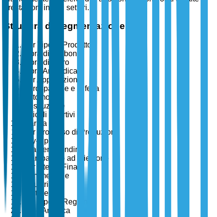
prestazioni in vari settori.
Struttura di Segmentazione
Per Tipo di Prodotto
Fibra di Carbonio
Fibra di Vetro
Fibra Aramidica
Per Applicazione
Aerospaziale e Difesa
Automotive
Costruzione
Articoli Sportivi
Marina
Per Processo di Produzione
Lay-Up
Filament Winding
Stampaggio ad Iniezione
Per Utente Finale
Commerciale
Industriale
Militare
Per Tipo di Regione
Nord America