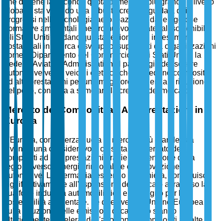
che detiene la seconda quota di mercato più grande a livello
globale, sta vivendo una robusta crescita guidata dai
progressi nella tecnologia aerospaziale e dalle rigorose
normative ambientali che promuovono materiali sostenibili.
Gli Stati Uniti guidano questa regione con investimenti
sostanziali in ricerca e sviluppo, supportati da organizzazioni
come il Dipartimento del Commercio degli Stati Uniti e la
Federal Aviation Administration. Il passaggio del settore
automotive verso veicoli elettrici, che richiedono compositi
ad alte prestazioni per una maggiore efficienza e riduzione
del peso, continua a stimolare la crescita del mercato.
Mercato dei Compositi ad Alte Prestazioni in
Europa
L'Europa, con la terza quota di mercato più grande, sta
vivendo una considerevole crescita nel mercato dei
compositi ad alte prestazioni grazie all'attenzione della
regione verso l'energia rinnovabile e l'innovazione
automotive. La Germania, essendo la pioniera, contribuisce
significativamente all'espansione del mercato attraverso la
sua forte industria automobilistica e l'impegno per la
sostenibilità ambientale. Le direttive dell'Unione Europea
sulla riduzione delle emissioni di carbonio stanno
ulteriormente accelerando l'adozione di compositi ad alte