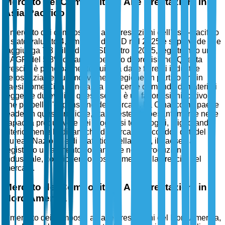
Mercato dei Compositi ad Alte Prestazioni in
Asia-Pacifico
Il mercato dei compositi ad alte prestazioni dell'Asia-Pacifico
è stato valutato 4,5 miliardi di USD nel 2025 e si prevede che
raggiunga 7,8 miliardi di USD entro il 2035, registrando un
CAGR del 5,8% durante il periodo di previsione. Questa
crescita è principalmente guidata dalle fiorenti industrie
aerospaziali e automotive nella regione, in particolare in
paesi come Cina e India. La crescente domanda di materiali
leggeri e durevoli in questi settori è un fattore significativo
che propelle l'espansione del mercato. La Cina, come paese
leader in questa regione, sta investendo pesantemente nelle
capacità produttive e nei progressi tecnologici, migliorando
ulteriormente le dinamiche di mercato. Secondo i dati del
Bureau Nazionale di Statistica della Cina, il paese ha
registrato un aumento sostanziale nella produzione
industriale, contribuendo positivamente alla crescita del
mercato.
Mercato dei Compositi ad Alte Prestazioni in
Nord America
Il mercato dei compositi ad alte prestazioni del Nord America,