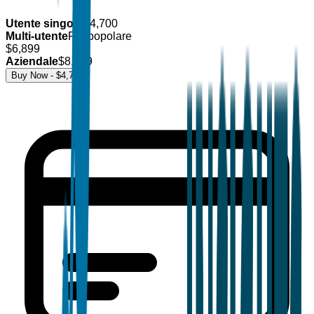
Utente singolo
$
4,700
Multi-utente
Più popolare
$
6,899
Aziendale
$
8,499
Buy Now - $
4,700