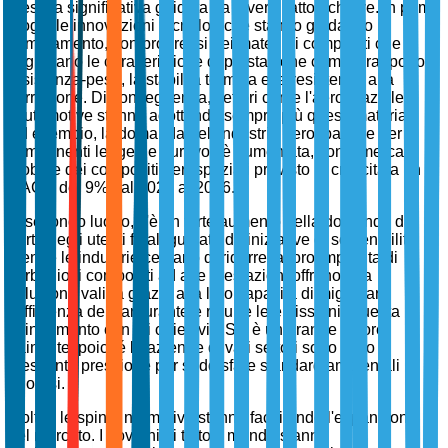
crescita significativa guidata da diversi fattori chiave. In primo
luogo, le innovazioni tecnologiche stanno guidando il
cambiamento, con progressi nei materiali compositi che
migliorano le caratteristiche di prestazione come il rapporto
resistenza-peso, la stabilità termica e la resistenza alla
corrosione. Di conseguenza, settori come l'aerospaziale e
l'automotive stanno adottando sempre più questi materiali.
Ad esempio, la domanda dell'industria aerospaziale per
componenti leggeri e durevoli è aumentata, con il mercato
globale dei compositi aerospaziali previsto in crescita a un
CAGR del 9% dal 2021 al 2026.
In secondo luogo, c'è un forte aumento della domanda da
parte degli utenti finali guidato da iniziative di sostenibilità.
Mentre le industrie cercano di ridurre la loro impronta di
carbonio, i compositi ad alte prestazioni offrono una
soluzione valida grazie alla loro capacità di migliorare
l'efficienza del carburante e ridurre le emissioni. Questa
allineamento con gli obiettivi ESG è un grande fattore
trainante, poiché le aziende di vari settori sono sotto
crescente pressione per soddisfare standard ambientali
rigorosi.
Inoltre, le spinte normative stanno facilitando l'espansione
del mercato. I governi di tutto il mondo stanno