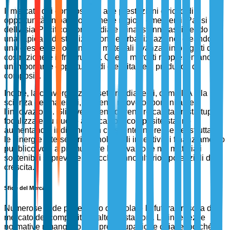
Il mercato dei compositi ad alte prestazioni è ricco di
opportunità, in particolare nelle regioni emergenti. Paesi
dell'Asia-Pacifico, come India e Cina, stanno assistendo a
una rapida industrializzazione e urbanizzazione, creando
una crescente domanda di materiali avanzati in progetti di
costruzione e infrastruttura. Questi mercati rappresentano
un'importante opportunità di crescita per i produttori di
compositi.
Inoltre, la convergenza di settori adiacenti, come l'IA e la
scienza dei materiali, presenta nuove opportunità per
l'innovazione. Gli investimenti di venture capital in startup
focalizzate su nuove applicazioni composite stanno
aumentando, indicando un crescente interesse nel sfruttare
le sinergie intersettoriali. Inoltre, gli incentivi di finanziamento
pubblico volti a promuovere l'innovazione nei materiali
sostenibili si prevede sbloccheranno ulteriori potenziali di
crescita.
Sfide del Mercato
Numerose sfide potrebbero ostacolare la futura crescita del
mercato dei compositi ad alte prestazioni. Le incertezze
normative rimangono una preoccupazione chiave, poiché