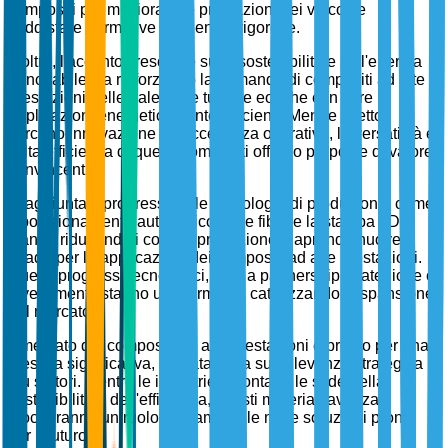
compositi per migliorare le prestazioni dei veicoli e
soddisfare normative ambientali rigorose.
Inoltre, l'accento crescente sulla sostenibilità e sull'energia
rinnovabile sta rafforzando la domanda di compositi ad alte
prestazioni nelle pale delle turbine eoliche e in altre
applicazioni energeticamente efficienti. Mentre i settori
cercano innovazione ed eccellenza operativa, la versatilità e
l'alta efficienza di questi compositi offrono proposte di valore
convincenti.
In aggiunta, i progressi nelle tecnologie di produzione, come
il posizionamento automatico delle fibre e la stampa 3D,
stanno riducendo i costi di produzione e aprendo nuove
strade per le applicazioni dei compositi ad alte prestazioni.
Questi progressi tecnologici, uniti a partnership strategiche e
investimenti, stanno ulteriormente catalizzando l'espansione
del mercato.
Il mercato dei compositi ad alte prestazioni è pronto per una
crescita significativa, guidata dalla sua rilevanza strategica in
più settori. Mentre le industrie affrontano le sfide della
sostenibilità e dell'efficienza, questi materiali avanzati
giocheranno un ruolo fondamentale nelle soluzioni pronte
per il futuro.