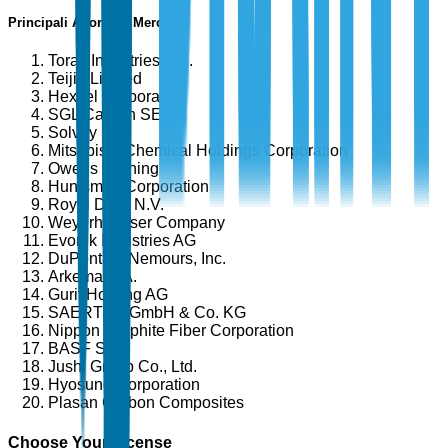
Principali Attori del Mercato
Toray Industries, Inc.
Teijin Limited
Hexcel Corporation
SGL Carbon SE
Solvay S.A.
Mitsubishi Chemical Holdings Corporation
Owens Corning
Huntsman Corporation
Royal DSM N.V.
Weyerhaeuser Company
Evonik Industries AG
DuPont de Nemours, Inc.
Arkema S.A.
Gurit Holding AG
SAERTEX GmbH & Co. KG
Nippon Graphite Fiber Corporation
BASF SE
Jushi Group Co., Ltd.
Hyosung Corporation
Plasan Carbon Composites
Choose Your License