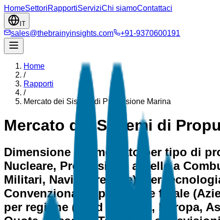
Home
Settori
Rapporti
Servizi
Chi siamo
Contattaci
IT
sales@thebrainyinsights.com
+91-9370600191
Home
/
Rapporti
/
Mercato dei Sistemi di Propulsione Marina
Mercato dei Sistemi di Prop
Dimensione del mercato per tipo di pr
Nucleare, Propulsione a Celle a Combus
Militari, Navi Ricreative), per tecnolo
Convenzionale), per utente finale (Azi
per regione (Nord America, Europa, Asia