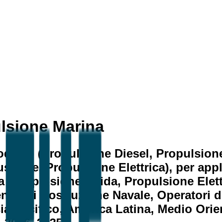
ulsione Marina
odotto (Propulsione Diesel, Propulsion
tibile, Propulsione Elettrica), per app
gia (Propulsione Ibrida, Propulsione Ele
ende di Costruzione Navale, Operatori d
 Pacifico, America Latina, Medio Orient