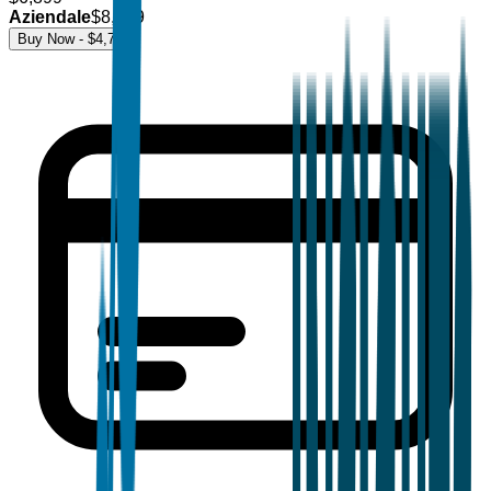
Aziendale
$
8,499
Buy Now - $
4,700