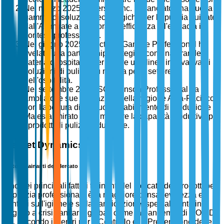
Nel marzo 2025, Diversey, Inc. ha lanciato una nuova
gamma di soluzioni tecnologiche per la pulizia guidate
dall'AI, mirate a migliorare l'efficienza e l'efficacia in
contesti professionali.
Nel giugno 2025, Procter & Gamble Professional ha
svelato una partnership strategica con una grande
catena di ospitalità per fornire una linea innovativa di
soluzioni di pulizia su misura per il settore
dell'ospitalità.
Nel settembre 2025, SC Johnson Professional ha
ampliato le sue operazioni nella regione Asia-Pacifico
con l'apertura di un nuovo stabilimento di produzione in
Malesia, mirato ad aumentare la capacità produttiva per
i prodotti di pulizia industriale.
Market Dynamics
Fattori Trainanti del Mercato
Uno dei principali fattori trainanti del mercato dei prodotti per
la pulizia professionale è la maggiore consapevolezza e
l'enfasi sull'igiene e sulla sanificazione, specialmente in
seguito a crisi sanitarie globali come la pandemia di COVID-
19. Secondo i Centri per il Controllo e la Prevenzione delle