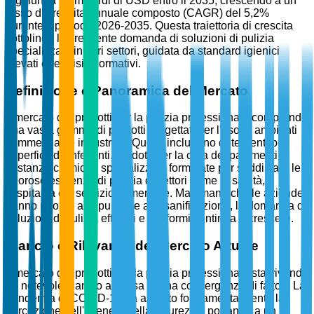
raggiunga 85 miliardi di USD entro il 2035, crescendo a un
tasso di crescita annuale composto (CAGR) del 5,2%
durante il periodo 2026-2035. Questa traiettoria di crescita
sottolinea la crescente domanda di soluzioni di pulizia
specializzate in vari settori, guidata da standard igienici
elevati e requisiti normativi.
Definizione e Panoramica del Mercato
Il mercato dei prodotti per la pulizia professionale comprende
una vasta gamma di prodotti progettati per l'uso in ambienti
commerciali e industriali. Questi includono detergenti per
superfici, disinfettanti, prodotti per la cura dei pavimenti e
sostanze chimiche specializzate formulate per soddisfare le
rigorose esigenze di pulizia di settori come la sanità,
l'ospitalità e il servizio alimentare. Man mano che le aziende
danno priorità alla pulizia e alla sanificazione, la domanda di
soluzioni di pulizia efficaci e conformi continua a crescere.
Slancio e Rilevanza del Mercato Attuale
Il mercato dei prodotti per la pulizia professionale sta vivendo
un notevole slancio a causa di una convergenza di fattori. La
pandemia di COVID-19 ha alterato fondamentalmente la
percezione dell'igiene e della sicurezza, portando a un