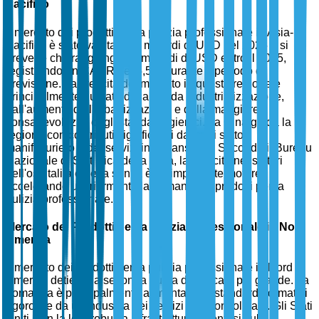
Pacifico
Il mercato dei prodotti per la pulizia professionale in Asia-
Pacifico è stato valutato 10 miliardi di USD nel 2025 e si
prevede che raggiunga 18 miliardi di USD entro il 2035,
registrando un CAGR del 5,5% durante il periodo di
previsione. La crescita del mercato in questa regione è
principalmente guidata dalla rapida industrializzazione,
dall'aumento dell'urbanizzazione e dalla maggiore
consapevolezza degli standard igienici. La Cina guida la
regione con contributi significativi dai suoi settori
manifatturiero e dei servizi in espansione. Secondo il Bureau
Nazionale di Statistica della Cina, la crescita nei settori
dell'ospitalità e della sanità è un importante motore,
accelerando ulteriormente la domanda di prodotti per la
pulizia professionale.
Mercato dei Prodotti per la Pulizia Professionale in Nord
America
Il mercato dei prodotti per la pulizia professionale in Nord
America detiene la seconda quota di mercato più grande. La
domanda è principalmente alimentata da standard normativi
rigorosi e da un'industria dei servizi ben consolidata. Gli Stati
Uniti, con la loro robusta infrastruttura e l'enfasi sul