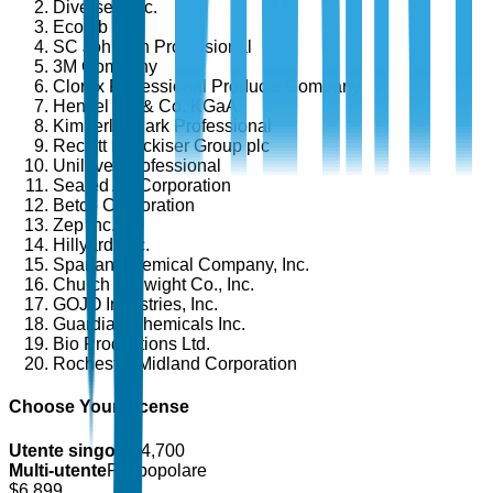
Diversey, Inc.
Ecolab Inc.
SC Johnson Professional
3M Company
Clorox Professional Products Company
Henkel AG & Co. KGaA
Kimberly-Clark Professional
Reckitt Benckiser Group plc
Unilever Professional
Sealed Air Corporation
Betco Corporation
Zep Inc.
Hillyard, Inc.
Spartan Chemical Company, Inc.
Church & Dwight Co., Inc.
GOJO Industries, Inc.
Guardian Chemicals Inc.
Bio Productions Ltd.
Rochester Midland Corporation
Choose Your License
Utente singolo
$
4,700
Multi-utente
Più popolare
$
6,899