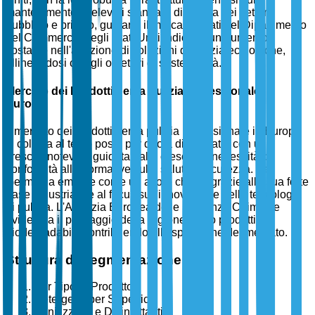
mantenimento di elevati standard di pulizia nei settori
pubblico e privato, guidano il mercato. I dati del Dipartimento
del Commercio degli Stati Uniti indicano un aumento
costante nell'adozione di soluzioni di pulizia ecologiche,
allineandosi con gli obiettivi di sostenibilità.
Mercato dei Prodotti per la Pulizia Professionale in
Europa
Il mercato dei prodotti per la pulizia professionale in Europa
si colloca al terzo posto per quota di mercato, con una
crescita notevole guidata dalla crescente necessità di
conformità alle normative sulla salute e sicurezza. La
Germania emerge come un attore chiave grazie alla sua forte
base industriale e al focus sull'innovazione nella tecnologia
di pulizia. L'Agenzia Europea delle Sostanze Chimiche
evidenzia il passaggio della regione verso prodotti
biodegradabili, contribuendo all'espansione del mercato.
Struttura di Segmentazione
Per Tipo di Prodotto
Detergenti per Superfici
Sanitizzanti e Disinfettanti