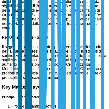
distribuzione in più rapida crescita, catturando una quota
significativa entro il 2025. La comodità e la vasta portata
delle piattaforme di e-commerce sono i principali fattori di
crescita. I dati di Statista evidenziano un aumento del 40%
negli acquisti online di prodotti per la pulizia professionale
nel 2024, guidati dalla preferenza per transazioni senza
contatto.
Per Utente Finale - Sanità
Il segmento sanitario è il principale utente finale dei prodotti
per la pulizia professionale a causa dei rigorosi requisiti di
sanificazione. L'enfasi continua sul controllo delle infezioni e
sugli standard di sicurezza dei pazienti ha portato a un
aumento dell'adozione dei prodotti. L'Organizzazione
Mondiale della Sanità nota un aumento del 35% nell'uso dei
prodotti per la pulizia nelle strutture mediche come parte dei
protocolli di sanificazione migliorati.
Key Market Players
Principali Attori di Mercato
Procter & Gamble Professional