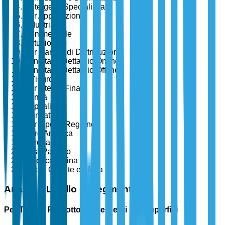
Detergenti Specializzati
Per Applicazione
Industriale
Commerciale
Istituzionale
Per Canale di Distribuzione
Vendita al Dettaglio Online
Vendita al Dettaglio Offline
All'ingrosso
Per Utente Finale
Sanità
Ospitalità
Manifattura
Per Tipo di Regione
Nord America
Europa
Asia Pacifico
America Latina
Medio Oriente e Africa
Analisi a Livello di Segmento
Per Tipo di Prodotto - Detergenti per Superfici