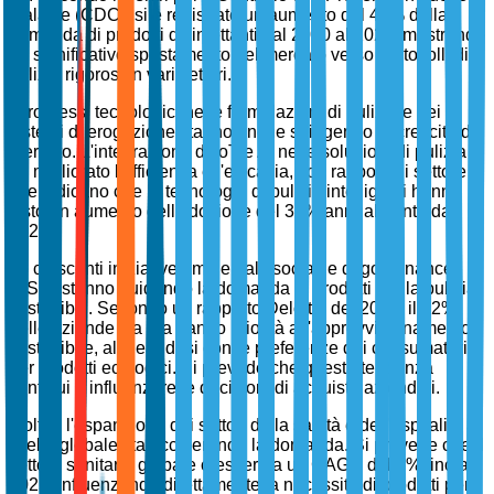
Malattie (CDC), si è registrato un aumento del 45% della
domanda di prodotti disinfettanti dal 2020 al 2022, mostrando
un significativo spostamento del mercato verso protocolli di
pulizia rigorosi in vari settori.
I progressi tecnologici nelle formulazioni di pulizia e nei
sistemi di erogazione stanno anche spingendo la crescita del
mercato. L'integrazione di IoT e AI nelle soluzioni di pulizia
ha migliorato l'efficienza e l'efficacia, con rapporti di settore
che indicano che le tecnologie di pulizia intelligenti hanno
visto un aumento dell'adozione del 30% annualmente dal
2021.
Le crescenti iniziative ambientali, sociali e di governance
(ESG) stanno guidando la domanda di prodotti per la pulizia
sostenibili. Secondo un rapporto Deloitte del 2023, il 62%
delle aziende sta ora dando priorità all'approvvigionamento
sostenibile, allineandosi con le preferenze dei consumatori
per prodotti ecologici. Si prevede che questa tendenza
continui a influenzare le decisioni di acquisto aziendali.
Inoltre, l'espansione dei settori della sanità e dell'ospitalità a
livello globale sta accelerando la domanda. Si prevede che il
settore sanitario globale crescerà a un CAGR del 5% fino al
2025, influenzando direttamente la necessità di prodotti per