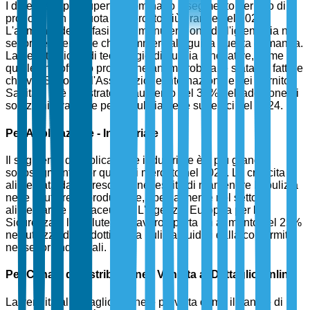
I detergenti per superfici dominano il segmento per tipo di
prodotto con la quota di mercato più grande nel 2025.
L'aumento dell'enfasi sulla manutenzione dell'igiene sia nei
settori residenziale che commerciale guida questa domanda.
La penetrazione di tecnologie di pulizia innovative, come
quelle che offrono protezione antimicrobica, è stata un fattore
chiave. Secondo l'Associazione Internazionale dei Fornitori
Sanitari, si è registrato un aumento del 30% nell'adozione di
soluzioni avanzate per la pulizia delle superfici nel 2024.
Per Applicazione - Industriale
Il segmento di applicazione industriale è il più grande
sottosegmento per quota di mercato nel 2025. La crescita è
alimentata dalla crescente necessità di mantenere la pulizia
nelle strutture di produzione, specialmente nel settore
alimentare e farmaceutico. L'Agenzia Europea per la
Sicurezza e la Salute sul Lavoro riporta un aumento del 25%
nell'utilizzo di prodotti per la pulizia guidati dalla conformità
nei settori industriali.
Per Canale di Distribuzione - Vendita al Dettaglio Online
La vendita al dettaglio online è prevista come il canale di