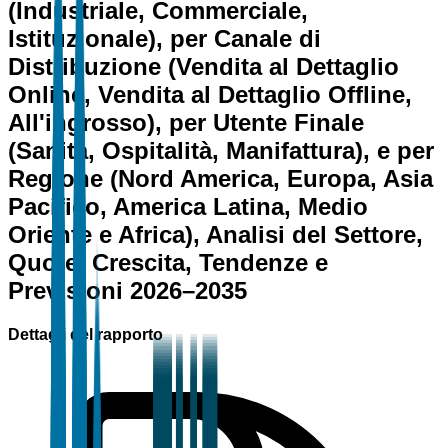
(Industriale, Commerciale,
Istituzionale), per Canale di
Distribuzione (Vendita al Dettaglio
Online, Vendita al Dettaglio Offline,
All'ingrosso), per Utente Finale
(Sanità, Ospitalità, Manifattura), e per
Regione (Nord America, Europa, Asia
Pacifico, America Latina, Medio
Oriente e Africa), Analisi del Settore,
Quote, Crescita, Tendenze e
Previsioni 2026–2035
Dettagli del rapporto