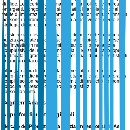
di sfide. Le incertezze normative, in particolare nei mercati
emergenti, pongono rischi significativi. I cambiamenti nelle
tariffe di importazione-esportazione e la conformità normativa
possono interrompere le catene di approvvigionamento e le
strategie di ingresso nel mercato.
I costi iniziali elevati associati all'adozione di tecnologie di
pulizia avanzate possono scoraggiare le piccole imprese
dall'investire in nuovi sistemi, limitando la penetrazione
complessiva del mercato. Inoltre, la carenza di manodopera
qualificata in grado di operare macchinari di pulizia sofisticati
rimane un ostacolo persistente.
Infine, la natura frammentata del mercato, con numerose
piccole e medie imprese in competizione, crea un panorama
complesso con requisiti di conformità diversi, che possono
soffocare la crescita del mercato e gli sforzi di
consolidamento.
Segment Analysis
Approfondimenti Regionali
Mercato dei Prodotti per la Pulizia Professionale in Asia-