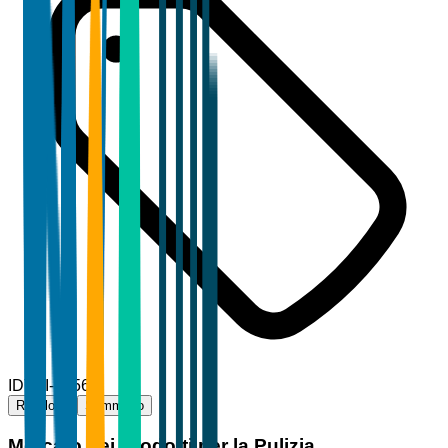
ID
TBI-71566
Riepilogo
Sommario
Mercato dei Prodotti per la Pulizia