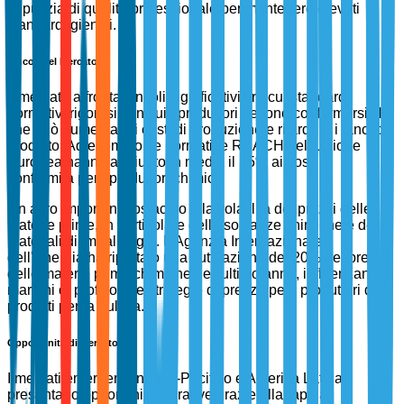
la pulizia di qualità professionale per mantenere elevati
standard igienici.
Vincoli del Mercato
Il mercato affronta vincoli significativi, tra cui standard
normativi rigorosi con cui i produttori devono conformarsi, il
che può aumentare i costi di produzione e ritardare i lanci di
prodotto. Ad esempio, le normative REACH dell'Unione
Europea hanno aggiunto in media il 15% ai costi di
conformità per i produttori chimici.
Un altro importante ostacolo è la volatilità dei prezzi delle
materie prime, in particolare delle sostanze chimiche e dei
materiali di imballaggio. L'Agenzia Internazionale
dell'Energia ha riportato una fluttuazione del 20% nei prezzi
delle materie prime chimiche nell'ultimo anno, influenzando i
margini di profitto e le strategie di prezzo per i produttori di
prodotti per la pulizia.
Opportunità di Mercato
I mercati emergenti in Asia-Pacifico e America Latina
presentano opportunità lucrative grazie alla rapida