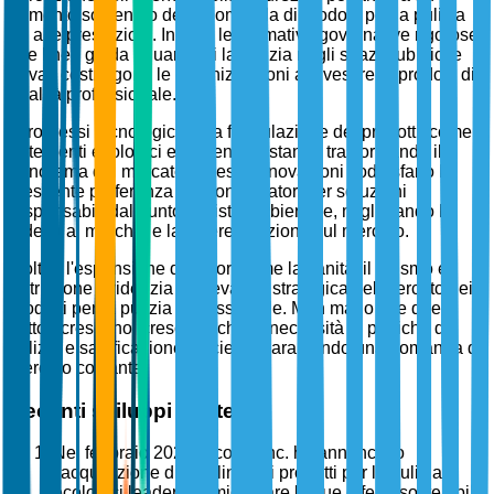
aumento sostenuto della domanda di prodotti per la pulizia
ad alte prestazioni. Inoltre, le normative governative rigorose
e le linee guida riguardanti la pulizia negli spazi pubblici e
privati costringono le organizzazioni a investire in prodotti di
qualità professionale.
I progressi tecnologici nella formulazione dei prodotti, come i
detergenti ecologici e sostenibili, stanno trasformando il
panorama del mercato. Queste innovazioni soddisfano la
crescente preferenza dei consumatori per soluzioni
responsabili dal punto di vista ambientale, migliorando la
fedeltà al marchio e la differenziazione sul mercato.
Inoltre, l'espansione di settori come la sanità, il turismo e
l'istruzione evidenzia la rilevanza strategica del mercato dei
prodotti per la pulizia professionale. Man mano che questi
settori crescono, cresce anche la necessità di pratiche di
pulizia e sanificazione efficienti, garantendo una domanda di
mercato costante.
Recenti sviluppi strategici
Nel febbraio 2025, Ecolab Inc. ha annunciato
l'acquisizione di una linea di prodotti per la pulizia
ecologici leader per migliorare le sue offerte sostenibili.