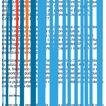
urbanizzazione e industrializzazione. Si prevede che queste
regioni contribuiranno in modo significativo all'espansione
del mercato, con il mercato dei prodotti per la pulizia
professionale dell'Asia-Pacifico previsto crescere a un
CAGR del 6,5% fino al 2027.
La convergenza delle tecnologie di pulizia con altri settori,
come l'AI nella robotica per soluzioni di pulizia
automatizzate, rappresenta una sostanziale frontiera di
crescita. Gli investimenti di capitale di rischio nelle startup di
tecnologia per la pulizia sono aumentati del 40% negli ultimi
due anni, indicando una forte fiducia degli investitori e un
potenziale di innovazione.
Le iniziative governative che promuovono l'igiene pubblica e
la pulizia, come il programma Swachh Bharat Abhiyan in
India, forniscono un sostanziale finanziamento pubblico e
supporto che può catalizzare la crescita del mercato. Questi
programmi stanno favorendo l'adozione crescente di prodotti
per la pulizia professionale negli spazi pubblici, espandendo
così la portata del mercato.
Sfide del Mercato
Il mercato dei prodotti per la pulizia professionale non è privo