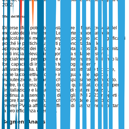
2022.
Sfide del Mercato
Diverse sfide potrebbero ostacolare la futura crescita del
mercato degli inverter PV. Le incertezze normative, in
particolare nei mercati emergenti, pongono rischi significativi
poiché le politiche fluttuanti possono ritardare le
approvazioni dei progetti e aumentare i costi di conformità. I
costi iniziali elevati rimangono una sfida persistente,
specialmente per le piccole e medie imprese, limitando la
loro capacità di investire in tecnologie inverter
all'avanguardia. Le limitazioni infrastrutturali e tecniche,
come la connettività di rete inadeguata e le capacità di
manutenzione, limitano anche l'espansione del mercato.
Inoltre, la carenza di manodopera qualificata, cruciale per
l'installazione e la manutenzione di sistemi avanzati,
continua a essere un collo di bottiglia. Nel 2023, rapporti del
settore hanno evidenziato che il 60% delle aziende di
inverter PV ha affrontato difficoltà di assunzione, impattando
la loro efficienza operativa.
Segment Analysis