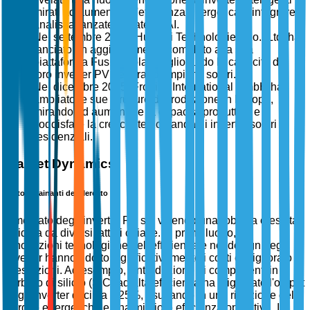
mirati ad aumentare l'efficienza energetica e integrare
analisi avanzate basate su AI.
Nel settembre 2025, Huawei Technologies Co., Ltd. ha
lanciato un aggiornamento completo alla sua
piattaforma FusionSolar, migliorando le capacità dei
loro inverter PV per grandi impianti solari.
Nel dicembre 2025, Fronius International GmbH ha
ampliato le sue strutture di produzione in Europa,
mirando ad aumentare la capacità produttiva e
soddisfare la crescente domanda di inverter solari
residenziali.
Market Dynamics
Fattori Trainanti del Mercato
Il mercato degli inverter PV sta vivendo una robusta crescita
guidata da diversi fattori chiave. In primo luogo, le
innovazioni tecnologiche nell'efficienza e nel design degli
inverter hanno ridotto significativamente i costi e migliorato le
prestazioni. Ad esempio, l'introduzione di componenti in
carburo di silicio (SiC) ad alta efficienza ha migliorato l'output
degli inverter di circa il 25%, risultando in una riduzione delle
perdite energetiche e una migliore efficienza operativa. In