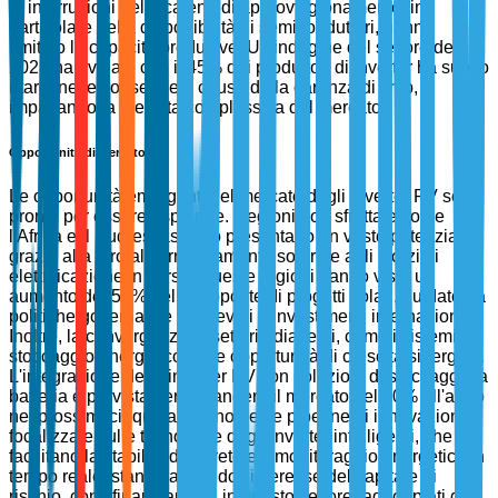
le interruzioni della catena di approvvigionamento, in
particolare nella disponibilità di semiconduttori, hanno
limitato le capacità produttive. Un'indagine del settore del
2023 ha rivelato che il 45% dei produttori di inverter ha subito
ritardi nelle consegne a causa della carenza di chip,
impattando la crescita complessiva del mercato.
Opportunità di Mercato
Le opportunità emergenti nel mercato degli inverter PV sono
pronte per essere esplorate. Regioni non sfruttate come
l'Africa e il Sud-est asiatico presentano un vasto potenziale
grazie alla loro alta irraggiamento solare e agli sforzi di
elettrificazione in corso. Queste regioni hanno visto un
aumento del 50% nelle proposte di progetti solari, guidato da
politiche governative favorevoli e investimenti internazionali.
Inoltre, la convergenza di settori adiacenti, come i sistemi di
stoccaggio energetico, offre opportunità di crescita sinergica.
L'integrazione degli inverter PV con soluzioni di stoccaggio a
batteria è prevista per espandere il mercato del 20% all'anno
nei prossimi cinque anni. Inoltre, le pipeline di innovazione
focalizzate sulle tecnologie degli inverter intelligenti, che
facilitano la stabilità della rete e il monitoraggio energetico in
tempo reale, stanno attirando l'interesse del capitale di
rischio, con i finanziamenti in questo settore raddoppiati dal