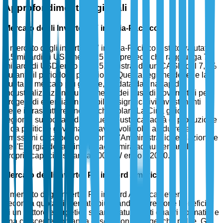
Approfondimenti Regionali
Mercato degli Inverter PV in Asia-Pacifico
Il mercato degli inverter PV in Asia-Pacifico è stato valutato
3,5 miliardi di USD nel 2025 e si prevede che raggiunga 7,2
miliardi di USD entro il 2035, registrando un CAGR del 7,8%
durante il periodo di previsione. Questa regione detiene la
quota di mercato più grande, guidata da una rapida
industrializzazione, un aumento dei sussidi governativi per i
progetti di energia rinnovabile e significativi investimenti
nelle infrastrutture energetiche solari. La Cina guida la
regione, supportata dalle sue robuste capacità di produzione
e da politiche governative favorevoli volte a ridurre le
emissioni di carbonio. Secondo l'Amministrazione Nazionale
dell'Energia della Cina, il paese mira ad aumentare la
propria capacità solare a 400 GW entro il 2030.
Mercato degli Inverter PV in Nord America
Il mercato degli inverter PV in Nord America detiene la
seconda quota di mercato più grande. La regione beneficia
di un settore energetico solare maturo, forti quadri normativi e
una crescente domanda di soluzioni energetiche pulite. Gli