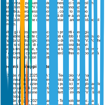
all'urgenza di passare a sistemi energetici sostenibili, ha
posto gli inverter PV in prima linea nell'innovazione
energetica. I progressi tecnologici, come lo sviluppo di
inverter intelligenti con connettività di rete avanzata e
capacità di gestione dell'energia, stanno anche guidando il
mercato.
Inoltre, gli investimenti crescenti in progetti di energia
rinnovabile da parte di settori privati e pubblici sottolineano
l'importanza strategica del mercato degli inverter PV. Poiché
i paesi si sforzano di raggiungere ambiziosi obiettivi di
energia rinnovabile, si prevede che la domanda di inverter
PV efficienti e convenienti aumenterà, offrendo opportunità
lucrative per gli attori del settore.
Recenti sviluppi strategici
Nel marzo 2025, SMA Solar Technology AG ha
annunciato una partnership strategica con una
importante azienda di servizi pubblici per migliorare le
soluzioni di connettività della rete, concentrandosi
sull'espansione delle loro offerte di inverter PV a livello
globale.
Nel giugno 2025, SolarEdge Technologies Inc. ha
svelato una nuova generazione di inverter intelligenti