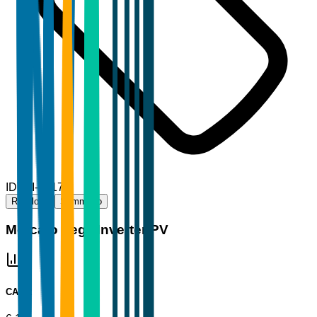
ID
TBI-86179
Riepilogo
Sommario
Mercato degli Inverter PV
CAGR