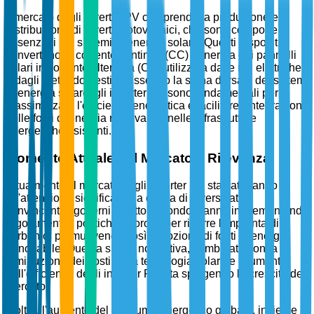
Il mercato degli inverter PV comprende la produzione e
distribuzione di inverter fotovoltaici, che sono componenti
essenziali nei sistemi di energia solare. Questi dispositivi
convertono la corrente continua (CC) generata dai pannelli
solari in corrente alternata (CA) utilizzata dalle reti elettriche
e dagli elettrodomestici. Essendo la spina dorsale dei sistemi
di energia solare, gli inverter PV sono fondamentali per
massimizzare l'efficienza energetica e facilitare l'integrazione
delle fonti di energia rinnovabile nelle infrastrutture
energetiche esistenti.
Momento Attuale del Mercato e Rilevanza
Attualmente, il mercato degli inverter PV sta catturando
un'attenzione significativa a causa di diversi fattori
convincenti. I governi di tutto il mondo stanno implementando
regolamenti e politiche rigorose per ridurre l'impronta di
carbonio, promuovendo così l'adozione di fonti di energia
rinnovabile. Questa spinta normativa, combinata con la
diminuzione dei costi della tecnologia solare e l'aumento
dell'efficienza degli inverter PV, sta spingendo la crescita del
mercato.
Inoltre, l'aumento del consumo energetico globale, insieme