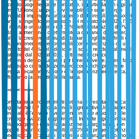
secondo luogo, le spinte normative, in particolare in regioni
come l'Unione Europea, dove le politiche sulle energie
rinnovabili impongono un aumento delle installazioni solari,
stanno spingendo l'espansione del mercato. Nel 2023, l'UE
ha riportato un aumento del 15% delle installazioni di PV
solare, aumentando direttamente la domanda di inverter.
Inoltre, la crescente domanda da parte degli utenti finali di
soluzioni energetiche sostenibili, come evidenziato da un
aumento del 40% nell'adozione di solare residenziale negli
Stati Uniti dal 2022 al 2023, sottolinea la crescente
preferenza dei consumatori per l'energia verde. Questi fattori
si allineano con tendenze macroeconomiche più ampie
verso la decarbonizzazione e l'indipendenza energetica,
rafforzando la loro attuale rilevanza.
Vincoli del Mercato
Nonostante la promettente traiettoria di crescita, il mercato
degli inverter PV affronta vincoli significativi. Una barriera
principale è l'elevato investimento iniziale associato alle
tecnologie avanzate degli inverter. In molte regioni in via di
sviluppo, questo ostacola l'adozione su larga scala, con
rapporti che indicano che oltre il 30% dei progetti potenziali
sono bloccati a causa di limitazioni di finanziamento. Inoltre,