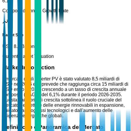
6.1%
Compound Annual Growth Rate
Market Size
USD 8.5 Billion
Current Market Valuation
Market Introduction
Il mercato degli inverter PV è stato valutato 8,5 miliardi di
USD nel 2025 e si prevede che raggiunga circa 15 miliardi di
USD entro il 2035, crescendo a un tasso di crescita annuale
composto (CAGR) del 6,1% durante il periodo 2026-2035.
Questa traiettoria di crescita sottolinea il ruolo cruciale del
mercato nel settore delle energie rinnovabili in espansione,
guidato dai progressi tecnologici e dall'aumento delle
esigenze energetiche globali.
Definizione e Panoramica del Mercato