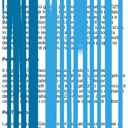
Il sub-segmento più grande per quota di mercato nel 2025 è
rappresentato dagli Inverter Centrali. La crescita è guidata
dalla loro idoneità per installazioni solari su larga scala e
dall'efficienza migliorata nella conversione dell'energia
solare. L'adozione crescente di progetti solari su larga scala,
in particolare nelle regioni in via di sviluppo, supporta la
domanda crescente di inverter centrali. Secondo i rapporti
del settore, si prevede che il dispiegamento in progetti su
larga scala aumenti del 20% annualmente.
Per Applicazione
Il segmento Commerciale guida la quota di mercato,
alimentato dalla crescente necessità di soluzioni energetiche
sostenibili negli stabilimenti commerciali. L'adozione
crescente di pannelli solari sui tetti negli edifici commerciali è
un significativo fattore di crescita, con un aumento segnalato
del 35% nelle installazioni nel 2024 mentre le aziende
cercano di ridurre i costi energetici e le impronte di carbonio.
Per Tecnologia
La tecnologia On-Grid domina il mercato, principalmente a