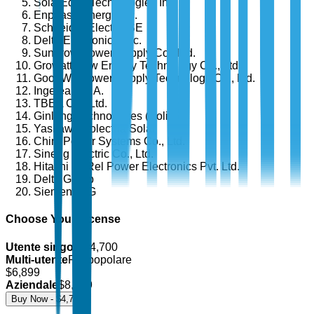
SolarEdge Technologies Inc.
Enphase Energy Inc.
Schneider Electric SE
Delta Electronics, Inc.
Sungrow Power Supply Co., Ltd.
Growatt New Energy Technology Co., Ltd.
GoodWe Power Supply Technology Co., Ltd.
Ingeteam S.A.
TBEA Co., Ltd.
Ginlong Technologies (Solis)
Yaskawa Solectria Solar
Chint Power Systems Co., Ltd.
Sineng Electric Co., Ltd.
Hitachi Hi-Rel Power Electronics Pvt. Ltd.
Delta Group
Siemens AG
Choose Your License
Utente singolo
$
4,700
Multi-utente
Più popolare
$
6,899
Aziendale
$
8,499
Buy Now - $
4,700