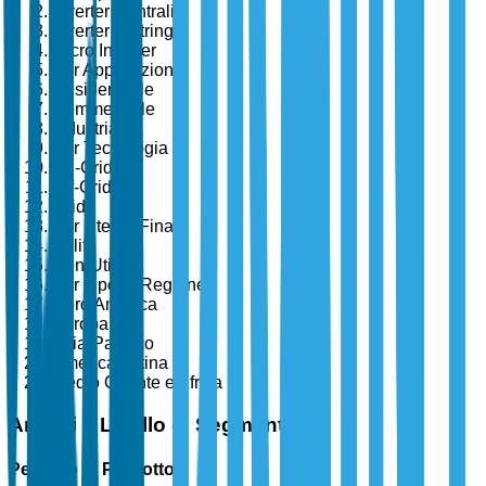
Inverter Centrali
Inverter a Stringa
Micro Inverter
Per Applicazione
Residenziale
Commerciale
Industriale
Per Tecnologia
On-Grid
Off-Grid
Ibrido
Per Utente Finale
Utility
Non-Utility
Per Tipo di Regione
Nord America
Europa
Asia-Pacifico
America Latina
Medio Oriente e Africa
Analisi a Livello di Segmento
Per Tipo di Prodotto