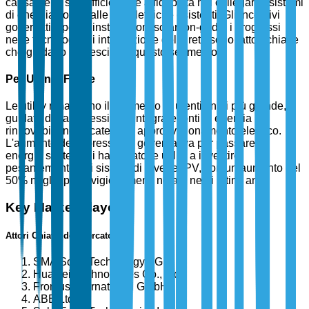
causa della sua efficienza e affidabilità nel collegare i sistemi
di energia solare alle reti elettriche esistenti. Gli incentivi
governativi per le installazioni solari on-grid e i progressi
nelle tecnologie di integrazione della rete sono fattori chiave
che guidano la crescita di questo segmento.
Per Utente Finale
Le utility rimangono il segmento di utenti finali più grande,
guidato dalla necessità di integrare fonti di energia
rinnovabile nella catena di approvvigionamento elettrico.
L'aumento della pressione governativa per passare a
energie sostenibili ha portato le utility a investire
pesantemente nei sistemi di inverter PV, con un aumento del
50% negli approvvigionamenti notato negli ultimi anni.
Key Market Players
Attori Chiave del Mercato
SMA Solar Technology AG
Huawei Technologies Co., Ltd.
Fronius International GmbH
ABB Ltd.