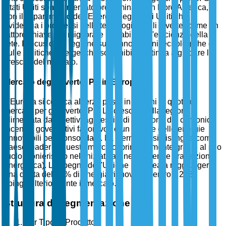
Stati Uniti sono il mercato predominante in Nord America,
con il Dipartimento dell'Energia degli Stati Uniti che
evidenzia i progressi nella tecnologia degli inverter come un
fattore chiave per migliorare la stabilità e l'efficienza della
rete. Il focus della regione sulle innovazioni tecnologiche e
sulle politiche energetiche sostenibili continua a guidare la
crescita del mercato.
Mercato degli Inverter PV in Europa
L'Europa si colloca al terzo posto in termini di quota di
mercato per gli inverter PV. La crescita della regione è
alimentata da obiettivi aggressivi di riduzione del carbonio,
incentivi governativi favorevoli e un settore delle energie
rinnovabili ben consolidato. La Germania si distingue come
paese leader in questo mercato, principalmente grazie al suo
ruolo pionieristico nell'iniziativa Energiewende (transizione
energetica). L'impegno dell'Unione Europea a raggiungere
una quota del 32% di energia rinnovabile entro il 2030
spinge ulteriormente il mercato.
Struttura di Segmentazione
Per Tipo di Prodotto