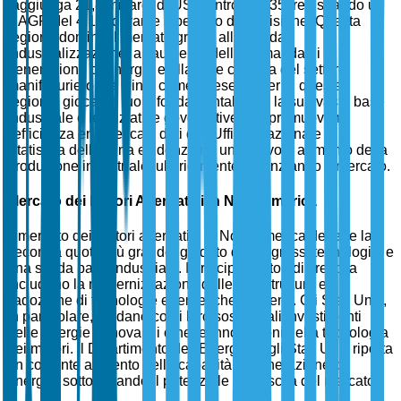
raggiunga 21,8 miliardi di USD entro il 2035, registrando un
CAGR del 4,1% durante il periodo di previsione. Questa
regione domina il mercato grazie alla rapida
industrializzazione, all'aumento della domanda di
generazione di energia e alla forte crescita del settore
manifatturiero. La Cina, come paese leader in questa
regione, gioca un ruolo fondamentale con la sua vasta base
industriale e le iniziative governative che promuovono
l'efficienza energetica. I dati dell'Ufficio Nazionale di
Statistica della Cina evidenziano un notevole aumento della
produzione industriale, ulteriormente potenziando il mercato.
Mercato dei Motori Alternativi in Nord America
Il mercato dei motori alternativi in Nord America detiene la
seconda quota più grande, guidato da progressi tecnologici e
una solida base industriale. I principali fattori di crescita
includono la modernizzazione delle infrastrutture e
l'adozione di tecnologie energetiche efficienti. Gli Stati Uniti,
in particolare, guidano con i loro sostanziali investimenti
nelle energie rinnovabili e nelle innovazioni nella tecnologia
dei motori. Il Dipartimento dell'Energia degli Stati Uniti riporta
un costante aumento della capacità di generazione di
energia, sottolineando il potenziale di crescita del mercato.