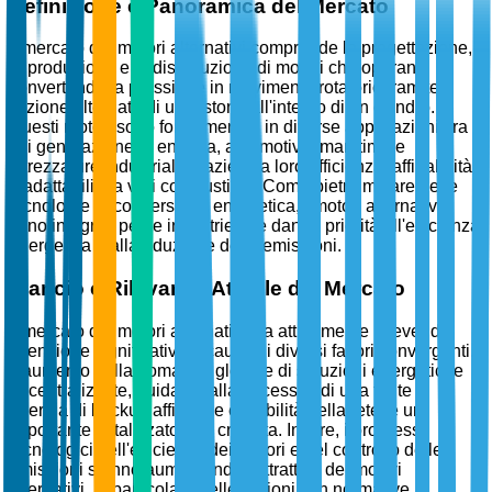
Definizione e Panoramica del Mercato
Il mercato dei motori alternativi comprende la progettazione,
la produzione e la distribuzione di motori che operano
convertendo la pressione in movimento rotatorio tramite
l'azione alternata di un pistone all'interno di un cilindro.
Questi motori sono fondamentali in diverse applicazioni, tra
cui generazione di energia, automotive, marittimo e
attrezzature industriali, grazie alla loro efficienza, affidabilità
e adattabilità a vari combustibili. Come pietra miliare delle
tecnologie di conversione energetica, i motori alternativi
sono integrali per le industrie che danno priorità all'efficienza
energetica e alla riduzione delle emissioni.
Slancio e Rilevanza Attuale del Mercato
Il mercato dei motori alternativi sta attualmente ricevendo
attenzione significativa a causa di diversi fattori convergenti.
L'aumento della domanda globale di soluzioni energetiche
decentralizzate, guidato dalla necessità di una fonte di
energia di backup affidabile e stabilità della rete, è un
importante catalizzatore di crescita. Inoltre, i progressi
tecnologici nell'efficienza dei motori e nel controllo delle
emissioni stanno aumentando l'attrattiva dei motori
alternativi, in particolare nelle regioni con normative