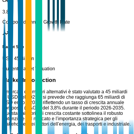
CAGR
3.8%
Compound Annual Growth Rate
Market Size
USD 45 Billion
Current Market Valuation
Market Introduction
Il mercato dei motori alternativi è stato valutato a 45 miliardi
di USD nel 2025 e si prevede che raggiunga 65 miliardi di
USD entro il 2035, riflettendo un tasso di crescita annuale
composto (CAGR) del 3,8% durante il periodo 2026-2035.
Questa traiettoria di crescita costante sottolinea il robusto
potenziale del mercato e l'importanza strategica per gli
stakeholder nei settori dell'energia, dei trasporti e industriale.