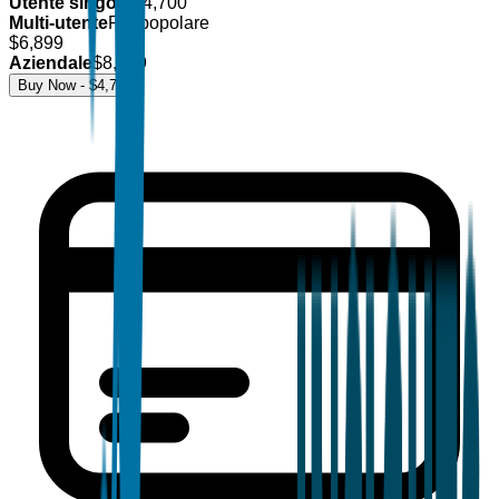
Utente singolo
$
4,700
Multi-utente
Più popolare
$
6,899
Aziendale
$
8,499
Buy Now - $
4,700