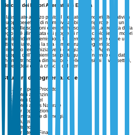
Mercato dei Motori Alternativi in Europa
Classificato al terzo posto, il mercato dei motori alternativi in
Europa beneficia di normative ambientali rigorose e di un
focus sulle soluzioni energetiche sostenibili. La crescita della
regione è alimentata dai progressi nelle tecnologie dei motori
mirati a ridurre le emissioni. La Germania emerge come un
attore chiave, con la sua competenza ingegneristica e
l'impegno verso iniziative di energia verde. L'Agenzia
Europea dell'Ambiente supporta queste tendenze con dati
che mostrano una diminuzione delle emissioni in vari settori,
allineandosi con la crescita del mercato.
Struttura di Segmentazione
Per Tipo di Prodotto
Motori a Benzina
Motori Diesel
Motori a Gas Naturale
Per Applicazione
Generazione di Energia
Industriale
Automotive
Per Utente Finale