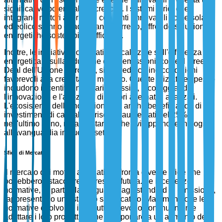
significativo potenziale di crescita. I sistemi ibridi che
integrano motori alternativi con fonti rinnovabili come solare
ed eolico stanno guadagnando terreno, offrendo soluzioni
energetiche sostenibili e affidabili.
Inoltre, le iniziative governative focalizzate sull'efficienza
energetica e sulla riduzione delle emissioni, come il Green
Deal dell'Unione Europea, si prevede creino condizioni
favorevoli alla crescita del mercato. Queste iniziative spesso
includono incentivi finanziari e sussidi, incoraggiando
l'innovazione e l'adozione di motori alternativi avanzati.
L'ecosistema dell'innovazione sta anche beneficiando di
investimenti di capitale di rischio, aumentati del 25%
nell'ultimo anno, mirati a startup che sviluppano tecnologie
all'avanguardia in questo settore.
Sfide di Mercato
Il mercato dei motori alternativi affronta diverse sfide che
potrebbero ostacolare la crescita futura. Le incertezze
normative, in particolare riguardo agli standard di emissione,
rappresentano un ostacolo significativo. Man mano che le
normative evolvono, i produttori devono continuamente
adattare i loro prodotti, il che può portare a un aumento dei