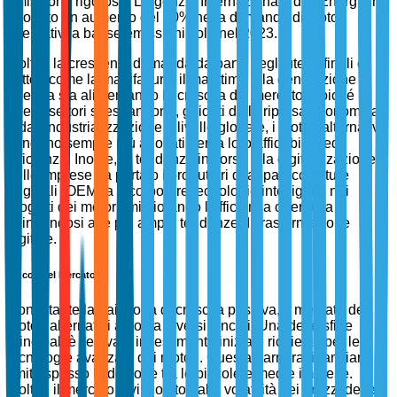
emissione rigorose. L'Agenzia Internazionale dell'Energia ha
riportato un aumento del 20% nella domanda di motori
alternativi a basse emissioni solo nel 2023.
Inoltre, la crescente domanda da parte degli utenti finali di
settori come la manifattura, il marittimo e la generazione di
energia sta alimentando la crescita del mercato. Poiché
questi settori si espandono, guidati dalla ripresa economica
e dall'industrializzazione a livello globale, i motori alternativi
vengono sempre più adottati per la loro affidabilità ed
efficienza. Inoltre, la tendenza in corso alla digitalizzazione
delle imprese ha portato i produttori di apparecchiature
originali (OEM) a incorporare tecnologie intelligenti nei
progetti dei motori, migliorando l'efficienza operativa e
allineandosi alle più ampie tendenze di trasformazione
digitale.
Vincoli del Mercato
Nonostante la traiettoria di crescita positiva, il mercato dei
motori alternativi affronta diversi vincoli. Una delle sfide
principali è l'elevato investimento iniziale richiesto per le
tecnologie avanzate dei motori. Questa barriera finanziaria
limita spesso l'adozione tra le piccole e medie imprese.
Inoltre, il mercato è vincolato dalla volatilità dei prezzi delle