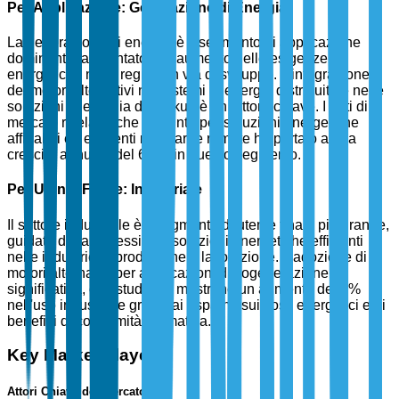
Per Applicazione: Generazione di Energia
La generazione di energia è il segmento di applicazione
dominante, alimentato dall'aumento delle esigenze
energetiche nelle regioni in via di sviluppo. L'integrazione
dei motori alternativi nei sistemi di energia distribuita e nelle
soluzioni di energia di backup è un fattore chiave. I dati di
mercato rivelano che la spinta per soluzioni energetiche
affidabili ed efficienti nelle aree remote ha portato a una
crescita annuale del 6,5% in questo segmento.
Per Utente Finale: Industriale
Il settore industriale è il segmento di utente finale più grande,
guidato dalla necessità di soluzioni energetiche efficienti
nelle industrie di produzione e lavorazione. L'adozione di
motori alternativi per applicazioni di cogenerazione è
significativa, con studi che mostrano un aumento del 7%
nell'uso industriale grazie ai risparmi sui costi energetici e ai
benefici di conformità normativa.
Key Market Players
Attori Chiave del Mercato