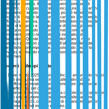
ambientali rigorose. Il passaggio verso combustibili
alternativi, tra cui gas naturale e biocarburanti, sta anche
espandendo l'ambito del mercato, poiché le industrie
cercano di mitigare le impronte di carbonio mantenendo
l'efficienza operativa. Inoltre, l'elettrificazione in corso dei
sistemi di trasporto e l'integrazione di tecnologie ibride
stanno posizionando i motori alternativi come un
componente critico nelle soluzioni innovative di
trasmissione. Queste tendenze sottolineano il ruolo
strategico dei motori alternativi nell'affrontare le sfide
energetiche contemporanee, consolidando così la loro
rilevanza e attirando un interesse sostenuto per gli
investimenti.
Recenti sviluppi strategici
Nel marzo 2025, Caterpillar Inc. ha annunciato il lancio
di una nuova serie di motori alternativi ad alta
efficienza mirati a ridurre le emissioni e migliorare
l'efficienza del carburante.
General Electric Company ha completato l'acquisizione
di un produttore europeo di motori alternativi nel
maggio 2025, con l'obiettivo di espandere la propria
presenza nel mercato europeo.