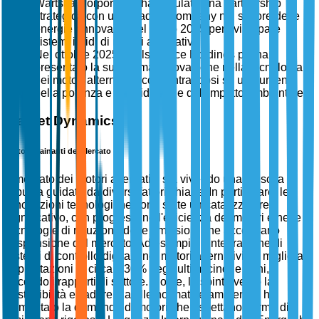
Wärtsilä Corporation ha stipulato una partnership
strategica con una leading company nel settore delle
energie rinnovabili nel luglio 2025 per sviluppare
sistemi ibridi di motori alternativi.
Nel ottobre 2025, Rolls-Royce Holdings plc ha
presentato la sua ultima innovazione nella tecnologia
dei motori alternativi, concentrandosi su un aumento
della potenza e una riduzione dell'impatto ambientale.
Market Dynamics
Fattori Trainanti del Mercato
Il mercato dei motori alternativi sta vivendo una crescita
robusta guidata da diversi fattori chiave. In particolare, le
innovazioni tecnologiche sono state un catalizzatore
significativo, con progressi nell'efficienza dei motori e nelle
tecnologie di riduzione delle emissioni che accelerano
l'espansione del mercato. Ad esempio, l'integrazione di
sistemi di controllo digitale nei motori alternativi ha migliorato
le prestazioni di circa il 30% negli ultimi cinque anni,
secondo i rapporti di settore. Inoltre, la spinta verso la
sostenibilità e l'aderenza alle normative ambientali ha
aumentato la domanda di motori che rispettano norme di