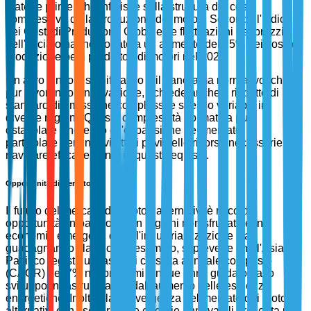
materie prime, che influisce sulla struttura dei costi
complessiva della produzione dei motori. Secondo l'Indice
dei Costi di Produzione Globale, le fluttuazioni dei prezzi
dell'acciaio hanno portato a un aumento del 15% dei costi di
produzione per i produttori di motori nel 2022.
Un altro vincolo significativo è il panorama normativo, che,
pur favorendo l'innovazione, richiede anche il rispetto di
standard di emissione complessi e spesso variabili in
diverse regioni. Questa complessità normativa può
ostacolare l'ingresso e l'espansione nel mercato, in
particolare per i nuovi attori privi delle risorse necessarie per
navigare efficacemente in questi requisiti.
Opportunità di Mercato
Il futuro del mercato dei motori alternativi è ricco di
opportunità, in particolare in regioni non sfruttate e in
economie emergenti dove l'industrializzazione sta
guadagnando slancio. Ad esempio, si prevede che l'Asia-
Pacifico registri un tasso di crescita annuale composto
(CAGR) del 7% nei prossimi cinque anni, guidato dallo
sviluppo infrastrutturale e dall'aumento delle esigenze
energetiche. Inoltre, la convergenza del mercato dei motori
alternativi con i settori delle energie rinnovabili presenta un