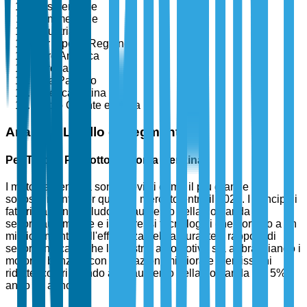
Residenziale
Commerciale
Industriale
Per Tipo di Regione
Nord America
Europa
Asia Pacifico
America Latina
Medio Oriente e Africa
Analisi a Livello di Segmento
Per Tipo di Prodotto: Motori a Benzina
I motori a benzina sono previsti come il più grande
sottosegmento per quota di mercato entro il 2025. I principali
fattori trainanti includono l'aumento della domanda nel
settore automotive e i progressi tecnologici che portano a un
miglioramento dell'efficienza del carburante. I rapporti di
settore indicano che l'industria automotive sta abbracciando i
motori a benzina con prestazioni migliorate e emissioni
ridotte, contribuendo a un aumento della domanda del 5%
anno su anno.