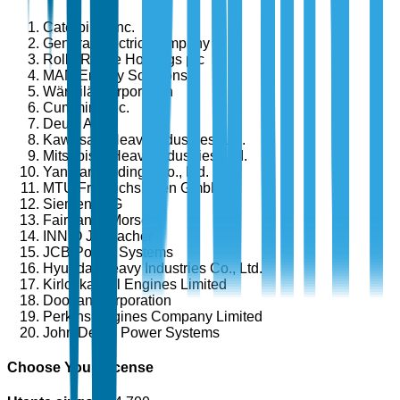
Caterpillar Inc.
General Electric Company
Rolls-Royce Holdings plc
MAN Energy Solutions
Wärtsilä Corporation
Cummins Inc.
Deutz AG
Kawasaki Heavy Industries, Ltd.
Mitsubishi Heavy Industries, Ltd.
Yanmar Holdings Co., Ltd.
MTU Friedrichshafen GmbH
Siemens AG
Fairbanks Morse
INNIO Jenbacher
JCB Power Systems
Hyundai Heavy Industries Co., Ltd.
Kirloskar Oil Engines Limited
Doosan Corporation
Perkins Engines Company Limited
John Deere Power Systems
Choose Your License