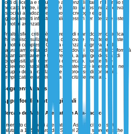
costi di ricerca e sviluppo e a potenziali ritardi nel lancio sul
mercato. Inoltre, il mercato è sfidato dai costi iniziali elevati
associati all'adozione di nuove tecnologie e agli
aggiornamenti infrastrutturali necessari per integrare sistemi
di motori avanzati.
Un'altra sfida critica è la carenza di manodopera qualificata,
che influisce sulla capacità di innovare e mantenere sistemi
di motori complessi. Questa carenza è aggravata dalla
natura frammentata del mercato, dove i requisiti di conformità
variano ampiamente tra le regioni, aggiungendo strati di
complessità alle operazioni di mercato. Queste sfide
richiedono una pianificazione strategica e investimenti nello
sviluppo della forza lavoro e nei processi di conformità
semplificati per sostenere la crescita del mercato.
Segment Analysis
Approfondimenti Regionali
Mercato dei Motori Alternativi in Asia-Pacifico
Il mercato dei motori alternativi in Asia-Pacifico è stato
valutato a 14,5 miliardi di USD nel 2025 e si prevede che