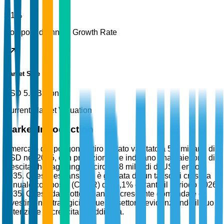
5.1%
Compound Annual Growth Rate
Market Size
USD 5.7 Billion
Current Market Valuation
Market Introduction
Il mercato dei poligoni di tiro è stato valutato a 5,7 miliardi di
USD nel 2025, con proiezioni che indicano una traiettoria di
crescita che raggiungerà circa 9,8 miliardi di USD entro il
2035. Questa espansione è guidata da un tasso di crescita
annuale composto (CAGR) del 5,1% durante il periodo 2026-
2035. Questi dati sottolineano la crescente domanda e gli
investimenti strategici in questo settore, evidenziando il suo
potenziale di crescita e redditività.