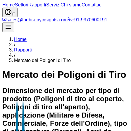
Home
Settori
Rapporti
Servizi
Chi siamo
Contattaci
IT
sales@thebrainyinsights.com
+91-9370600191
Home
/
Rapporti
/
Mercato dei Poligoni di Tiro
Mercato dei Poligoni di Tiro
Dimensione del mercato per tipo di
prodotto (Poligoni di tiro al coperto,
Poligoni di tiro all'aperto),
applicazione (Militare e Difesa,
Commerciale, Forze dell'Ordine), tipo