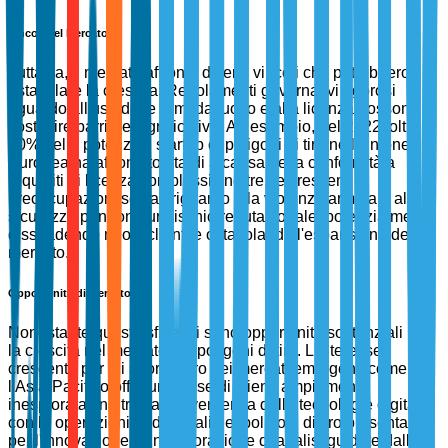
Vincoli del Mercato
Tuttavia, il mercato affronta diversi vincoli che potrebbero
ostacolare la crescita. Regolamenti governativi rigorosi
riguardo all'uso delle armi da fuoco e alla licenza possono
costituire barriere significative. Ad esempio, nel 2022, oltre il
30% delle potenziali startup di poligoni di tiro nell'Unione
Europea ha affrontato ritardi a causa della conformità a
requisiti di licenza complessi. Inoltre, le crescenti
preoccupazioni sociali riguardo alla violenza armata e alla
sicurezza pongono un rischio reputazionale, potenzialmente
dissuadendo nuovi clienti e ostacolando l'espansione del
mercato.
Opportunità di Mercato
Nonostante queste sfide, ci sono opportunità sostanziali per
la crescita nel mercato dei poligoni di tiro. L'interesse
crescente per gli sport di tiro nei mercati emergenti come
l'Asia-Pacifico offre una base di clienti ampiamente
inesplorata. Inoltre, la convergenza delle tecnologie digitali
con le operazioni tradizionali dei poligoni di tiro presenta vie
per l'innovazione. L'incorporazione di analisi guidate dall'IA