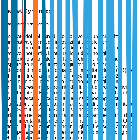
Market Dynamics
Fattori Trainanti del Mercato
Il mercato dei poligoni di tiro sta vivendo una crescita
significativa guidata da innovazioni tecnologiche,
cambiamenti nelle preferenze dei consumatori e venti
favorevoli normativi. L'integrazione di tecnologie di
simulazione avanzate è un fattore chiave, migliorando
l'esperienza e la sicurezza degli utenti. Ad esempio,
l'adozione di moduli di formazione in realtà virtuale (VR) nei
poligoni di tiro è aumentata del 45% all'anno dal 2020,
offrendo un ambiente sicuro e controllato per gli utenti.
Inoltre, la crescente popolarità degli sport di tiro ricreativi,
specialmente in Nord America e in Europa, ha ampliato la
base di mercato. Secondo la National Shooting Sports
Foundation, la partecipazione agli sport di tiro è aumentata
del 28% tra il 2021 e il 2023. Il supporto normativo, in
particolare nei paesi con una forte advocacy per i diritti delle
armi, alimenta ulteriormente l'espansione del mercato. Questi
fattori si allineano con le tendenze globali verso un aumento
della spesa per il tempo libero e l'integrazione tecnologica
nelle industrie rivolte ai consumatori.