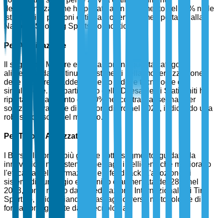
dell'urbanizzazione ha portato a un incremento del 35% nelle
istituzioni di poligoni di tiro al coperto, come riportato dalla
National Shooting Sports Foundation.
Per Applicazione
Il segmento Militare e Difesa domina questa categoria,
alimentato da continui investimenti nella modernizzazione
delle strutture di addestramento e delle tecnologie di
simulazione. Il Dipartimento della Difesa degli Stati Uniti ha
riportato un aumento del 20% nei contratti assegnati per
soluzioni avanzate di poligoni di tiro nel 2024, indicando una
robusta crescita del mercato.
Per Tipo di Attrezzatura
I Bersagli sono il più grande sotto-segmento, guidato da
innovazioni nei sistemi di bersagli intelligenti che migliorano
l'efficacia della formazione e il feedback. L'adozione di
sistemi di punteggio elettronico è aumentata del 28% nel
2023, come notato dalla Federazione Internazionale di Tiro
Sportivo, evidenziando il passaggio verso metodologie di
formazione guidate dalla tecnologia.