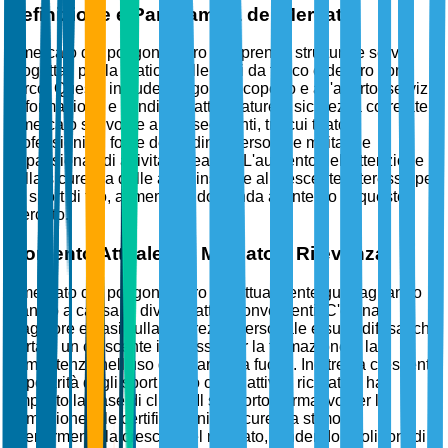
Definizione e Panoramica del Mercato
Il mercato dei poligoni di tiro comprende strutture e servizi
progettati per la pratica delle armi da fuoco e del tiro con
l'arco. Questo include poligoni al coperto e all'aperto, servizi
di formazione e vendita di attrezzature e sicurezza correlate.
Il mercato si rivolge a vari segmenti, tra cui tiratori
professionisti, forze dell'ordine, personale militare e
appassionati di attività ricreative. L'aumento dell'attenzione
sulla sicurezza delle armi, insieme al crescente interesse per
gli sport di tiro, alimenta la domanda all'interno di questo
mercato.
Momento Attuale del Mercato e Rilevanza
Il mercato dei poligoni di tiro sta attualmente guadagnando
slancio a causa di diversi fattori convergenti. C'è una
maggiore enfasi sulla sicurezza personale e sulla difesa, che
porta a un crescente interesse per la formazione e la
competenza nell'uso delle armi da fuoco. Inoltre, la crescente
popolarità degli sport di tiro come attività ricreativa ha
ampliato la base di clienti. Il supporto normativo per la
formazione e le certificazioni di sicurezza stimola
ulteriormente la crescita del mercato, rendendo i poligoni di