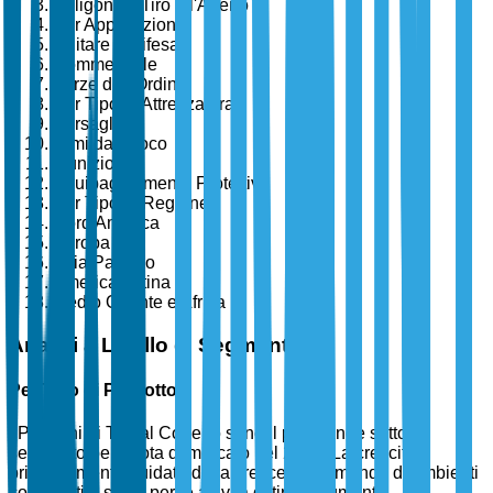
Poligoni di Tiro all'Aperto
Per Applicazione
Militare e Difesa
Commerciale
Forze dell'Ordine
Per Tipo di Attrezzatura
Bersagli
Armi da Fuoco
Munizioni
Equipaggiamento Protettivo
Per Tipo di Regione
Nord America
Europa
Asia Pacifico
America Latina
Medio Oriente e Africa
Analisi a Livello di Segmento
Per Tipo di Prodotto
I Poligoni di Tiro al Coperto sono il più grande sotto-
segmento per quota di mercato nel 2025. La crescita è
principalmente guidata dalla crescente domanda di ambienti
controllati e sicuri per le attività di tiro. L'aumento