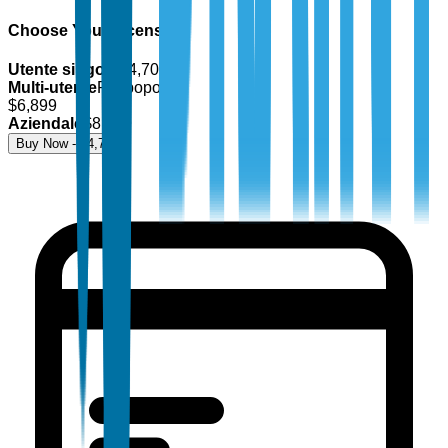
Choose Your License
Utente singolo
$
4,700
Multi-utente
Più popolare
$
6,899
Aziendale
$
8,499
Buy Now - $
4,700