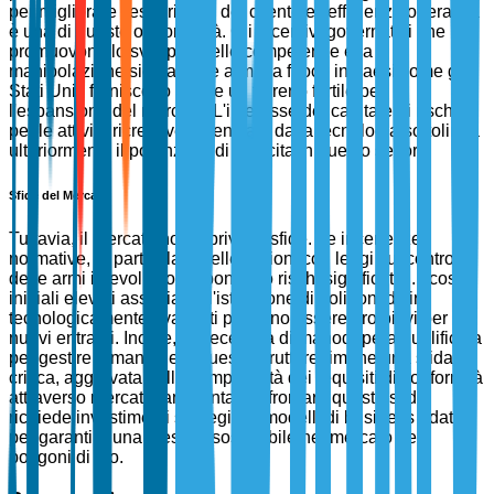
per migliorare l'esperienza del cliente e l'efficienza operativa
è una di queste opportunità. Gli incentivi governativi che
promuovono lo sviluppo delle competenze e la
manipolazione sicura delle armi da fuoco in paesi come gli
Stati Uniti forniscono anche un terreno fertile per
l'espansione del mercato. L'interesse del capitale di rischio
per le attività ricreative potenziate dalla tecnologia sottolinea
ulteriormente il potenziale di crescita in questo settore.
Sfide del Mercato
Tuttavia, il mercato non è privo di sfide. Le incertezze
normative, in particolare nelle regioni con leggi sul controllo
delle armi in evoluzione, pongono rischi significativi. I costi
iniziali elevati associati all'istituzione di poligoni di tiro
tecnologicamente avanzati possono essere proibitivi per i
nuovi entranti. Inoltre, la necessità di manodopera qualificata
per gestire e mantenere queste strutture rimane una sfida
critica, aggravata dalla complessità dei requisiti di conformità
attraverso mercati frammentati. Affrontare queste sfide
richiede investimenti strategici e modelli di business adattivi
per garantire una crescita sostenibile nel mercato dei
poligoni di tiro.