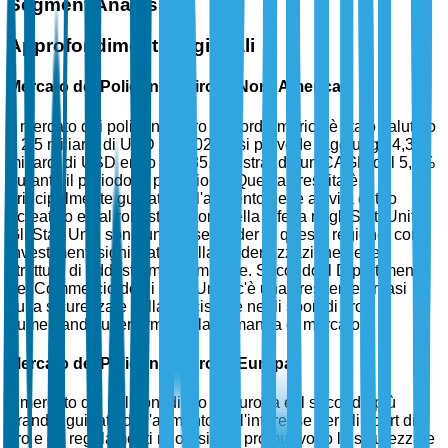
Segment Analysis
Approfondimenti Regionali
Mercato dei Poligoni di Tiro in Nord America
Il mercato dei poligoni di tiro in Nord America è stato valutato
a 2,5 miliardi di USD nel 2025 e si prevede raggiunga 4,3
miliardi di USD entro il 2035, registrando un CAGR del 5,3%
durante il periodo di previsione. Questa crescita è
principalmente guidata dall'aumento delle attività di tiro
ricreativo e dal robusto settore della difesa negli Stati Uniti.
Gli Stati Uniti sono un paese leader in questa regione, con
investimenti significativi nella modernizzazione delle
strutture di addestramento militare. Secondo il Dipartimento
del Commercio degli Stati Uniti, c'è una crescente enfasi
sulla sicurezza e sulla precisione negli sport di tiro,
aumentando ulteriormente la domanda di mercato.
Mercato dei Poligoni di Tiro in Europa
Il mercato dei poligoni di tiro in Europa è il secondo più
grande, guidato dall'aumento dell'interesse per gli sport di
tiro e da regolamenti rigorosi che promuovono la sicurezza e