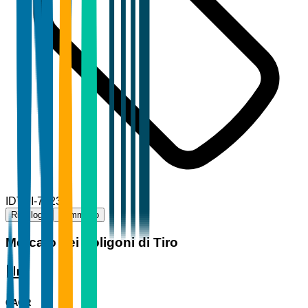
ID
TBI-72239
Riepilogo
Sommario
Mercato dei Poligoni di Tiro
CAGR