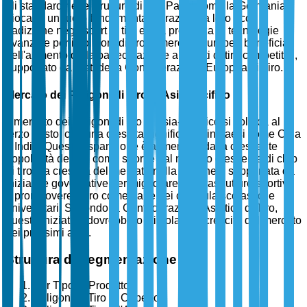
gli standard nelle strutture di tiro. Paesi come la Germania
giocano un ruolo fondamentale grazie alla loro ricca
tradizione negli sport di tiro e alla presenza di tecnologie
avanzate per i poligoni di tiro. Il mercato europeo beneficia
dell'aumento della partecipazione a eventi di tiro competitivi,
supportato dai dati della Confederazione Europea di Tiro.
Mercato dei Poligoni di Tiro in Asia-Pacifico
Il mercato dei poligoni di tiro in Asia-Pacifico si colloca al
terzo posto, con una crescita significativa in paesi come Cina
e India. Questa espansione è alimentata dalla crescente
popolarità del tiro come sport e dal numero crescente di club
di tiro. La crescita del mercato nella regione è supportata da
iniziative governative per migliorare le infrastrutture sportive
e promuovere il tiro come parte dei curricula scolastici e
universitari. Secondo la Confederazione Asiatica di Tiro,
queste iniziative dovrebbero stimolare la crescita del mercato
nei prossimi anni.
Struttura di Segmentazione
Per Tipo di Prodotto
Poligoni di Tiro al Coperto