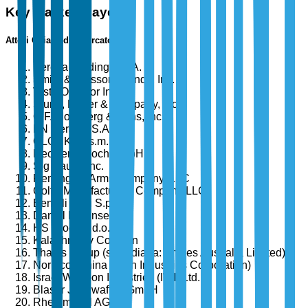
Key Market Players
Attori Chiave del Mercato
Beretta Holding S.p.A.
Smith & Wesson Brands, Inc.
Vista Outdoor Inc.
Sturm, Ruger & Company, Inc.
O.F. Mossberg & Sons, Inc.
FN Herstal, S.A.
GLOCK Ges.m.b.H.
Heckler & Koch GmbH
Sig Sauer, Inc.
Remington Arms Company, LLC
Colt's Manufacturing Company LLC
Benelli Armi S.p.A.
Daniel Defense, Inc.
HS Produkt d.o.o.
Kalashnikov Concern
Thales Group (sussidiaria: Thales Australia Limited)
Norinco (China North Industries Corporation)
Israel Weapon Industries (IWI) Ltd.
Blaser Jagdwaffen GmbH
Rheinmetall AG