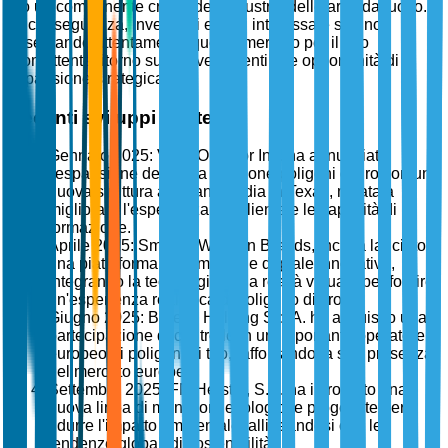
tiro un componente critico dell'industria delle armi da fuoco.
Di conseguenza, investitori e parti interessate stanno
osservando attentamente questo mercato per il suo
promettente ritorno sugli investimenti e le opportunità di
espansione strategica.
Recenti sviluppi strategici
Gennaio 2025: Vista Outdoor Inc. ha annunciato
l'espansione della sua divisione poligoni di tiro con una
nuova struttura all'avanguardia in Texas, mirata a
migliorare l'esperienza del cliente e le capacità di
formazione.
Aprile 2025: Smith & Wesson Brands, Inc. ha lanciato
una piattaforma di formazione digitale innovativa,
integrando la tecnologia della realtà virtuale per fornire
un'esperienza realistica di poligono di tiro.
Giugno 2025: Beretta Holding S.p.A. ha acquisito una
partecipazione di controllo in un importante operatore
europeo di poligoni di tiro, rafforzando la sua presenza
nel mercato europeo.
Settembre 2025: FN Herstal, S.A. ha introdotto una
nuova linea di munizioni ecologiche progettate per
ridurre l'impatto ambientale, allineandosi con le
tendenze globali di sostenibilità.