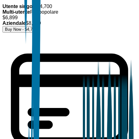
Utente singolo
$
4,700
Multi-utente
Più popolare
$
6,899
Aziendale
$
8,499
Buy Now - $
4,700