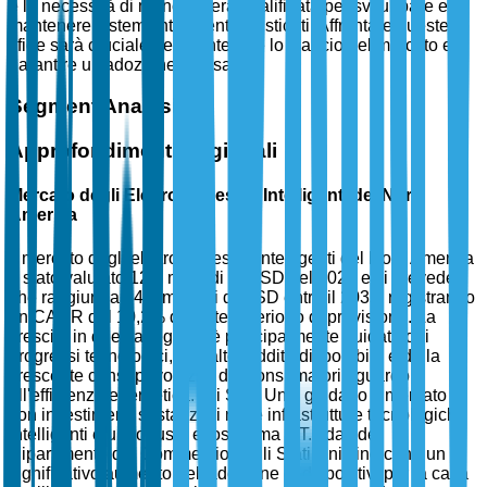
e la necessità di manodopera qualificata per sviluppare e
mantenere sistemi intelligenti sofisticati. Affrontare queste
sfide sarà cruciale per mantenere lo slancio del mercato e
garantire un'adozione diffusa.
Segment Analysis
Approfondimenti Regionali
Mercato degli Elettrodomestici Intelligenti del Nord
America
Il mercato degli elettrodomestici intelligenti del Nord America
è stato valutato 12,3 miliardi di USD nel 2025 e si prevede
che raggiunga 34,8 miliardi di USD entro il 2035, registrando
un CAGR del 10,2% durante il periodo di previsione. La
crescita in questa regione è principalmente guidata dai
progressi tecnologici, dall'alto reddito disponibile e dalla
crescente consapevolezza dei consumatori riguardo
all'efficienza energetica. Gli Stati Uniti guidano il mercato
con investimenti sostanziali nelle infrastrutture tecnologiche
intelligenti e un robusto ecosistema IoT. I dati del
Dipartimento del Commercio degli Stati Uniti indicano un
significativo aumento nell'adozione di dispositivi per la casa