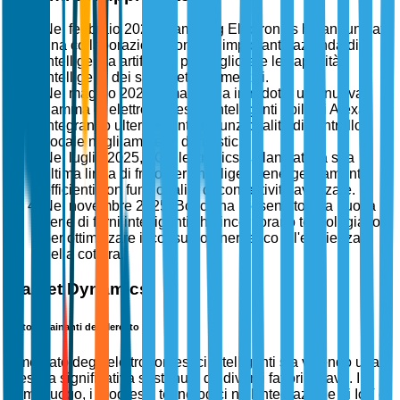
Nel febbraio 2025, Samsung Electronics ha annunciato
una collaborazione con una importante azienda di
intelligenza artificiale per migliorare le capacità
intelligenti dei suoi elettrodomestici.
Nel maggio 2025, Amazon ha introdotto una nuova
gamma di elettrodomestici intelligenti abilitati Alexa,
integrando ulteriormente le funzionalità di controllo
vocale negli ambienti domestici.
Nel luglio 2025, LG Electronics ha lanciato la sua
ultima linea di frigoriferi intelligenti energeticamente
efficienti con funzionalità di connettività avanzate.
Nel novembre 2025, Bosch ha presentato una nuova
serie di forni intelligenti che incorporano tecnologia IoT
per ottimizzare il consumo energetico e l'efficienza
della cottura.
Market Dynamics
Fattori Trainanti del Mercato
Il mercato degli elettrodomestici intelligenti sta vivendo una
crescita significativa sostenuta da diversi fattori chiave. In
primo luogo, i progressi tecnologici nell'integrazione di IoT e