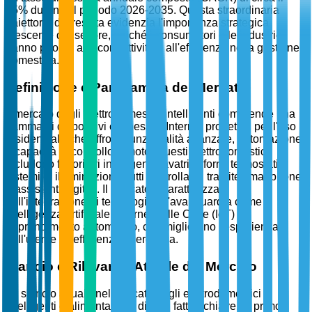
15% durante il periodo 2026-2035. Questa straordinaria
traiettoria di crescita evidenzia l'importanza strategica
crescente del settore, poiché i consumatori e le industrie
danno priorità alla connettività e all'efficienza nella gestione
domestica.
Definizione e Panoramica del Mercato
Il mercato degli elettrodomestici intelligenti comprende una
gamma di dispositivi connessi a Internet progettati per l'uso
residenziale che offrono funzionalità avanzate, automazione
e capacità di controllo remoto. Questi elettrodomestici
includono frigoriferi intelligenti, lavatrici, forni, termostati e
sistemi di illuminazione, tutti controllabili tramite smartphone
o assistenti digitali. Il mercato è caratterizzato
dall'integrazione di tecnologie all'avanguardia come
intelligenza artificiale, Internet delle Cose (IoT) e
apprendimento automatico, che migliorano l'esperienza
dell'utente e l'efficienza energetica.
Slancio e Rilevanza Attuale del Mercato
Lo slancio attuale nel mercato degli elettrodomestici
intelligenti è alimentato da diversi fattori chiave. In primo