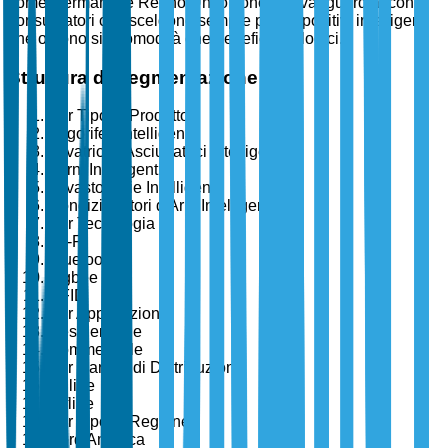
come Germania e Regno Unito sono all'avanguardia, con i
consumatori che scelgono sempre più dispositivi intelligenti
che offrono sia comodità che benefici ecologici.
Struttura di Segmentazione
Per Tipo di Prodotto
Frigoriferi Intelligenti
Lavatrici e Asciugatrici Intelligenti
Forni Intelligenti
Lavastoviglie Intelligenti
Condizionatori d'Aria Intelligenti
Per Tecnologia
Wi-Fi
Bluetooth
Zigbee
RFID
Per Applicazione
Residenziale
Commerciale
Per Canale di Distribuzione
Online
Offline
Per Tipo di Regione
Nord America