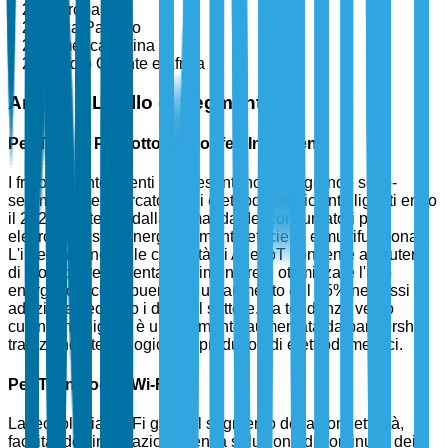
Europa
Asia Pacifico
America Latina
Medio Oriente e Africa
Analisi a Livello di Segmento
Per Tipo di Prodotto: Frigoriferi Intelligenti
I frigoriferi intelligenti rappresentano il più grande sotto-
segmento nel mercato degli elettrodomestici intelligenti entro
il 2025, sostenuti dalla domanda dei consumatori per
elettrodomestici energeticamente efficienti e multifunzionali.
L'integrazione delle capacità di AI e IoT consente agli utenti
di monitorare l'inventario alimentare e ottimizzare l'uso
energetico, contribuendo a un aumento del 35% nei tassi di
adozione secondo i dati del settore. La tendenza verso
cucine intelligenti è ulteriormente aumentata da partnership
tra aziende tecnologiche e produttori di elettrodomestici.
Per Tecnologia: Wi-Fi
La tecnologia Wi-Fi guida il segmento della connettività,
facilitando l'integrazione senza soluzione di continuità dei