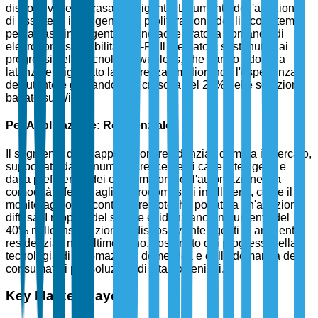
dispositivi per la casa intelligente. L'aumento dell'adozione
di assistenti intelligenti e la proliferazione degli ecosistemi
per la casa intelligente hanno accelerato la domanda di
elettrodomestici abilitati Wi-Fi. Il mercato è sostenuto dai
progressi nella tecnologia wireless, che hanno ridotto la
latenza e migliorato la sicurezza, migliorando l'esperienza
dell'utente e guidando una crescita del 28% nelle soluzioni
basate su Wi-Fi.
Per Applicazione: Residenziale
Il segmento delle applicazioni residenziali domina il mercato,
supportato da un numero crescente di case intelligenti e
dalla preferenza dei consumatori per l'automazione. La
comodità offerta dagli elettrodomestici intelligenti, come il
monitoraggio e il controllo remoto, ha portato a un'adozione
diffusa. I rapporti del settore evidenziano un aumento del
40% nelle installazioni di dispositivi intelligenti in ambienti
residenziali nell'ultimo anno, sostenuto dai progressi nella
tecnologia di automazione domestica e dalla domanda dei
consumatori per soluzioni di vita sostenibili.
Key Market Players