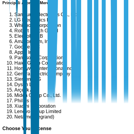
Principali Attori del Mercato
Samsung Electronics Co., Ltd.
LG Electronics Inc.
Whirlpool Corporation
Robert Bosch GmbH
Electrolux AB
Amazon.com, Inc.
Google LLC
Apple Inc.
Panasonic Corporation
Haier Group Corporation
Honeywell International Inc.
General Electric Company
Siemens AG
Dyson Ltd.
Arçelik A.Ş.
Midea Group Co., Ltd.
Philips N.V.
Xiaomi Corporation
Lenovo Group Limited
Netatmo (Legrand)
Choose Your License