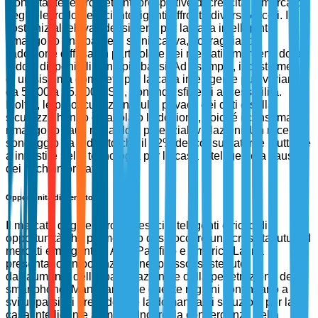
Nonostante le promettenti prospettive di crescita, il mercato
degli elettrodomestici intelligenti affronta diversi vincoli. I
costi iniziali elevati dei sistemi per la casa intelligente
rimangono una barriera significativa, scoraggiando
l'adozione diffusa, in particolare nei mercati emergenti dove i
redditi disponibili sono più bassi. Ad esempio, il costo medio
di un sistema completo per la casa intelligente può variare
da 5.000 a 15.000 USD, ponendo sfide di accessibilità.
Inoltre, le preoccupazioni sulla privacy dei dati e sulla
sicurezza hanno ostacolato l'adozione, poiché i consumatori
rimangono cauti riguardo a potenziali violazioni. Un recente
sondaggio ha indicato che il 62% dei consumatori è riluttante
a investire nella tecnologia per la casa intelligente a causa
dei rischi informatici.
Opportunità di Mercato
Il mercato degli elettrodomestici intelligenti è ricco di
opportunità che promettono di sbloccare una crescita futura. I
mercati emergenti in Asia-Pacifico e America Latina
presentano un potenziale inespresso, sostenuto
dall'aumento dell'urbanizzazione e dalla penetrazione degli
smartphone. Man mano che queste regioni continuano a
svilupparsi, si prevede che la domanda di soluzioni per la
casa intelligente aumenti. Inoltre, la convergenza della