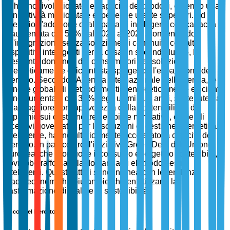
AI hanno rivoluzionato le capacità dei prodotti, offrendo una
connettività migliorata e esperienze utente superiori. Ad
esempio, l'adozione di altoparlanti intelligenti con capacità AI
è aumentata del 50% dal 2021 al 2023, consentendo
un'integrazione senza soluzione di continuità con altri
dispositivi intelligenti per la casa. In secondo luogo, la
crescente domanda dei consumatori per soluzioni
energeticamente efficienti sta spingendo l'espansione del
mercato. Secondo l'Agenzia Internazionale dell'Energia, le
vendite globali di elettrodomestici energeticamente efficienti
sono aumentate del 35% negli ultimi due anni, sostenute da
una maggiore consapevolezza della sostenibilità e del
risparmio sui costi. Inoltre, le spinte normative, come gli
incentivi governativi per le soluzioni di gestione energetica
intelligente, hanno ulteriormente accelerato la crescita del
mercato. In particolare, l'iniziativa Green Deal dell'Unione
Europea, che promuove il consumo energetico sostenibile,
dovrebbe rafforzare la domanda di elettrodomestici
intelligenti. Questi fattori sono in linea con le tendenze
macroeconomiche più ampie che enfatizzano la
trasformazione digitale e la sostenibilità.
Vincoli del Mercato