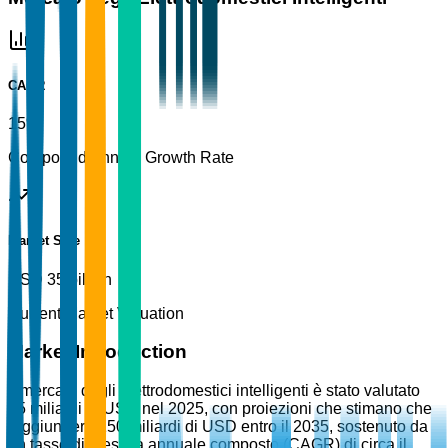
CAGR
15%
Compound Annual Growth Rate
Market Size
USD 35 billion
Current Market Valuation
Market Introduction
Il mercato degli elettrodomestici intelligenti è stato valutato
35 miliardi di USD nel 2025, con proiezioni che stimano che
raggiungerà 150 miliardi di USD entro il 2035, sostenuto da
un tasso di crescita annuale composto (CAGR) di circa il