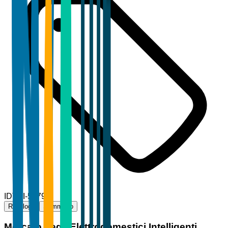
ID
TBI-58795
Riepilogo
Sommario
Mercato degli Elettrodomestici Intelligenti