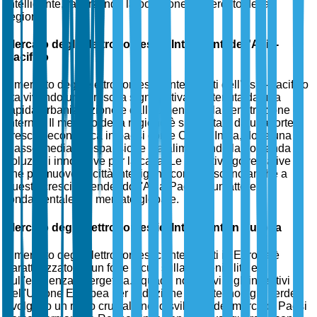
intelligente, rafforzando la posizione di mercato della
regione.
Mercato degli Elettrodomestici Intelligenti dell'Asia-
Pacifico
Il mercato degli elettrodomestici intelligenti dell'Asia-Pacifico
sta vivendo una crescita significativa, sostenuta da una
rapida urbanizzazione e dall'aumento della penetrazione di
Internet. Il mercato della regione è supportato da una forte
crescita economica in paesi come Cina e India, dove una
classe media in espansione sta alimentando la domanda di
soluzioni innovative per la casa. Le iniziative governative
che promuovono città intelligenti contribuiscono anche a
questa crescita, rendendo l'Asia-Pacifico un attore
fondamentale nel mercato globale.
Mercato degli Elettrodomestici Intelligenti in Europa
Il mercato degli elettrodomestici intelligenti in Europa è
caratterizzato da un forte focus sulla sostenibilità e
sull'efficienza energetica. I quadri normativi e gli incentivi
dell'Unione Europea per l'adozione della tecnologia verde
svolgono un ruolo cruciale nello sviluppo del mercato. Paesi