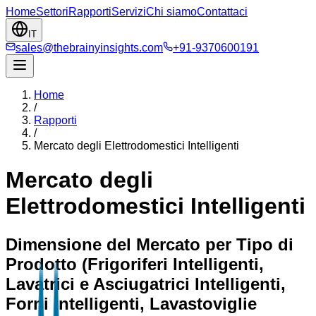
Home
Settori
Rapporti
Servizi
Chi siamo
Contattaci
IT
sales@thebrainyinsights.com
+91-9370600191
Home
/
Rapporti
/
Mercato degli Elettrodomestici Intelligenti
Mercato degli
Elettrodomestici Intelligenti
Dimensione del Mercato per Tipo di
Prodotto (Frigoriferi Intelligenti,
Lavatrici e Asciugatrici Intelligenti,
Forni Intelligenti, Lavastoviglie