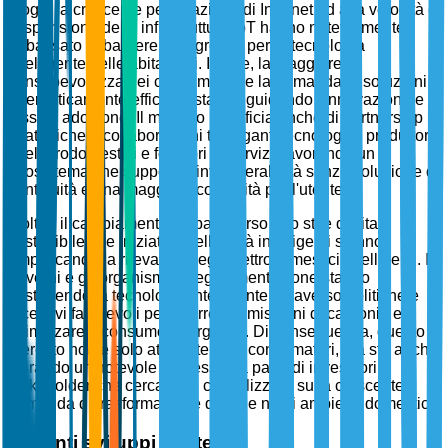
luogo, la crescente penetrazione di Internet ad alta velocità e
l'espansione delle infrastrutture IoT hanno notevolmente
abbassato le barriere all'ingresso per la tecnologia
intelligente nelle abitazioni. Inoltre, la maggiore
consapevolezza dei consumatori e la domanda di soluzioni
energeticamente efficienti stanno guidando l'innovazione e i
tassi di adozione. Il mercato beneficia anche di partnership
strategiche e collaborazioni tra giganti tecnologici, produttori
di elettrodomestici e fornitori di servizi, favorendo un
ecosistema che supporta l'interoperabilità senza soluzione di
continuità e una maggiore comodità per l'utente.
Inoltre, il cambiamento globale verso uno stile di vita
sostenibile e le iniziative delle città intelligenti stanno
amplificando la rilevanza degli elettrodomestici intelligenti. I
governi e gli organismi di regolamentazione stanno
sostenendo la tecnologia intelligente attraverso politiche e
incentivi favorevoli per ridurre le emissioni di carbonio e
ottimizzare il consumo energetico. Di conseguenza, questo
mercato non è solo attraente per i consumatori, ma sta anche
attirando un notevole interesse da parte di investitori e
stakeholder che cercano di capitalizzare sulla crescente
domanda di trasformazione digitale negli ambienti domestici.
Recenti sviluppi strategici