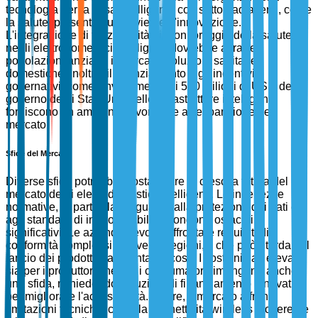
tecnologia per la casa intelligente con settori adiacenti, come
la salute, presenta nuove vie per l'innovazione.
L'integrazione di funzionalità di monitoraggio della salute
negli elettrodomestici intelligenti dovrebbe attrarre
popolazioni anziane in cerca di soluzioni sanitarie
domestiche. Inoltre, il finanziamento e gli incentivi
governativi, come l'investimento di 500 milioni di USD del
governo degli Stati Uniti nelle infrastrutture intelligenti,
forniscono un ambiente favorevole all'espansione del
mercato.
Sfide del Mercato
Diverse sfide potrebbero ostacolare la crescita futura del
mercato degli elettrodomestici intelligenti. Le incertezze
normative, in particolare riguardo alla protezione dei dati e
agli standard di interoperabilità, pongono ostacoli
significativi. Le aziende devono affrontare requisiti di
conformità complessi in diverse regioni, il che può ritardare il
lancio dei prodotti e aumentare i costi. I costi iniziali elevati
sia per i produttori che per i consumatori rimangono anche
una sfida, richiedendo soluzioni di finanziamento innovative
per migliorare l'accessibilità. Inoltre, il mercato affronta
limitazioni tecniche, come la connettività wireless incoerente