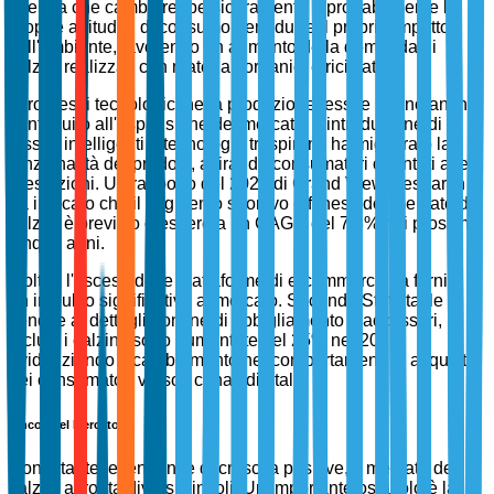
afferma che cambierebbe sicuramente o probabilmente le
proprie abitudini di consumo per ridurre il proprio impatto
sull'ambiente, favorendo un aumento della domanda di
calzini realizzati con materiali organici e riciclati.
I progressi tecnologici nella produzione tessile hanno anche
contribuito all'espansione del mercato. L'introduzione di
tessuti intelligenti e tecnologie traspiranti ha migliorato la
funzionalità dei prodotti, attirando consumatori orientati alle
prestazioni. Un rapporto del 2023 di Grand View Research
ha indicato che il segmento sportivo e fitness del mercato dei
calzini è previsto crescere a un CAGR del 7,8% nei prossimi
cinque anni.
Inoltre, l'ascesa delle piattaforme di e-commerce ha fornito
un impulso significativo al mercato. Secondo Statista, le
vendite al dettaglio online di abbigliamento e accessori,
inclusi i calzini, sono aumentate del 25% nel 2022,
evidenziando il cambiamento nei comportamenti di acquisto
dei consumatori verso i canali digitali.
Vincoli del Mercato
Nonostante le tendenze di crescita positive, il mercato dei
calzini affronta diversi vincoli. Un importante ostacolo è la