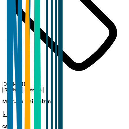
ID
TBI-80415
Riepilogo
Sommario
Mercato dei Calzini
CAGR