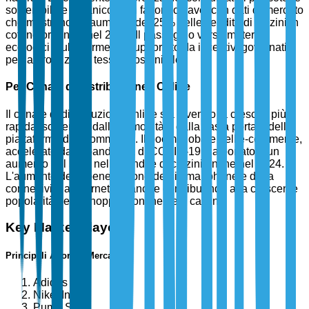
sostenibile e organico è un fattore chiave, con dati di mercato
che mostrano un aumento del 25% nelle vendite di calzini in
cotone organico nel 2024. Il passaggio verso materiali
ecologici è ulteriormente supportato da incentivi governativi
per la produzione tessile sostenibile.
Per Canale di Distribuzione - Online
Il canale di distribuzione online sta vivendo la crescita più
rapida, sostenuto dalla comodità e dalla vasta portata delle
piattaforme di e-commerce. Il boom globale dell'e-commerce,
accelerato dalla pandemia di COVID-19, ha portato a un
aumento del 50% nelle vendite di calzini online nel 2024.
L'aumento della penetrazione degli smartphone e della
connettività a Internet sta anche contribuendo alla crescente
popolarità dello shopping online per i calzini.
Key Market Players
Principali Attori di Mercato
Adidas AG
Nike, Inc.
Puma SE