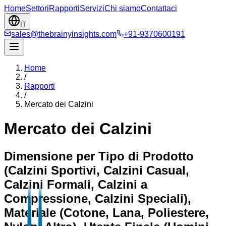
Home
Settori
Rapporti
Servizi
Chi siamo
Contattaci
IT
sales@thebrainyinsights.com
+91-9370600191
Home
/
Rapporti
/
Mercato dei Calzini
Mercato dei Calzini
Dimensione per Tipo di Prodotto
(Calzini Sportivi, Calzini Casual,
Calzini Formali, Calzini a
Compressione, Calzini Speciali),
Materiale (Cotone, Lana, Poliestere,