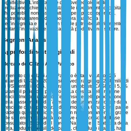
significative. L'integrazione di nuove tecnologie di
produzione richiede un sostanziale investimento di capitale,
che potrebbe non essere fattibile per i piccoli operatori.
Inoltre, una carenza di manodopera qualificata
nell'ingegneria e nel design tessile potrebbe ulteriormente
limitare l'innovazione e le capacità produttive nel settore.
Segment Analysis
Approfondimenti Regionali
Mercato dei Calzini Asia-Pacifico
Il mercato dei calzini Asia-Pacifico è stato valutato 12,5
miliardi di USD nel 2025 e si prevede raggiunga 20,8 miliardi
di USD entro il 2035, registrando un robusto CAGR del 5,2%
durante il periodo di previsione. La crescita della regione è
principalmente guidata dall'espansione della popolazione
della classe media, dall'aumento dell'urbanizzazione e dalla
crescente consapevolezza della moda. La Cina, come paese
leader in questa regione, gioca un ruolo fondamentale grazie
alle sue enormi capacità produttive e alla crescente base di
consumatori. Secondo il Bureau Nazionale di Statistica della
Cina, l'industria tessile del paese, che include i calzini, ha