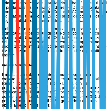
volatilità dei prezzi delle materie prime, che influisce sui costi
di produzione e sulle strategie di prezzo. Dati del Comitato
Consultivo Internazionale del Cotone (ICAC) nel 2023 hanno
registrato un aumento del 15% dei prezzi del cotone a causa
degli impatti dei cambiamenti climatici sui raccolti.
Inoltre, la forte concorrenza di mercato rappresenta una sfida
significativa, in particolare da parte di prodotti non marchiati
e contraffatti. Uno studio del 2023 dell'Agenzia di Protezione
dei Marchi ha scoperto che i beni contraffatti rappresentano
circa il 12% del mercato globale dell'abbigliamento, minando
il valore del marchio e influenzando le vendite di prodotti
legittimi.
Opportunità di Mercato
Il mercato dei calzini è pronto per nuove opportunità di
crescita, in particolare nei mercati emergenti non sfruttati.
Regioni come il Sud-est asiatico e l'Africa, con una
popolazione giovane e in crescita, presentano un potenziale
significativo per l'espansione. Secondo la Banca Mondiale,
queste regioni dovrebbero vedere un aumento del 20% della
popolazione urbana entro il 2030, guidando la domanda di
abbigliamento, inclusi i calzini.