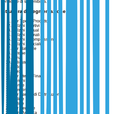
tendenze di sostenibilità.
Struttura di Segmentazione
Per Tipo di Prodotto
Calzini Sportivi
Calzini Casual
Calzini Formali
Calzini a Compressione
Calzini Speciali
Per Materiale
Cotone
Lana
Poliestere
Nylon
Altro
Per Utente Finale
Uomini
Donne
Bambini
Per Canale di Distribuzione
Online
Offline
Per Regione
Nord America