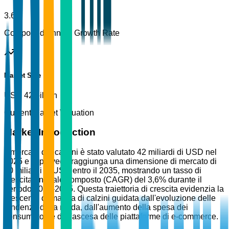
3.6%
Compound Annual Growth Rate
Market Size
USD 42 billion
Current Market Valuation
Market Introduction
Il mercato dei calzini è stato valutato 42 miliardi di USD nel
2025 e si prevede raggiunga una dimensione di mercato di
60 miliardi di USD entro il 2035, mostrando un tasso di
crescita annuale composto (CAGR) del 3,6% durante il
periodo 2026-2035. Questa traiettoria di crescita evidenzia la
crescente domanda di calzini guidata dall'evoluzione delle
tendenze della moda, dall'aumento della spesa dei
consumatori e dall'ascesa delle piattaforme di e-commerce.