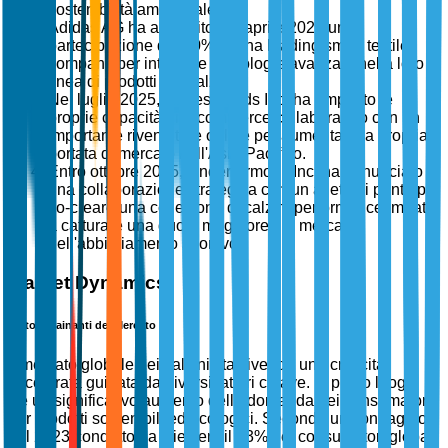
sostenibilità ambientale.
Adidas AG ha acquisito nel aprile 2025 una
partecipazione del 30% in una leading smart textile
company per integrare tecnologie avanzate nella loro
linea di prodotti per calzini.
Nel luglio 2025, Hanesbrands Inc. ha ampliato le
proprie capacità di e-commerce collaborando con un
importante rivenditore online per aumentare la propria
portata di mercato nell'Asia-Pacifico.
Entro ottobre 2025, Under Armour, Inc. ha annunciato
una collaborazione strategica con un atleta di punta per
co-creare una collezione di calzini performance, mirata
a catturare una quota maggiore del mercato
dell'abbigliamento sportivo.
Market Dynamics
Fattori Trainanti del Mercato
Il mercato globale dei calzini sta vivendo una crescita
accelerata guidata da diversi fattori chiave. In primo luogo,
c'è un significativo aumento della domanda dei consumatori
per prodotti sostenibili ed ecologici. Secondo un sondaggio
del 2023 condotto da Nielsen, il 73% dei consumatori globali