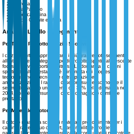
Europa
Asia-Pacifico
America Latina
Medio Oriente e Africa
Analisi a Livello di Segmento
Per Tipo di Prodotto - Calzini Sportivi
I calzini sportivi rappresentano il più grande sottosegmento
all'interno della categoria tipo di prodotto, spinti dal crescente
focus su attività sportive e fitness. La domanda di calzini
sportivi ad alte prestazioni è alimentata dai progressi
tecnologici nelle tecnologie di traspirazione e
ammortizzazione. I rapporti di settore suggeriscono che il
segmento ha visto un aumento del 30% nella domanda nel
2024, poiché i consumatori cercano maggiore comfort e
prestazioni.
Per Materiale - Cotone
Il cotone rimane la scelta di materiale predominante per i
calzini grazie al suo comfort, traspirabilità e proprietà
naturali. La crescente preferenza dei consumatori per cotone