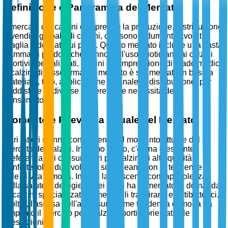
Definizione e Panoramica del Mercato
Il mercato dei calzini comprende la produzione, distribuzione
e vendita globale di calzini, che sono indumenti lavorati a
maglia indossati sui piedi. Questo mercato include una vasta
gamma di prodotti che vanno dall'uso quotidiano ai calzini
sportivi specializzati, calzini a compressione di grado medico
e calzini di lusso firmati. Il mercato è segmentato in base a
materiale, tipo, applicazione e canale di distribuzione, per
soddisfare le diverse preferenze e necessità dei
consumatori.
Momento e Rilevanza Attuale del Mercato
Vari fattori stanno contribuendo al momento attuale del
mercato dei calzini. In primo luogo, c'è una crescente
preferenza dei consumatori per calzini di alta qualità,
confortevoli e durevoli che si allineano con le tendenze di
stile di vita e moda. Inoltre, la crescente consapevolezza
della salute e dell'igiene dei piedi ha alimentato la domanda
di calzini specializzati, come quelli traspiranti e antibatterici.
Inoltre, l'ascesa dell'athleisure come tendenza di moda ha
ampliato il mercato per i calzini sportivi orientati alle
prestazioni.