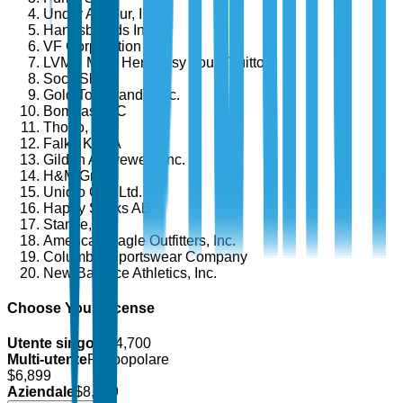
Under Armour, Inc.
Hanesbrands Inc.
VF Corporation
LVMH Moët Hennessy Louis Vuitton
Sock Shop
Gold Toe Brands, Inc.
Bombas LLC
Thorlo, Inc.
Falke KGaA
Gildan Activewear Inc.
H&M Group
Uniqlo Co., Ltd.
Happy Socks AB
Stance, Inc.
American Eagle Outfitters, Inc.
Columbia Sportswear Company
New Balance Athletics, Inc.
Choose Your License
Utente singolo
$
4,700
Multi-utente
Più popolare
$
6,899
Aziendale
$
8,499