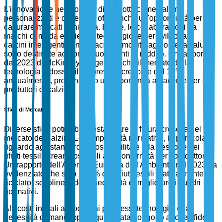
L'innovazione nelle offerte di prodotti, come calzini
personalizzati e di design, offre anche un'opportunità per
catturare mercati di nicchia. Inoltre, le collaborazioni tra
marchi di moda e aziende tecnologiche per sviluppare
calzini intelligenti con capacità di monitoraggio della salute
sono destinate ad aprire nuove fonti di reddito. Un rapporto
del 2023 di McKinsey suggerisce che il mercato della
tecnologia indossabile è previsto crescere del 17%
annualmente, presentando un'opportunità adiacente per i
produttori di calzini.
Sfide di Mercato
Diverse sfide potrebbero ostacolare la futura crescita del
mercato dei calzini. Le complessità normative, in particolare
riguardo agli standard di sostenibilità e alla gestione dei
rifiuti tessili, creano ostacoli alla conformità per i produttori.
Un rapporto dell'Agenzia Europea dell'Ambiente nel 2023 ha
evidenziato che solo il 35% dei rifiuti tessili è attualmente
riciclato, sottolineando la necessità di migliorare i quadri
normativi.
Alti costi iniziali associati ai progressi tecnologici e la
necessità di manodopera qualificata pongono anche sfide