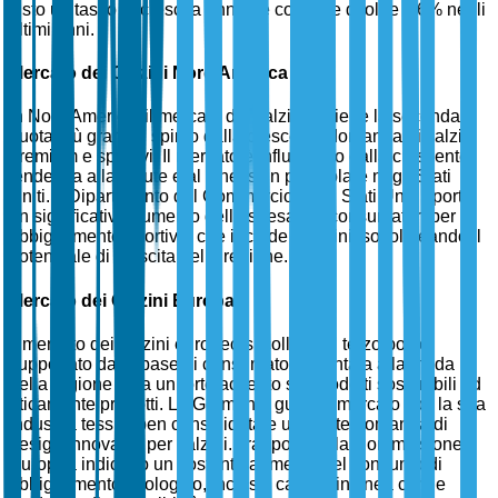
visto un tasso di crescita annuale costante di oltre il 6% negli
ultimi anni.
Mercato dei Calzini Nord America
In Nord America, il mercato dei calzini detiene la seconda
quota più grande, spinto dalla crescente domanda di calzini
premium e sportivi. Il mercato è influenzato dalla crescente
tendenza alla salute e al fitness, in particolare negli Stati
Uniti. Il Dipartimento del Commercio degli Stati Uniti riporta
un significativo aumento della spesa dei consumatori per
abbigliamento sportivo, che include i calzini, sottolineando il
potenziale di crescita della regione.
Mercato dei Calzini Europa
Il mercato dei calzini europeo si colloca al terzo posto,
supportato dalla base di consumatori orientata alla moda
della regione e da un forte accento sui prodotti sostenibili ed
eticamente prodotti. La Germania guida il mercato con la sua
industria tessile ben consolidata e una forte domanda di
design innovativi per calzini. I rapporti della Commissione
Europea indicano un costante aumento del consumo di
abbigliamento ecologico, inclusi i calzini, in linea con le