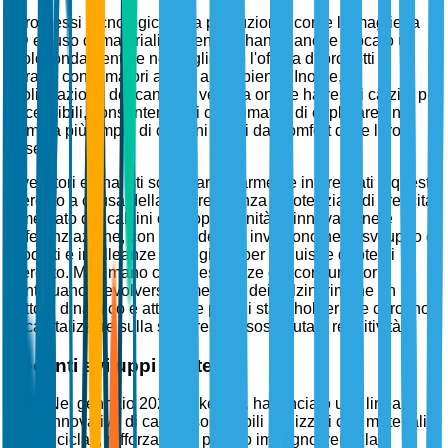
I progressi tecnologici nella produzione, come la maglieria
3D e l'uso di materiali sostenibili, hanno anche giocato un
ruolo fondamentale nel migliorare l'offerta di prodotti e
attrarre consumatori attenti all'ambiente. Inoltre, la
proliferazione dei canali di vendita online ha reso i calzini più
accessibili, consentendo ai consumatori di esplorare una
gamma più ampia di opzioni e stili dal comfort delle loro
case.
Investitori e analisti sono particolarmente interessati a questo
mercato a causa della sua resilienza e potenziale di crescita.
Il mercato dei calzini offre opportunità di innovazione e
differenziazione, con aziende che investono nello sviluppo di
prodotti e in alleanze strategiche per acquisire quote di
mercato. Man mano che le esigenze dei consumatori
continuano a evolversi, il mercato dei calzini rimane un
settore dinamico e attraente per gli stakeholder che cercano
di capitalizzare sulla sua crescita sostenuta e redditività.
Recenti sviluppi strategici
Nel gennaio 2025, Nike, Inc. ha lanciato una linea
innovativa di calzini sostenibili realizzati con materiali
riciclati, rafforzando il proprio impegno verso la