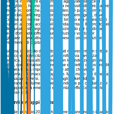
Inoltre, le incertezze economiche, aggravate da recenti
eventi globali, hanno aumentato la necessità di attrezzature
agricole economiche. Questa tendenza è particolarmente
pronunciata nelle regioni con economie emergenti, dove
l'accesso alle risorse finanziarie è limitato e la necessità di
soluzioni agricole accessibili è fondamentale. Il mercato dei
trattori usati è strategicamente posizionato per soddisfare
questa domanda, offrendo una soluzione valida per
migliorare la produttività senza il peso di un sostanziale
investimento di capitale.
In sintesi, il mercato dei trattori usati rappresenta un settore
dinamico e in crescita con una significativa rilevanza
strategica. La sua allineamento con le tendenze agricole
globali, considerazioni economiche e obiettivi di sostenibilità
sottolinea la sua importanza come attore chiave nel
panorama delle macchine agricole. Man mano che il mercato
continua a evolversi, si consiglia agli stakeholder di
monitorare attentamente queste tendenze per capitalizzare
sulle opportunità emergenti e affrontare efficacemente le
potenziali sfide.
Recenti sviluppi strategici
Nel gennaio 2025, John Deere ha annunciato il lancio