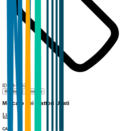
ID
TBI-54571
Riepilogo
Sommario
Mercato dei Trattori Usati
CAGR