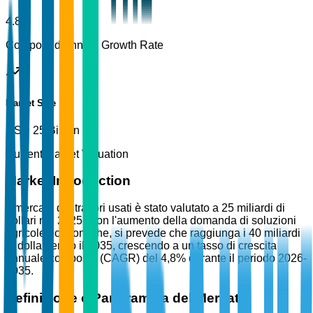
4.8%
Compound Annual Growth Rate
Market Size
USD 25 Billion
Current Market Valuation
Market Introduction
Il mercato dei trattori usati è stato valutato a 25 miliardi di
dollari nel 2025. Con l'aumento della domanda di soluzioni
agricole economiche, si prevede che raggiunga i 40 miliardi
di dollari entro il 2035, crescendo a un tasso di crescita
annuale composto (CAGR) del 4,8% durante il periodo 2026-
2035.
Definizione e Panoramica del Mercato