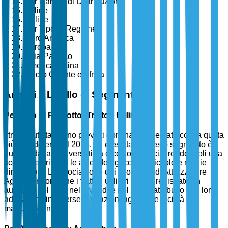
Per Canale di Distribuzione
Offline
Online
Per Tipo di Regione
Nord America
Europa
Asia-Pacifico
America Latina
Medio Oriente e Africa
Analisi a Livello di Segmento
Per Tipo di Prodotto: Trattori Utilitari
I trattori utilitari sono previsti dominare il mercato con la quota
più grande entro il 2025. La crescita di questo segmento è
guidata dalla loro versatilità e costo-efficacia, rendendoli una
scelta preferita tra le aziende agricole di piccole e medie
dimensioni. L'Associazione dei Produttori di Attrezzature
Agricole riporta che i trattori utilitari hanno registrato un
aumento del 47% nelle vendite nel 2024, attribuito alla loro
adattabilità in diverse operazioni agricole e facilità di
manutenzione.