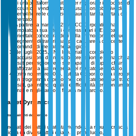
di una piattaforma digitale per migliorare il processo di
acquisto e vendita di trattori usati, con l'obiettivo di
semplificare le operazioni e aumentare la portata del
mercato.
A partire da marzo 2025, AGCO Corporation ha
ampliato la sua rete di concessionari in Europa
orientale, concentrandosi sulla promozione del suo
segmento di trattori usati per catturare la crescente
domanda di mercato nella regione.
Nel luglio 2025, CNH Industrial ha completato
l'acquisizione di un distributore regionale di macchinari
usati per migliorare le sue capacità di supply chain e
rafforzare la sua presenza nel mercato secondario.
Entro novembre 2025, Kubota Corporation ha introdotto
un programma di pre-owned certificato per i suoi trattori
usati, garantendo qualità e affidabilità per i consumatori
finali e migliorando la fiducia nel marchio.
Market Dynamics
Fattori Trainanti del Mercato
Il mercato dei trattori usati sta vivendo una robusta crescita
guidata da diversi fattori chiave. In primo luogo, le