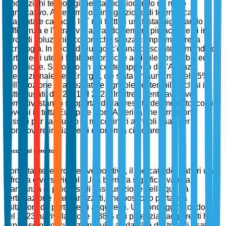
innovazioni tecnologiche stanno giocando un ruolo
significativo. Ad esempio, l'integrazione di telematica
avanzata e capacità IoT nei trattori usati sta migliorando
l'efficienza e l'attrattiva, attirando sempre più acquirenti in
cerca di soluzioni economiche senza compromettere la
tecnologia. In secondo luogo, c'è una crescente domanda da
parte degli utenti finali per pratiche agricole sostenibili ed
ecologiche. Secondo un recente rapporto dell'Agenzia
Internazionale dell'Energia, c'è stata un aumento del 15%
nell'adozione di attrezzature agricole sostenibili, inclusi i
trattori usati, dal 2021 al 2023. Inoltre, i venti favorevoli
normativi stanno supportando la crescita del mercato, con i
governi in tutta Europa e Nord America che forniscono
sussidi per l'acquisto di macchinari agricoli usati per
promuovere iniziative di economia circolare.
Vincoli del Mercato
Nonostante le prospettive positive, il mercato dei trattori usati
affronta diversi vincoli. Una barriera significativa è la
mancanza di processi di assicurazione della qualità e
certificazione standardizzati, che possono portare a
esitazioni da parte degli acquirenti. Un sondaggio condotto
nel 2023 ha rivelato che il 38% dei potenziali acquirenti ha
espresso preoccupazioni sulla affidabilità dei trattori usati a