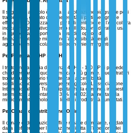
Per Applicazione: Agricoltura
Il segmento agricolo è l'area di applicazione più grande per i
trattori usati, guidato dalla necessità di pratiche agricole
efficienti. L'Organizzazione per l'Alimentazione e l'Agricoltura
indica un significativo aumento nell'adozione di trattori usati
in agricoltura, supportato da sussidi e opzioni di
finanziamento che migliorano l'accessibilità per gli
agricoltori, in particolare nelle economie emergenti.
Per Potenza: 40 HP - 100 HP
I trattori nella fascia di potenza 40 HP - 100 HP si prevede
che detengano la quota di mercato più grande. Questi trattori
trovano un equilibrio tra potenza e accessibilità,
soddisfacendo diverse esigenze agricole. L'Associazione
Internazionale dei Trattori riporta che la domanda in questo
segmento è aumentata del 35% nel 2023, alimentata da
miglioramenti tecnologici e livelli di produttività aumentati.
Per Canale di Distribuzione: Offline
Il canale di distribuzione offline rimane dominante, guidato
dalla preferenza per l'interazione diretta e l'ispezione dei