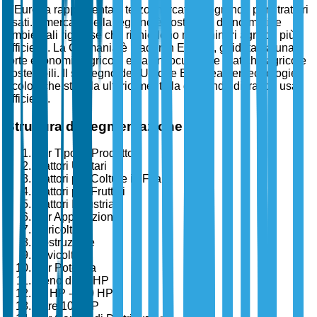
L'Europa rappresenta il terzo mercato più grande per i trattori
usati. Il mercato della regione è sostenuto da normative
ambientali rigorose che richiedono macchinari agricoli più
efficienti. La Germania è leader in Europa, guidata da una
forte economia agricola e da un focus sulle pratiche agricole
sostenibili. Il sostegno dell'Unione Europea per tecnologie
ecologiche stimola ulteriormente la domanda di trattori usati
efficienti.
Struttura di Segmentazione
Per Tipo di Prodotto
Trattori Utilitari
Trattori per Colture in Filari
Trattori per Frutteti
Trattori Industriali
Per Applicazione
Agricoltura
Costruzione
Silvicoltura
Per Potenza
Meno di 40 HP
40 HP - 100 HP
Oltre 100 HP