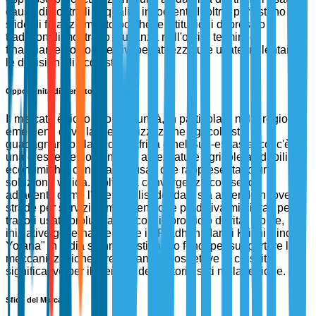
causa di controlli di qualità incoerenti. Inoltre, persistono
sfide di finanziamento poiché le istituzioni di prestito
tradizionali mostrano riluttanza nell'offrire termini di
finanziamento competitivi per attrezzature usate, rallentando
le decisioni di acquisto.
Opportunità di Mercato
Il mercato è ricco di opportunità, in particolare nelle regioni
emergenti dove la meccanizzazione agricola sta
guadagnando slancio. In Africa e nel Sud-est asiatico, c'è
una crescente domanda di attrezzature agricole affidabili ed
economiche, con i trattori usati che rappresentano una
soluzione valida. Inoltre, la convergenza con settori
adiacenti, come l'IA e l'analisi dei dati, sta aprendo nuove
strade per servizi di manutenzione predittiva migliorati per i
trattori usati, prolungando così il loro ciclo di vita. Inoltre,
iniziative governative come il "Pradhan Mantri Krishi Sinchai
Yojana" in India stanno destinando fondi per supportare la
meccanizzazione, presentando prospettive di crescita
significative per il mercato dei trattori usati nella regione.
Sfide del Mercato