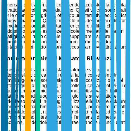
Il mercato dei trattori usati comprende l'acquisto e la vendita
di trattori agricoli di seconda mano. Questi veicoli sono vitali
per le operazioni agricole, offrendo un'alternativa economica
a nuove macchine. Questo mercato include vari tipi di trattori,
come trattori compatti, utilitari e per colture in filari, che
soddisfano diverse esigenze agricole. Il mercato dei trattori
usati gioca un ruolo cruciale nel supportare il settore
agricolo, in particolare nelle economie emergenti dove le
limitazioni di bilancio limitano l'accesso a nuove attrezzature.
Momento Attuale del Mercato e Rilevanza
Il mercato dei trattori usati sta attualmente vivendo un
notevole slancio a causa di diversi fattori convergenti. In
primo luogo, le crescenti esigenze di meccanizzazione del
settore agricolo spingono gli agricoltori a cercare soluzioni di
macchinari economiche, aumentando l'attrattiva dei trattori
usati. In secondo luogo, l'accento globale sulle pratiche
agricole sostenibili incoraggia l'utilizzo delle risorse esistenti,
comprese le macchine di seconda mano, per ridurre l'impatto
ambientale. Inoltre, i progressi tecnologici nella produzione
di trattori hanno esteso la durata e l'efficienza di queste
macchine, rendendole acquisti attraenti anche quando usate.