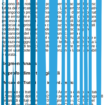
Ci sono sfide notevoli che potrebbero ostacolare la crescita
futura del mercato dei trattori usati. Le incertezze normative
rimangono un problema chiave, poiché le diverse normative
sulle emissioni e sulla sicurezza tra le regioni complicano il
processo di rivendita e importazione. I costi iniziali elevati
associati al ripristino e alla certificazione dei trattori usati per
soddisfare gli standard moderni possono scoraggiare
l'espansione del mercato. Inoltre, una carenza di
manodopera qualificata nel settore della manutenzione e
riparazione aggrava ulteriormente le sfide, poiché limita la
disponibilità di tecnici qualificati per servire e mantenere i
trattori usati, potenzialmente influenzando la loro affidabilità
e durata.
Segment Analysis
Approfondimenti Regionali
Mercato dei Trattori Usati in Nord America
Il mercato dei trattori usati in Nord America è stato valutato a
4,5 miliardi di dollari nel 2025 e si prevede che raggiunga 6,8
miliardi di dollari entro il 2035, registrando un CAGR del
4,2% durante il periodo di previsione. Questa crescita è