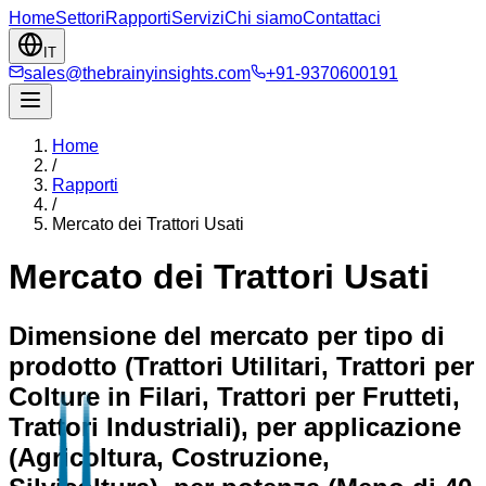
Home
Settori
Rapporti
Servizi
Chi siamo
Contattaci
IT
sales@thebrainyinsights.com
+91-9370600191
Home
/
Rapporti
/
Mercato dei Trattori Usati
Mercato dei Trattori Usati
Dimensione del mercato per tipo di
prodotto (Trattori Utilitari, Trattori per
Colture in Filari, Trattori per Frutteti,
Trattori Industriali), per applicazione
(Agricoltura, Costruzione,