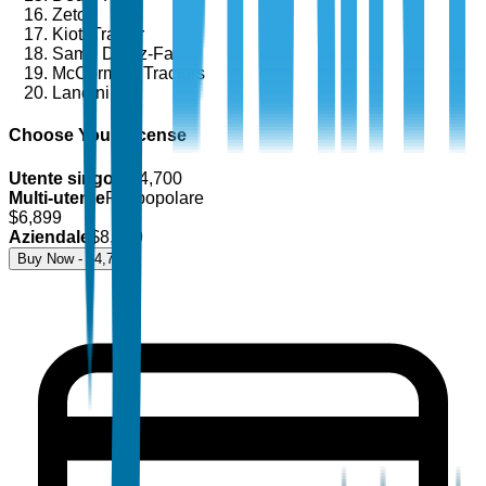
Zetor
Kioti Tractor
Same Deutz-Fahr
McCormick Tractors
Landini
Choose Your License
Utente singolo
$
4,700
Multi-utente
Più popolare
$
6,899
Aziendale
$
8,499
Buy Now - $
4,700