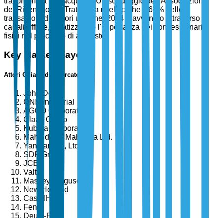
trattori prima dell'acquisto. Un sondaggio dell'Associazione
dei Rivenditori di Trattori ha rivelato che il 65% delle
transazioni di trattori usati nel 2024 è avvenuto attraverso
canali offline, enfatizzando l'importanza dei concessionari
fisici nel processo di acquisto.
Key Market Players
Attori Chiave del Mercato
John Deere
CNH Industrial
AGCO Corporation
Claas Group
Kubota Corporation
Mahindra & Mahindra Ltd.
Yanmar Co., Ltd.
SDF Group
JCB
Valtra
Massey Ferguson
New Holland
Case IH
Fendt
Deutz-Fahr