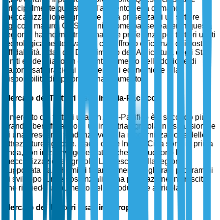
principalmente guidata dall'aumento della domanda di
meccanizzazione agricola e dalla presenza di un settore
agricolo maturo. Gli Stati Uniti, come paese leader in questa
regione, hanno mostrato una forte preferenza per trattori usati
tecnologicamente avanzati che offrono efficienza dei costi e
affidabilità. I dati del Dipartimento dell'Agricoltura degli Stati
Uniti evidenziano un costante aumento nell'adozione di
trattori usati grazie ai loro benefici economici e alla
disponibilità di opzioni di finanziamento.
Mercato dei Trattori Usati in Asia-Pacifico
Il mercato dei trattori usati in Asia-Pacifico è il secondo più
grande, beneficiando di un'industria agricola in espansione e
di una crescente tendenza verso la modernizzazione delle
attrezzature agricole. Paesi come India e Cina sono in prima
linea, con iniziative governative che promuovono la
meccanizzazione agricola. La crescita della regione è
supportata da schemi di finanziamento migliorati, programmi
di sviluppo rurale sostanziali e una popolazione in crescita
che richiede un aumento della produzione agricola.
Mercato dei Trattori Usati in Europa