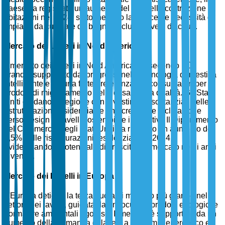
paese ha registrato un aumento del 7% nella costruzione di
abitazioni nel 2024, sottolineando la crescente necessità di
impianti da cucina e da bagno, inclusi i lavelli d'acqua.
Mercato dei Lavelli in Nord America
Il mercato dei lavelli in Nord America è il secondo più
grande, supportato dai progressi nella tecnologia domestica
intelligente e da una forte preferenza dei consumatori per
prodotti di miglioramento della casa di alta qualità. Gli Stati
Uniti guidano la regione con investimenti sostanziali nelle
ristrutturazioni residenziali e una crescente inclinazione
verso design di lavelli sostenibili e innovativi. Il Dipartimento
del Commercio degli Stati Uniti ha riportato un aumento del
5,5% nelle ristrutturazioni residenziali nel 2024,
evidenziando il potenziale di crescita del mercato negli anni
a venire.
Mercato dei Lavelli in Europa
L'Europa detiene la terza quota di mercato più grande nel
settore dei lavelli, guidata da un focus su prodotti ecologici e
normative ambientali rigorose. Il mercato è supportato da un
aumento della domanda di lavelli a risparmio energetico e