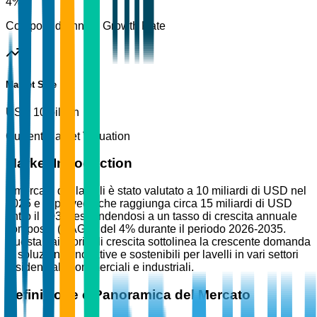
4%
Compound Annual Growth Rate
Market Size
USD 10 billion
Current Market Valuation
Market Introduction
Il mercato dei lavelli è stato valutato a 10 miliardi di USD nel
2025 e si prevede che raggiunga circa 15 miliardi di USD
entro il 2035, espandendosi a un tasso di crescita annuale
composto (CAGR) del 4% durante il periodo 2026-2035.
Questa traiettoria di crescita sottolinea la crescente domanda
di soluzioni innovative e sostenibili per lavelli in vari settori
residenziali, commerciali e industriali.
Definizione e Panoramica del Mercato