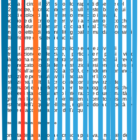
d'acqua di circa il 25%, secondo i rapporti di settore del
2023. Inoltre, la crescente enfasi sulla sostenibilità e sui
prodotti ecologici sta spingendo il mercato in avanti.
L'adozione di tecnologie per lavelli a risparmio idrico, che
possono ridurre il consumo d'acqua fino al 30%, è in linea
con gli obiettivi di sostenibilità globali e i mandati normativi
volti a ridurre gli sprechi d'acqua.
Inoltre, l'aumento della costruzione e delle attività di
ristrutturazione residenziale, in particolare nei paesi in via di
sviluppo, ha notevolmente rafforzato la domanda. Si prevede
che il mercato globale delle costruzioni residenziali crescerà
del 5,3% all'anno dal 2023 al 2028, creando una domanda
sostanziale per nuovi lavelli d'acqua e per la loro
sostituzione. Inoltre, la crescente consapevolezza dei
consumatori e la preferenza per le tecnologie domestiche
intelligenti stanno guidando l'integrazione di funzionalità
digitali nei lavelli, come rubinetti senza contatto e sistemi di
gestione dell'acqua intelligenti, migliorando la comodità per
l'utente e la conservazione dell'acqua.
Fattori di Resistenza del Mercato
Nonostante la traiettoria di crescita positiva, il mercato dei