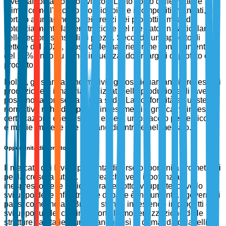
lavelli affronta notevoli vincoli. L'alto costo delle materie
prime, come l'acciaio inossidabile e i compositi avanzati, ha
portato a un aumento dei prezzi dei prodotti, limitando
potenzialmente la penetrazione del mercato, in particolare
nelle regioni sensibili ai prezzi. Secondo un rapporto di
settore del 2023, i costi delle materie prime sono aumentati
del 15% anno su anno, influenzando i margini di profitto dei
produttori.
Inoltre, gli standard normativi rigorosi riguardanti i processi di
produzione e i materiali utilizzati nella produzione di lavelli
possono rappresentare una sfida. La conformità a queste
normative richiede spesso investimenti significativi in test e
certificazioni, che possono essere un ostacolo per le piccole
e medie imprese che cercano di entrare nel mercato.
Opportunità di Mercato
Il mercato dei lavelli presenta diverse opportunità promettenti
per la crescita futura. Un'area chiave è il potenziale
inespresso nelle regioni rurali e sottosviluppate, dove lo
sviluppo delle infrastrutture di base è in aumento. I governi di
paesi come India e Brasile stanno investendo in progetti di
sviluppo rurale, che includono la modernizzazione delle
strutture sanitarie, aumentando così la domanda di lavelli