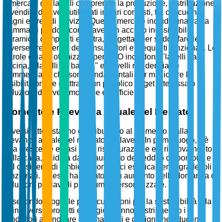
Il mercato dei lavelli comprende la produzione, distribuzione
e vendita di lavelli utilizzati in vari contesti, tra cui cucine,
bagni e aree di servizio. Questo mercato include una vasta
gamma di prodotti come lavelli in acciaio inossidabile,
ceramica, compositi e pietra, progettati per soddisfare le
diverse preferenze dei consumatori e i requisiti funzionali. Le
parole chiave ottimizzate per SEO includono "lavelli da
cucina," "lavelli da bagno," e "lavelli residenziali e
commerciali," che sono fondamentali per migliorare la
visibilità online e attrarre un pubblico target interessato a
soluzioni di lavelli moderne ed efficienti.
Momento e Rilevanza Attuale del Mercato
Diversi fattori stanno contribuendo al momento e alla
rilevanza attuale del mercato dei lavelli. In primo luogo, c'è
una crescente enfasi sulla ristrutturazione e il rinnovamento
della casa, guidata da un aumento del reddito disponibile e
dal desiderio di ambienti domestici esteticamente gradevoli e
funzionali. Questo ha portato a un aumento della domanda di
soluzioni per lavelli premium e personalizzate.
In secondo luogo, le preoccupazioni per la sostenibilità e la
spinta verso prodotti ecologici stanno costringendo i
produttori a innovare con materiali e design che riducono