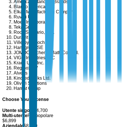
American Standard Brands
Blanco America, Inc.
Elkay Manufacturing Company
Ruvati USA
Moen Incorporated
Teka Group
Roca Sanitario, S.A.
Duravit AG
Villeroy & Boch AG
Hansgrohe SE
JOMOO Kitchen & Bath Co., Ltd.
VIGO Industries LLC
Kraus USA Inc.
Reginox BV
Alveus
Kindred Sinks Ltd.
Oliveri Solutions
Hamat Group
Choose Your License
Utente singolo
$
4,700
Multi-utente
Più popolare
$
6,899
Aziendale
$
8,499