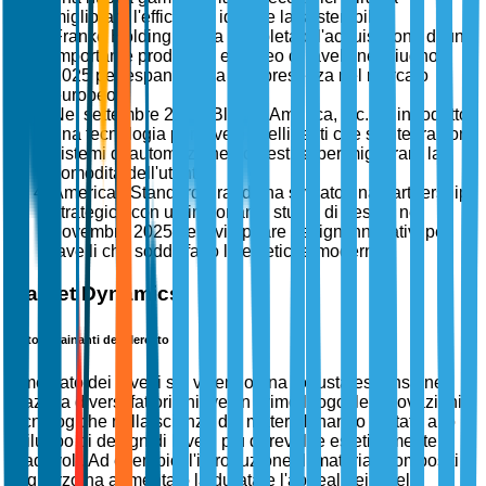
migliorare l'efficienza idrica e la sostenibilità.
Franke Holding AG ha completato l'acquisizione di un
importante produttore europeo di lavelli nel giugno
2025 per espandere la sua presenza nel mercato
europeo.
Nel settembre 2025, Blanco America, Inc. ha introdotto
una tecnologia per lavelli intelligenti che si integra con i
sistemi di automazione domestica per migliorare la
comodità dell'utente.
American Standard Brands ha svelato una partnership
strategica con un importante studio di design nel
novembre 2025 per sviluppare design innovativi per
lavelli che soddisfano le estetiche moderne.
Market Dynamics
Fattori Trainanti del Mercato
Il mercato dei lavelli sta vivendo una robusta espansione
grazie a diversi fattori chiave. In primo luogo, le innovazioni
tecnologiche nella scienza dei materiali hanno portato allo
sviluppo di design di lavelli più durevoli e esteticamente
gradevoli. Ad esempio, l'introduzione di materiali compositi e
in quarzo ha aumentato la durata e l'appeal dei lavelli