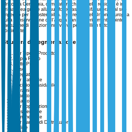
idrico. La Germania, come attore chiave nella regione, è in
prima linea grazie alla sua forte base manifatturiera e al suo
impegno per la sostenibilità. Le direttive dell'Unione Europea
sulla conservazione dell'acqua hanno ulteriormente spinto
l'adozione di soluzioni innovative per lavelli in tutto il
continente.
Struttura di Segmentazione
Per Tipo di Prodotto
Sopra Piano
Sotto Piano
Vaso
Integrato
Per Materiale
Acciaio Inossidabile
Ceramica
Granito
Quarzo
Per Applicazione
Residenziale
Commerciale
Per Canale di Distribuzione
Offline