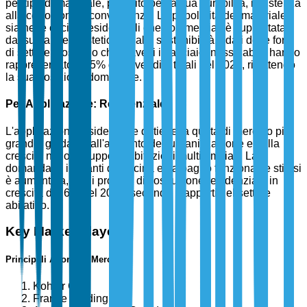
per tipo di materiale, preferito per la sua durabilità, resistenza
alla corrosione e convenienza. La popolarità del materiale
sia nelle cucine residenziali che commerciali è supportata
dal suo appeal estetico e dalla sostenibilità. I dati delle fonti
di settore mostrano che i lavelli in acciaio inossidabile hanno
rappresentato il 45% delle vendite totali nel 2024, riflettendo
la sua posizione dominante.
Per Applicazione: Residenziale
L'applicazione residenziale detiene la quota di mercato più
grande, guidata dall'aumento dell'urbanizzazione e dalla
crescita nello sviluppo di abitazioni multifamiliari. La
domanda di impianti da cucina e da bagno funzionali e stilosi
è aumentata, con i progetti di costruzione residenziale in
crescita del 6% nel 2024, secondo i rapporti del settore
abitativo.
Key Market Players
Principali Attori del Mercato
Kohler Co.
Franke Holding AG