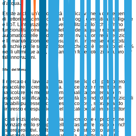
d'acqua.
Esiste anche un'opportunità significativa nella convergenza
di settori adiacenti, come la tecnologia domestica intelligente
e l'IoT. L'integrazione di lavelli abilitati all'IoT che offrono
funzionalità come analisi dell'uso dell'acqua e rilevamento
automatico delle perdite potrebbe rivoluzionare l'interazione
e la manutenzione dei consumatori. L'interesse del capitale
di rischio per le soluzioni domestiche IoT è cresciuto del 40%
negli ultimi due anni, indicando un forte potenziale futuro per
tali innovazioni.
Sfide del Mercato
Il mercato dei lavelli affronta diverse sfide che potrebbero
ostacolare la crescita futura. Le incertezze normative, in
particolare nei mercati internazionali, rappresentano un
ostacolo significativo. La conformità a standard internazionali
variabili può essere complessa e costosa, scoraggiando
l'ingresso e l'espansione nel mercato per alcuni produttori.
I costi iniziali elevati associati a tecnologie di produzione
avanzate e allo sviluppo delle infrastrutture possono anche
essere proibitivi. Inoltre, il mercato è ostacolato da una
carenza di manodopera qualificata, in particolare nelle