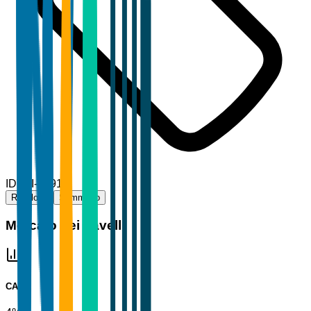
ID
TBI-13910
Riepilogo
Sommario
Mercato dei Lavelli
CAGR