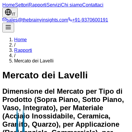
Home
Settori
Rapporti
Servizi
Chi siamo
Contattaci
IT
sales@thebrainyinsights.com
+91-9370600191
Home
/
Rapporti
/
Mercato dei Lavelli
Mercato dei Lavelli
Dimensione del Mercato per Tipo di
Prodotto (Sopra Piano, Sotto Piano,
Vaso, Integrato), per Materiale
(Acciaio Inossidabile, Ceramica,
Granito, Quarzo), per Applicazione