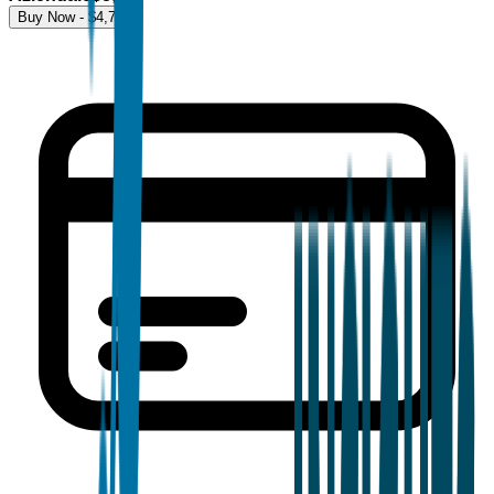
Buy Now - $
4,700