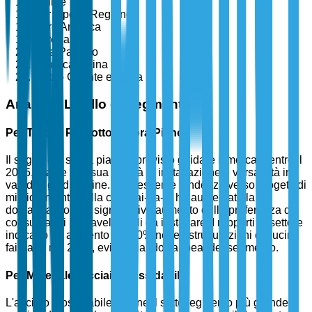
Online
Per Tipo di Regione
Nord America
Europa
Asia Pacifico
America Latina
Medio Oriente e Africa
Analisi a Livello di Segmento
Per Tipo di Prodotto: Sopra Piano
Il segmento sopra piano è previsto guidare il mercato entro il
2025, grazie alla sua facilità di installazione e versatilità in
vari design di cucine. La crescente tendenza verso progetti di
miglioramento della casa fai-da-te ha aumentato la
domanda, con un significativo aumento della preferenza dei
consumatori per lavelli facili da installare. I rapporti di settore
indicano un aumento del 30% nelle ristrutturazioni di cucine
fai-da-te nel 2024, evidenziando l'appeal del segmento.
Per Materiale: Acciaio Inossidabile
L'acciaio inossidabile rimane il sottosegmento più grande