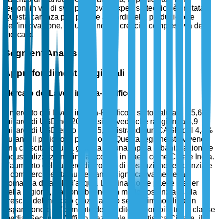
regioni in via di sviluppo dove l'expertise tecnica è limitata.
Questa carenza può portare a ritardi nella produzione e
nell'innovazione, influenzando la crescita complessiva del
mercato.
Segment Analysis
Approfondimenti Regionali
Mercato dei Lavelli in Asia-Pacifico
Il mercato dei lavelli in Asia-Pacifico è stato valutato a 5,6
miliardi di USD nel 2025 e si prevede che raggiunga 8,9
miliardi di USD entro il 2035, registrando un CAGR del 4,8%
durante il periodo di previsione. Questa regione sta vivendo
una crescita robusta guidata da una rapida urbanizzazione e
industrializzazione, in particolare in paesi come Cina e India.
L'aumento del numero di progetti di costruzione residenziale
e commerciale sta aumentando significativamente la
domanda di lavelli d'acqua. La Cina, come paese leader
nella regione, sta contribuendo in modo sostanziale alla
crescita del mercato grazie al suo settore immobiliare in
espansione e all'aumento del reddito disponibile tra la classe
media. Secondo l'Ufficio Nazionale di Statistica Cinese, il