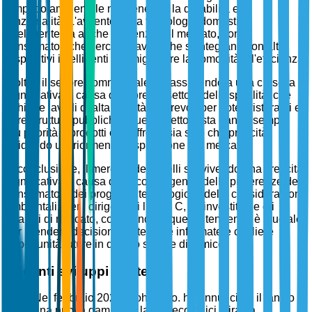
l'impatto ambientale mantenendo la durabilità e la
funzionalità. L'avvento della tecnologia domestica
intelligente ha anche influenzato il mercato, con i
consumatori che cercano lavelli che si integrano con altri
dispositivi intelligenti per migliorare la comodità e l'efficienza.
Inoltre, il settore commerciale sta assistendo a una crescita
significativa a causa del fiorente settore dell'ospitalità, che
richiede lavelli di alta qualità e durevoli per hotel, ristoranti e
altre strutture pubbliche. Questo settore sta dando sempre
più priorità a prodotti che offrono sia stile che praticità,
guidando ulteriormente l'espansione del mercato.
In conclusione, il mercato dei lavelli sta vivendo una crescita
significativa a causa della convergenza delle preferenze dei
consumatori, dei progressi tecnologici e delle considerazioni
ambientali. Per i dirigenti di livello C, gli investitori e gli
analisti di mercato, comprendere queste tendenze è cruciale
per prendere decisioni strategiche informate e cogliere
opportunità future in questo settore dinamico.
Recenti sviluppi strategici
Nel febbraio 2025, Kohler Co. ha annunciato il lancio di
una nuova gamma di lavelli ecologici mirati a