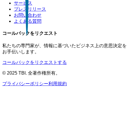
サービス
プレスリリース
お問い合わせ
よくある質問
コールバックをリクエスト
私たちの専門家が、情報に基づいたビジネス上の意思決定を
お手伝いします。
コールバックをリクエストする
© 2025 TBI. 全著作権所有。
プライバシーポリシー
利用規約