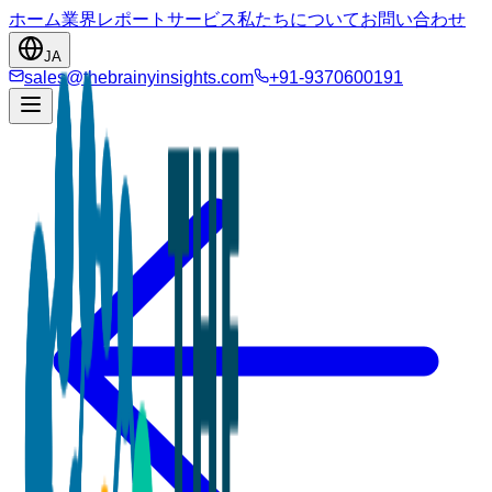
ホーム
業界
レポート
サービス
私たちについて
お問い合わせ
JA
sales@thebrainyinsights.com
+91-9370600191