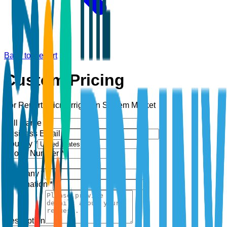
Back to Report
Custom Pricing
For Report:
Micro-Irrigation System Market
Full Name *
Business Email *
Country *
Phone Number *
+1
Company *
Designation *
Description