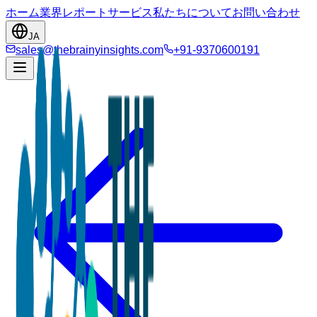
ホーム
業界
レポート
サービス
私たちについて
お問い合わせ
JA
sales@thebrainyinsights.com
+91-9370600191