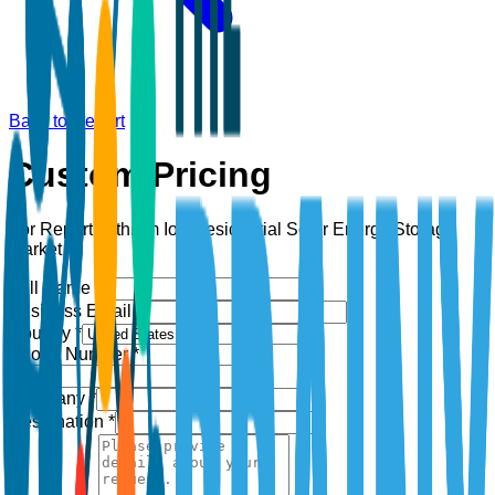
Back to Report
Custom Pricing
For Report:
Lithium Ion Residential Solar Energy Storage
Market
Full Name *
Business Email *
Country *
Phone Number *
+1
Company *
Designation *