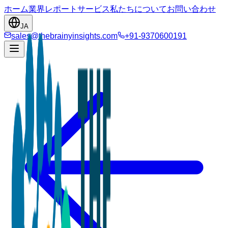
ホーム
業界
レポート
サービス
私たちについて
お問い合わせ
JA
sales@thebrainyinsights.com
+91-9370600191