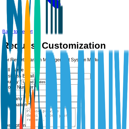
Back to Report
Request Customization
For Report:
Carbon Management System Market
Full Name *
Business Email *
Country *
Phone Number *
+1
Company *
Designation *
Description