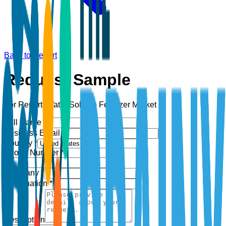
Back to Report
Request Sample
For Report:
Water Soluble Fertilizer Market
Full Name *
Business Email *
Country *
Phone Number *
+1
Company *
Designation *
Description