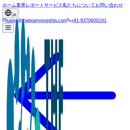
ホーム
業界
レポート
サービス
私たちについて
お問い合わせ
JA
sales@thebrainyinsights.com
+91-9370600191