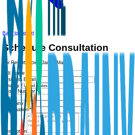
Back to Report
Schedule Consultation
For Report:
Down Jacket Market
Full Name *
Business Email *
Country *
Phone Number *
+1
Company *
Designation *
Description