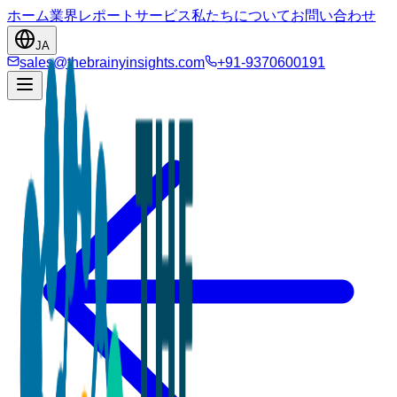
ホーム
業界
レポート
サービス
私たちについて
お問い合わせ
JA
sales@thebrainyinsights.com
+91-9370600191