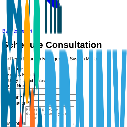
Back to Report
Schedule Consultation
For Report:
Carbon Management System Market
Full Name *
Business Email *
Country *
Phone Number *
+1
Company *
Designation *
Description