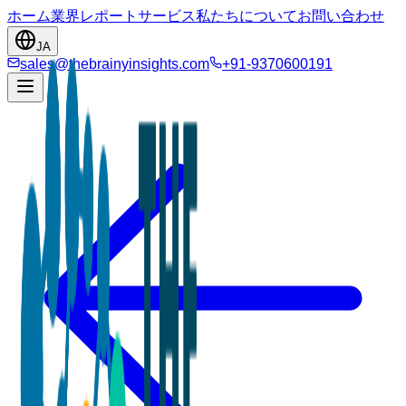
ホーム
業界
レポート
サービス
私たちについて
お問い合わせ
JA
sales@thebrainyinsights.com
+91-9370600191