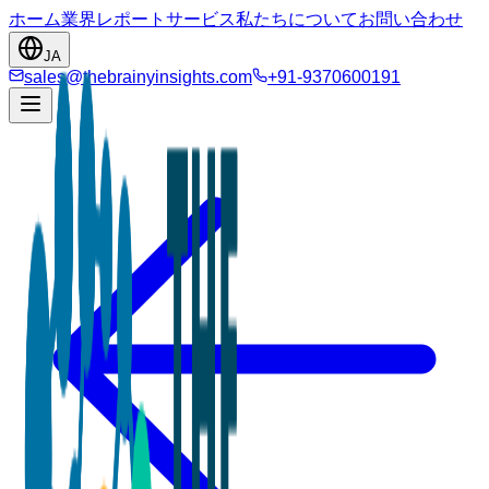
ホーム
業界
レポート
サービス
私たちについて
お問い合わせ
JA
sales@thebrainyinsights.com
+91-9370600191