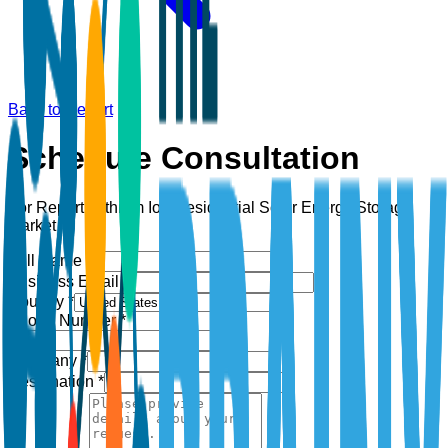
Back to Report
Schedule Consultation
For Report:
Lithium Ion Residential Solar Energy Storage
Market
Full Name *
Business Email *
Country *
Phone Number *
+1
Company *
Designation *