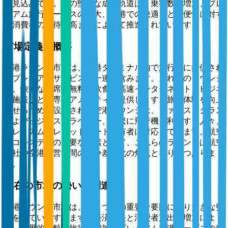
る見込みです。この堅調な成長軌道は、乗客数の増加、プレ
ミアム旅行サービスの拡大、空港での快適さと利便性に対す
る消費者の期待の高まりによって推進されています。
市場定義と概要
空港ラウンジ市場は、空港ターミナル内で旅行者に提供され
るプレミアムサービスの一連を含みます。これらのラウンジ
は、快適な座席、無料の飲食、高速インターネット、ビジネ
ス施設などの専用アメニティを提供します。旅行体験を向上
させるために設計された空港ラウンジは、ファーストクラス
およびビジネストラベラー、頻繁に飛行機を利用する人々、
プレミアムクレジットカード保有者に対応しています。航空
エコシステムの重要な要素として、これらのラウンジは航空
会社や空港運営者間の競争差別化の焦点となりつつありま
す。
現在の市場の勢いと関連性
空港ラウンジ市場は、いくつかの重要な要因により大きな勢
いを得ています。まず、経済成長と消費者支出の増加によ