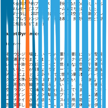
ス会員の予約プロセスを合理化するための新しいデジ
タルサービスプラットフォームを立ち上げました。
ダナタは、2025年9月にドバイ国際空港で最新のプレ
ミアムラウンジデザインを発表し、持続可能性と贅沢
に焦点を当てました。
Market Dynamics
市場ドライバー
空港ラウンジ市場は、いくつかの重要な要因によって堅調な
成長を遂げています。まず、パンデミック後のビジネスおよ
びレジャー旅行の復活によって、世界的な航空旅行需要が増
加していることが重要なドライバーです。国際航空運送協会
（IATA）によると、2024年までに世界の乗客数はパンデミ
ック前の水準の103%に達する見込みであり、潜在的なラウ
ンジ利用者の大幅な増加を示しています。さらに、技術革新
が空港ラウンジでの顧客体験を向上させています。デジタル
チェックインシステムやAI駆動のプラットフォームを通じた
パーソナライズされた顧客サービスの採用が急速にラウンジ
運営を変革し、旅行者にシームレスで贅沢な体験を提供して