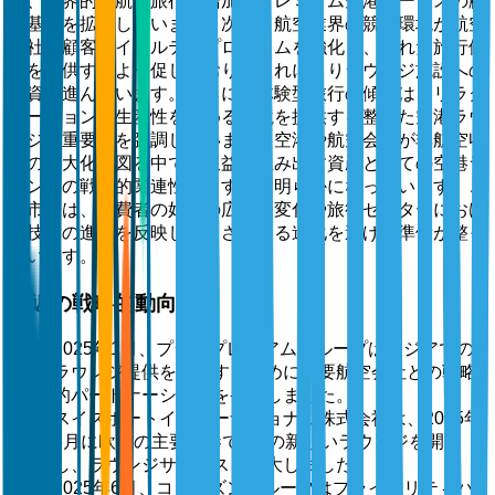
り、世界的な航空旅行の増加がプレミアム空港サービスの顧
客基盤を拡大しています。次に、航空業界の競争環境が航空
会社に顧客ロイヤルティプログラムを強化し、優れた旅行体
験を提供するよう促しており、これによりラウンジ施設への
投資が進んでいます。さらに、体験型旅行の傾向は、リラク
ゼーションと生産性を高める環境を提供する整った空港ラウ
ンジの重要性を強調しています。空港や航空会社が非航空収
益の最大化を図る中で、収益を生み出す資産としての空港ラ
ウンジの戦略的関連性がますます明らかになっています。こ
の市場は、消費者の好みの広範な変化や旅行セクターにおけ
る技術の進歩を反映して、さらなる進化を遂げる準備が整っ
ています。
最近の戦略的動向
2025年1月、プラザプレミアムグループはアジアでの
ラウンジ提供を強化するために主要航空会社との戦略
的パートナーシップを発表しました。
スイスポートインターナショナル株式会社は、2025年
3月に欧州の主要空港で3つの新しいラウンジを開設
し、ラウンジサービスを拡大しました。
2025年6月、コリンズングループはプライオリティパ