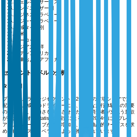
ウェルネスサービス
エンドユーザー別
ビジネストラベラー
レジャートラベラー
地域タイプ別
北米
ヨーロッパ
アジア太平洋
ラテンアメリカ
中東およびアフリカ
セグメントレベルの分析
タイプ別
プレミアムラウンジセグメントは2025年の市場シェアで支
配的です。成長のドライバーには、贅沢な旅行体験への需要
の高まりと、快適さを向上させるために消費者が支払う意欲
が含まれます。Statistaの調査によると、2024年にはプレミ
アムメンバーシップが25%増加し、主に独占的サービスを求
めるビジネストラベラーによって推進されています。