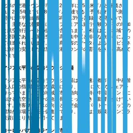
北米の空港ラウンジ市場は2025年に15億米ドルと評価さ
れ、2035年までに28億米ドルに達すると予測され、予測期
間中に年平均成長率（CAGR）6.3%を記録する見込みで
す。主要な成長要因には、プレミアム旅行体験の需要の増加
と航空旅行ルートの拡大が含まれます。米国はこの地域での
主要国であり、国際空港の高い集中度と裕福な旅行者によっ
て推進されています。米国商務省のデータによると、ビジネ
ス旅行の安定した増加が空港ラウンジの需要をさらに高めて
います。
アジア太平洋の空港ラウンジ市場
アジア太平洋の空港ラウンジ市場は、急速な都市化と中産階
級人口の指数関数的な成長により、2番目に大きなシェアを
持っています。この地域の市場動向は、特に中国とインドに
おける航空セクターの急成長によって大きく影響を受けてい
ます。乗客サービスの向上と航空会社のパートナーシップの
増加が市場の成長を促進しており、中国は大規模なインフラ
投資により先頭を切っています。
ヨーロッパの空港ラウンジ市場