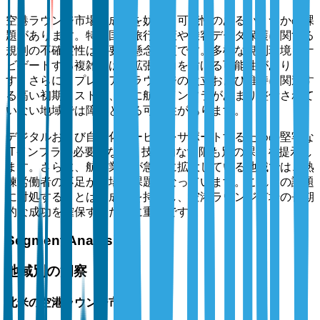
空港ラウンジ市場の成長を妨げる可能性のあるいくつかの課
題があります。特に国際旅行政策や乗客データ保護に関する
規制の不確実性は重要な懸念事項です。多様な規制環境をナ
ビゲートする複雑さは、拡張努力を妨げる可能性がありま
す。さらに、プレミアムラウンジの設立および維持に関連す
る高い初期コストは、特に航空インフラがあまり整備されて
いない地域では障壁となる可能性があります。
デジタルおよび自動化サービスをサポートするための堅牢な
ITインフラの必要性など、技術的な制限も別の課題を提示し
ます。さらに、航空業界が急速に拡大している地域では、熟
練労働者の不足が市場の課題となっています。これらの課題
に対処することは、成長を持続し、空港ラウンジ市場の長期
的な成功を確保するために重要です。
Segment Analysis
地域別の洞察
北米の空港ラウンジ市場