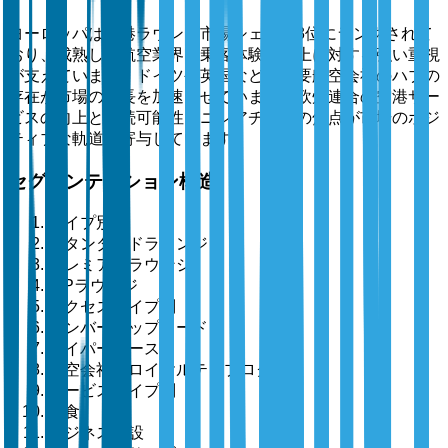
ヨーロッパは空港ラウンジ市場シェアで3位にランクされて
おり、成熟した航空業界と乗客体験の向上に対する強い重視
が支えています。ドイツや英国などの主要航空会社のハブの
存在が市場の成長を加速させています。欧州連合の空港サー
ビスの向上と持続可能性イニシアチブへの焦点が市場のポジ
ティブな軌道に寄与しています。
セグメンテーション構造
タイプ別
スタンダードラウンジ
プレミアムラウンジ
VIPラウンジ
アクセスタイプ別
メンバーシップカード
ペイパーユース
航空会社のロイヤルティプログラム
サービスタイプ別
飲食
ビジネス施設