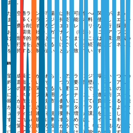
います。
また、空港ラウンジ市場では持続可能性への関心が高まって
います。多くのラウンジが持続可能な材料を使用し、エネル
ギー消費を削減するなどのエコフレンドリーな慣行を採用し
ており、環境、社会、ガバナンス（ESG）イニシアチブに
向けた世界的な推進と一致しています。これは、環境意識の
高い旅行者を惹きつけるだけでなく、持続可能なビジネス慣
行を支持する規制の追い風とも一致しています。
市場制約
有望な成長にもかかわらず、空港ラウンジ市場はいくつかの
制約に直面しています。一つの重要な障壁は、プレミアムラ
ウンジの運営に関連する高い運営コストです。これらのコス
トには、スタッフの雇用、メンテナンス、先進技術システム
の統合が含まれ、新規市場参入者にとっては負担となる可能
性があります。さらに、乗客データのプライバシーおよびセ
キュリティに関連する規制要件の増加が課題をもたらしてい
ます。これらの規制に準拠するためには、サイバーセキュリ
ティ対策への大規模な投資が必要であり、特に小規模な運営
者にとってはリソースに負担をかける可能性があります。