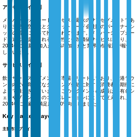
アクセスタイプ別
メンバーシップカードアクセスは最大のサブセグメントであ
り、主要航空会社とクレジットカード会社間のパートナーシ
ップの増加によって推進されています。メンバーシップカー
ドを通じて提供される利便性と付加価値サービスにより、
2024年には新規加入が30%増加したと業界の情報源が報告
しています。
サービスタイプ別
飲食サービスセグメントは市場をリードしており、空港ラウ
ンジ内での高品質なダイニング体験に対する消費者の期待に
よって推進されています。このセグメントの成長は、有名シ
ェフやブランドとのコラボレーションによって支えられ、
2024年には顧客満足度が20%向上しました。
Key Market Players
主要市場プレイヤー