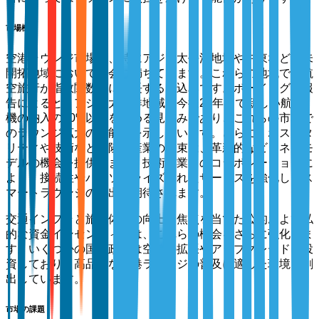
市場機会
空港ラウンジ市場は、特にアジア太平洋地域や中東などの未
開拓地域において機会に満ちています。これらの地域では航
空旅行が指数関数的に成長する見込みです。ボーイングの報
告によると、アジア太平洋地域は今後20年間で新しい航空
機の納入の40%以上を占める見込みであり、これらの市場で
のラウンジ拡大の可能性を示しています。さらに、ホスピタ
リティや技術などの隣接産業の収束は、革新的なビジネスモ
デルの機会を提供します。技術企業とのコラボレーションに
より、接続性やパーソナライズされたサービスを強化したス
マートラウンジの創出が期待されます。
交通インフラと旅行体験の向上に焦点を当てた公的および私
的な資金インセンティブは、これらの機会をさらに強化しま
す。いくつかの国の政府は空港の拡張やアップグレードに投
資しており、高品質な空港ラウンジの普及に適した環境を創
出しています。
市場の課題