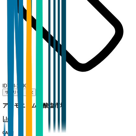
ID
TBI-10907
サマリー
目次
アンモニウム硝酸塩市場
CAGR