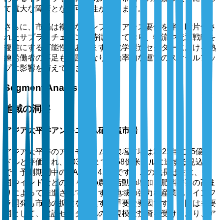
て重大な障壁となる可能性があります。
さらに、市場は複雑なコンプライアンス要件を伴う断片化さ
れたサプライチェーンを特徴としており、物流や流通戦略を
複雑にする可能性があります。化学製造セクターにおける熟
練労働者の不足も課題となり、効率的な運営のスケールアッ
プに影響を与えています。
Segment Analysis
地域の洞察
アジア太平洋アンモニウム硝酸塩市場
アジア太平洋のアンモニウム硝酸塩市場は2025年に35億米
ドルと評価され、2035年までに58億米ドルに達する見込み
で、予測期間中のCAGRは4.8%です。この成長は主に、中
国やインドなどの国々での農業活動の増加と肥料需要の高ま
りによって推進されています。地域の強力な産業化とインフ
ラ開発も市場の拡大を促進する重要な要因です。中国は主要
国として、建設セクターへの大規模な投資を受けており、ア