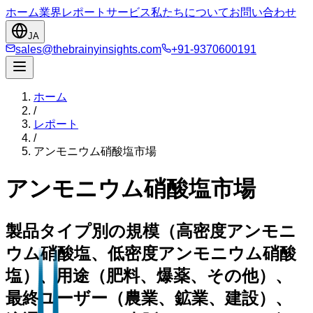
ホーム
業界
レポート
サービス
私たちについて
お問い合わせ
JA
sales@thebrainyinsights.com
+91-9370600191
ホーム
/
レポート
/
アンモニウム硝酸塩市場
アンモニウム硝酸塩市場
製品タイプ別の規模（高密度アンモニ
ウム硝酸塩、低密度アンモニウム硝酸
塩）、用途（肥料、爆薬、その他）、
最終ユーザー（農業、鉱業、建設）、