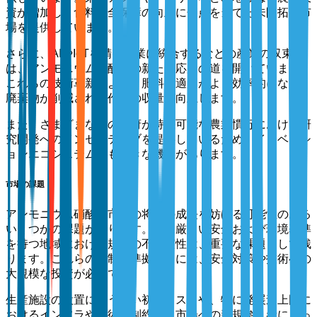
資が増加し、食料安全保障の向上に焦点を当てた未開拓の市
場を提供しています。
さらに、AIやIoTを精密農業に統合するなどの産業の収束
は、アンモニウム硝酸塩の新たな応用の道を開いています。
これらの技術革新により、肥料の適用がより効率的になり、
廃棄物が削減され、作物の収量が向上します。
また、さまざまな国の政府が持続可能な農業慣行における研
究開発へのインセンティブを提供しているため、イノベーシ
ョンエコシステムにも大きな機会があります。
市場の課題
アンモニウム硝酸塩市場の将来の成長を妨げる可能性のある
いくつかの課題があります。特に厳しい安全および環境基準
を持つ地域における規制の不確実性は、重要な課題として残
ります。これらの規制に準拠するには、安全対策や技術への
大規模な投資が必要です。
生産施設の設置に伴う高い初期コストや、特に発展途上国に
おけるインフラや技術的制約は、市場への新規参入者にとっ