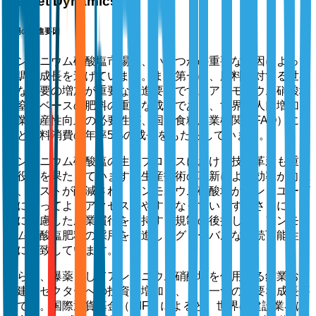
Market Dynamics
市場の推進要因
アンモニウム硝酸塩市場は、いくつかの重要な要因によって
堅調な成長を遂げています。まず第一に、肥料に対する世界
的な需要の増加が重要な推進要因です。アンモニウム硝酸塩
は窒素ベースの肥料の重要な成分であり、世界の人口増加と
農業生産性向上の必要性が、国連食糧農業機関（FAO）によ
ると肥料消費の年率5%の成長をもたらしています。
アンモニウム硝酸塩の生産プロセスにおける技術革新も重要
な役割を果たしています。生産技術の革新により効率が向上
し、コストが削減され、アンモニウム硝酸塩がエンドユーザ
ーにとってよりアクセスしやすくなっています。さらに、環
境に配慮した農業慣行を支持する規制の後押しが、アンモニ
ウム硝酸塩肥料の採用を促進し、グローバルな持続可能性目
標に合致しています。
さらに、爆薬としてアンモニウム硝酸塩を使用する鉱業およ
び建設セクターへの投資の増加も、もう一つの重要な成長要
因です。国際通貨基金（IMF）によると、世界の建設業界は