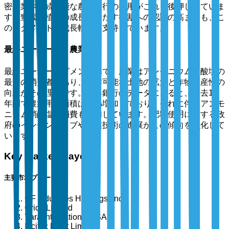
密農業や持続可能な農業慣行の採用がこれを後押ししていま
す。窒素が植物の成長に果たす役割への認識の高まりも、こ
のセグメントの成長軌道を支持しています。
最終ユーザー別：農業
最終ユーザーセグメント内で、農業はアンモニウム硝酸塩の
最大の消費者であり、耕作可能な土地の拡大と作物生産性の
向上がその理由です。世界銀行のデータによると、過去10
年間で農業用地面積は15%増加しており、それに伴いアンモ
ニウム硝酸塩の消費も増加しています。肥料使用に対する政
府のインセンティブや農業技術の進展がこの傾向を強化して
います。
Key Market Players
主要市場プレーヤー
CF Industries Holdings, Inc.
Orica Limited
Yara International ASA
Incitec Pivot Limited