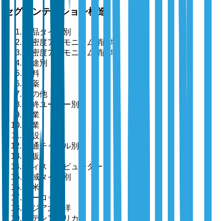
セグメンテーション構造
製品タイプ別
高密度アンモニウム硝酸塩
低密度アンモニウム硝酸塩
用途別
肥料
爆薬
その他
最終ユーザー別
農業
鉱業
建設
流通チャネル別
直販
ディストリビューター
地域タイプ別
北米
ヨーロッパ
アジア太平洋
ラテンアメリカ