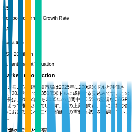
5.5%
Compound Annual Growth Rate
Market Size
USD 20 billion
Current Market Valuation
Market Introduction
アンモニウム硝酸塩市場は2025年に200億米ドルと評価さ
れ、2035年までに350億米ドルに成長する見込みです。この
成長は、2026年から2035年の期間中に5.5%の堅調なCAGR
によって推進されています。この上昇傾向は、特に農業や鉱
業におけるアンモニウム硝酸塩の需要の増加を強調していま
す。
市場の定義と概要