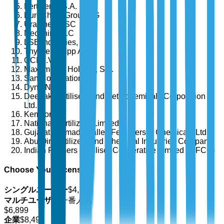
Fertiberia, S.A.
EuroChem Group AG
Uralchem JSC
Neochim PLC
LSB Industries, Inc.
ThyssenKrupp AG
OCI N.V.
Maxamcorp Holding, S.L.
San Corporation
Dyno Nobel
Deepak Fertilisers and Petrochemicals Corporation
Ltd.
Kemcore
National Fertilizers Limited
Gujarat Narmada Valley Fertilizers & Chemicals Ltd.
Abu Qir Fertilizers and Chemical Industries Company
Indian Farmers Fertiliser Cooperative Limited (IFFCO)
Choose Your License
シングルユーザー
$
4,700
マルチユーザー
一番人気
$
6,899
企業
$
8,499