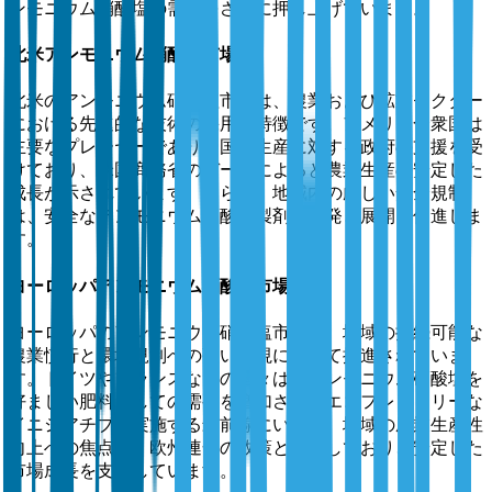
ンモニウム硝酸塩の需要をさらに押し上げています。
北米アンモニウム硝酸塩市場
北米のアンモニウム硝酸塩市場は、農業および鉱業セクター
における先進的な技術の採用が特徴です。アメリカ合衆国は
主要なプレーヤーであり、国内生産に対する政府の支援を受
けており、米国商務省のデータによると農業生産の安定した
成長が示されています。さらに、地域内の厳しい安全規制
は、安全なアンモニウム硝酸塩製剤の開発と展開を促進しま
す。
ヨーロッパアンモニウム硝酸塩市場
ヨーロッパのアンモニウム硝酸塩市場は、地域の持続可能な
農業慣行と環境規制への強い重視によって推進されていま
す。ドイツやフランスなどの国々は、アンモニウム硝酸塩を
好ましい肥料としての需要を増加させるエコフレンドリーな
イニシアチブを実施する最前線にいます。地域の農業生産性
向上への焦点は、欧州連合の政策と一致しており、安定した
市場成長を支援しています。