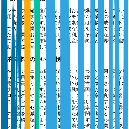
アンモニウム硝酸塩市場は、肥料および爆薬成分として広く
使用される化学化合物であるアンモニウム硝酸塩の生産、流
通、消費を含みます。その高い窒素含量は植物の成長に不可
欠であり、農業部門において重要な役割を果たしています。
また、鉱業における爆薬としての利用もその多様な用途を示
しています。この市場は、農業生産性の向上と世界中の鉱業
活動の支援に寄与しています。
現在の市場の勢いと関連性
現在、アンモニウム硝酸塩市場は、いくつかの要因が重なり
合って注目を集めています。世界の人口増加とそれに伴う食
料需要の高まりは、高効率の肥料の必要性を増大させ、市場
を後押ししています。さらに、新興経済国におけるインフラ
プロジェクトや鉱業活動の拡大が、コスト効率の良い爆薬と
してのアンモニウム硝酸塩の需要を促進しています。加え
て、生産プロセスにおける技術革新が効率を向上させ、環境
への影響を軽減し、環境に配慮した利害関係者にとってアン
モニウム硝酸塩をより魅力的にしています。これらのダイナ
ミクスは、アンモニウム硝酸塩市場を全球的な農業および産