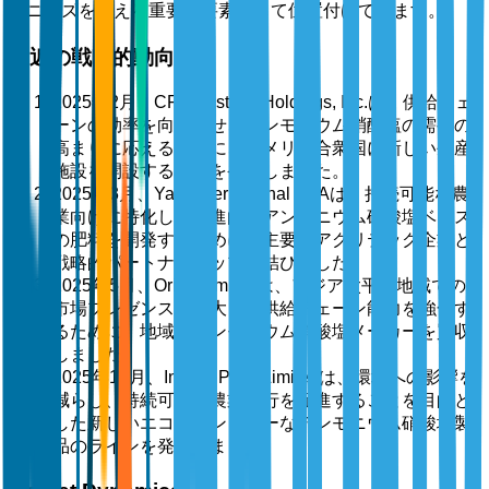
業ニーズを支える重要な要素として位置付けています。
最近の戦略的動向
2025年2月、CF Industries Holdings, Inc.は、供給チェ
ーンの効率を向上させ、アンモニウム硝酸塩の需要の
高まりに応えるために、アメリカ合衆国に新しい生産
施設を開設することを発表しました。
2025年3月、Yara International ASAは、持続可能な農
業向けに特化した先進的なアンモニウム硝酸塩ベース
の肥料を開発するために、主要なアグリテック企業と
戦略的パートナーシップを結びました。
2025年5月、Orica Limitedは、アジア太平洋地域での
市場プレゼンスを拡大し、供給チェーン能力を強化す
るために、地域のアンモニウム硝酸塩メーカーを買収
しました。
2025年10月、Incitec Pivot Limitedは、環境への影響を
減らし、持続可能な農業慣行を促進することを目的と
した新しいエコフレンドリーなアンモニウム硝酸塩製
品のラインを発表しました。