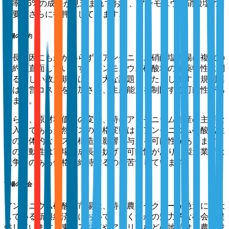
年率3.6%の成長が見込まれており、アンモニウム硝酸塩の
需要をさらに後押ししています。
市場の制約
成長要因にもかかわらず、アンモニウム硝酸塩市場は複数の
制約に直面しています。アンモニウム硝酸塩の爆薬特性に関
する厳しい政府規制は、重大な課題をもたらします。規制遵
守は運営コストを増加させ、生産能力を制限する可能性があ
ります。
さらに、原材料価格の変動、特にアンモニウム生産の主要な
投入物である天然ガスの価格変動は、アンモニウム硝酸塩生
産の全体的なコスト構造に影響を与える可能性があります。
この変動性は市場の成長を妨げる可能性があり、製造業者は
競争力のある価格を維持するのに苦労しています。
市場の機会
アンモニウム硝酸塩市場は、特に農業セクターが急速に拡大
している新興経済国において、いくつかの魅力的な機会を提
供しています。東南アジアやアフリカなどの地域は、農業投