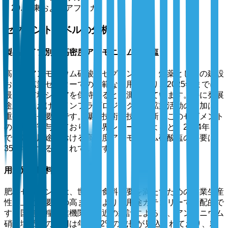
中東およびアフリカ
セグメントレベルの分析
製品タイプ別：高密度アンモニウム硝酸塩
高密度アンモニウム硝酸塩セグメントは、爆薬としての建設
および鉱業セクターでの広範な使用により、2025年までに
最大の市場シェアを保持すると予測されています。特に発展
途上国におけるインフラプロジェクトや鉱業活動の増加は、
重要な成長要因です。爆破技術の技術革新もこのセグメント
の成長に寄与しており、業界レポートによると、2024年ま
でに鉱業用途における高密度アンモニウム硝酸塩の需要は
35%増加するとされています。
用途別：肥料
肥料セグメントは、世界の食料需要を満たすための農業生産
性向上の必要性の高まりにより、用途カテゴリーで支配的で
す。国連食糧農業機関の最近の統計によると、アンモニウム
硝酸塩肥料の使用は年率3.2%の成長が見込まれており、精