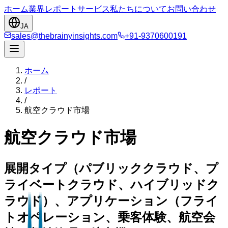
ホーム
業界
レポート
サービス
私たちについて
お問い合わせ
JA
sales@thebrainyinsights.com
+91-9370600191
ホーム
/
レポート
/
航空クラウド市場
航空クラウド市場
展開タイプ（パブリッククラウド、プ
ライベートクラウド、ハイブリッドク
ラウド）、アプリケーション（フライ
トオペレーション、乗客体験、航空会