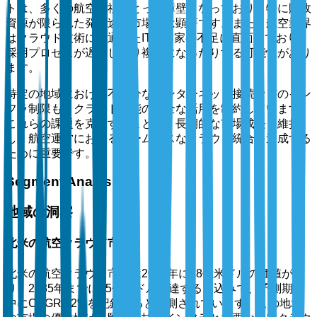
トは、多くの航空会社にとって障壁となっており、特に財政
資源が限られた発展途上市場では顕著です。また、航空業界
はクラウド技術に精通したIT専門家の不足に直面しており、
採用プロセスが遅延したり複雑になったりする可能性があり
ます。
特定の地域における不十分なインターネット接続などのイン
フラ制限も、クラウド機能の完全な活用を制約しています。
これらの課題を克服することは、長期的な市場成長を維持
し、航空運営におけるシームレスなクラウド統合を達成する
ために重要です。
Segment Analysis
地域の洞察
北米の航空クラウド市場
北米の航空クラウド市場は2025年に18億米ドルの価値があ
り、2035年までに45億米ドルに達する見込みで、予測期間
中にCAGR9.2%を記録すると予測されています。この地域