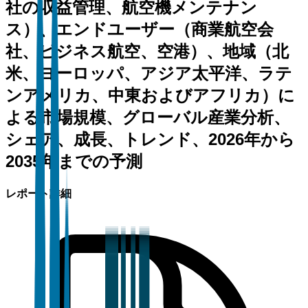
社の収益管理、航空機メンテナン
ス）、エンドユーザー（商業航空会
社、ビジネス航空、空港）、地域（北
米、ヨーロッパ、アジア太平洋、ラテ
ンアメリカ、中東およびアフリカ）に
よる市場規模、グローバル産業分析、
シェア、成長、トレンド、2026年から
2035年までの予測
レポート詳細