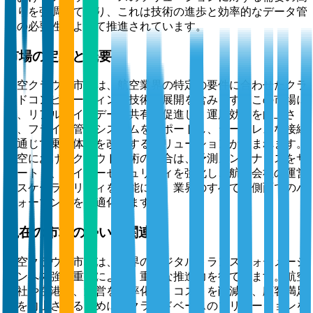
まりを強調しており、これは技術の進歩と効率的なデータ管
理の必要性によって推進されています。
市場の定義と概要
航空クラウド市場は、航空業界の特定の要件に合わせたクラ
ウドコンピューティング技術の展開を含みます。この市場に
は、リアルタイムデータ共有を促進し、運用効率を向上さ
せ、フライト管理システムをサポートし、シームレスな接続
を通じて乗客体験を改善するソリューションが含まれます。
航空におけるクラウド技術の統合は、予測メンテナンスをサ
ポートし、サイバーセキュリティを強化し、航空会社の運営
のスケーラビリティを可能にし、業界のすべての側面でのパ
フォーマンスを最適化します。
現在の市場の勢いと関連性
航空クラウド市場は、業界のデジタルトランスフォーメーシ
ョンへの強い重視により、重要な推進力を得ています。航空
会社や空港は、運営を効率化し、コストを削減し、顧客満足
度を向上させるために、クラウドベースのソリューションを