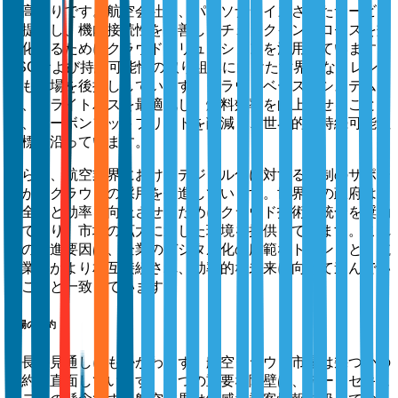
の高まりです。航空会社は、パーソナライズされたサービス
を提供し、機内接続性を改善し、チェックインプロセスを効
率化するためにクラウドソリューションを活用しています。
ESGおよび持続可能性の取り組みに向けた世界的なトレン
ドも市場を後押ししています。クラウドベースのシステム
は、フライトパスを最適化し、燃料効率を向上させること
で、カーボンフットプリントを削減し、世界的な持続可能性
目標に沿っています。
さらに、航空業界におけるデジタル化に対する規制のサポー
トが、クラウドの採用を促進しています。世界中の政府は、
安全性と効率を向上させるためにクラウド技術の統合を奨励
しており、市場の拡大に適した環境を提供しています。これ
らの推進要因は、企業のデジタル化の広範なトレンドと、航
空業界がより相互接続され、効率的な未来に向けて進んでい
ることと一致しています。
市場の制約
成長の見通しにもかかわらず、航空クラウド市場は幾つかの
制約に直面しています。一つの重要な障壁は、データセキュ