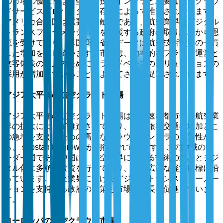
の市場の優位性は、堅牢な技術インフラと主要な航空クラウ
ドサービスプロバイダーの存在によって推進されています。
アメリカ合衆国は重要な貢献者であり、航空業界のデジタル
トランスフォーメーションを支援する政府の取り組みから恩
恵を受けており、米国商務省のデータは航空技術投資の一貫
した増加を示しています。市場は、効率的なフライト運営と
乗客体験の向上のためにクラウドベースのソリューションの
採用が増加していることによってさらに促進されています。
アジア太平洋の航空クラウド市場
アジア太平洋の航空クラウド市場は、急速な都市化と航空業
界の拡大によって推進されており、航空旅客交通の増加とこ
の急増を支えるための高度なクラウドインフラの必要性か
ら、 substantial growthが期待されています。この地域のリ
ーダー国である中国は、航空業界における技術の進歩とデジ
タル化に多額の投資を行っており、より広範な経済目標に沿
っています。航空業界におけるデジタルトランスフォーメー
ションを支持する政府の政策も市場の成長を促進していま
す。
ヨーロッパの航空クラウド市場