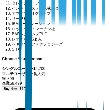
タレスグループ
インドラシステムズ株式会社
アマデウスITグループ
サーブ社
IBMコーポレーション
ロッキード・マーチン社
BAEシステムズPLC
レオナルドS.p.A.
ヘキサウェアテクノロジーズ
SITA
Choose Your License
シングルユーザー
$
4,700
マルチユーザー
一番人気
$
6,899
企業
$
8,499
Buy Now - $
4,700