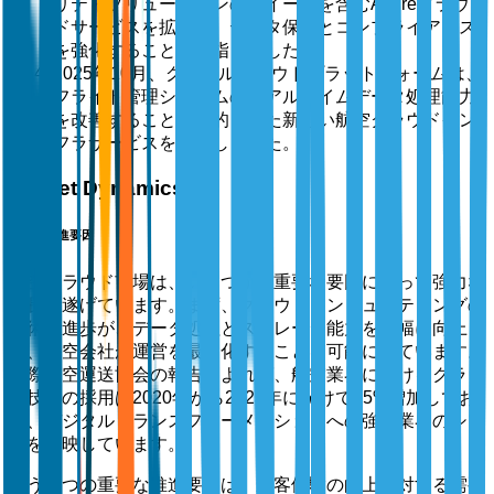
リティソリューションのスイートを含むAzureクラウ
ドサービスを拡張し、データ保護とコンプライアンス
を強化することを目指しました。
2025年10月、グーグルクラウドプラットフォームは、
フライト管理システムのリアルタイムデータ処理能力
を改善することを目的とした新しい航空クラウドイン
フラサービスを導入しました。
Market Dynamics
市場の推進要因
航空クラウド市場は、いくつかの重要な要因によって強力な
成長を遂げています。まず、クラウドコンピューティングの
技術的進歩が、データ処理とストレージ能力を大幅に向上さ
せ、航空会社が運営を最適化することを可能にしています。
国際航空運送協会の報告によれば、航空業界におけるクラウ
ド技術の採用は2020年から2023年にかけて35%増加してお
り、デジタルトランスフォーメーションへの強い業界のシフ
トを反映しています。
もう一つの重要な推進要因は、乗客体験の向上に対する需要