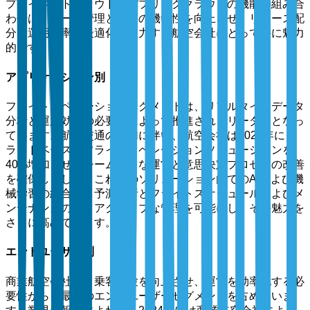
プライベートクラウドとパブリッククラウドの機能の組み合
わせは、データ管理と運用の機敏性を向上させ、リソース配
分と運用効率の最適化に注力する航空会社にとって特に魅力
的です。
アプリケーション別
フライトオペレーションセグメントは、リアルタイムデータ
分析と運用効率の必要性によって推進され、リーダーとなっ
ています。航空交通の増加に伴い、航空会社は2024年にク
ラウドベースのフライトオペレーションソリューションを
40%増加させ、シームレスな運営と意思決定プロセスの改善
を確保しました。これらのソリューション内でのAIおよび機
械学習の統合は、予測分析とフライトスケジュールおよびメ
ンテナンスのプロアクティブな管理を可能にし、その魅力を
さらに高めています。
エンドユーザー別
商業航空会社は、乗客体験を向上させ、運営を効率化する必
要性から、最大のエンドユーザーセグメントを占めていま