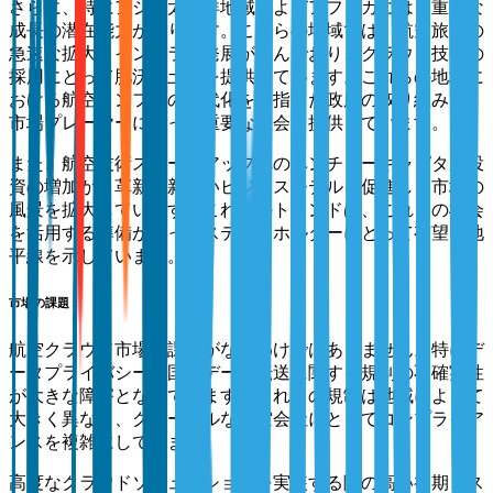
さらに、特にアジア太平洋地域およびアフリカには、重要な
成長の潜在能力があります。これらの地域では、航空旅行の
急速な拡大とインフラの発展が進んでおり、クラウド技術の
採用にとって肥沃な土壌を提供しています。これらの地域に
おける航空インフラの近代化を目指した政府の取り組みも、
市場プレーヤーにとって重要な機会を提供しています。
また、航空技術スタートアップへのベンチャーキャピタル投
資の増加が、革新と新しいビジネスモデルを促進し、市場の
風景を拡大しています。これらのトレンドは、これらの機会
を活用する準備が整ったステークホルダーにとって有望な地
平線を示しています。
市場の課題
航空クラウド市場は課題がないわけではありません。特にデ
ータプライバシーや国際データ転送に関する規制の不確実性
が大きな障害となっています。これらの規制は地域によって
大きく異なり、グローバルな航空会社にとってコンプライア
ンスを複雑にしています。
高度なクラウドソリューションを実装する際の高い初期コス