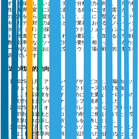
ますます採用しています。データ分析能力の向上、運用の機
敏性、業界の変化に迅速に適応する能力に対する需要が、市
場の成長をさらに促進しています。さらに、堅牢なサイバー
セキュリティ対策の必要性と航空業界におけるモノのインタ
ーネット（IoT）の採用が、クラウドソリューションへのシ
フトを推進しています。これらの要因は、増加する航空旅行
者数と効率的なリソース配分の必要性と相まって、現在のグ
ローバルな状況における航空クラウド市場の戦略的重要性を
強調しています。
最近の戦略的動向
2025年1月、アマゾンウェブサービスは、AI駆動のソ
リューションを通じてクラウドベースの運営を強化
し、乗客体験を改善するために、主要なヨーロッパの
航空会社とのパートナーシップを発表しました。
2025年3月、オラクルコーポレーションは、フリート
管理の最適化と運用コストの削減に焦点を当てた航空
業界向けの新しい分析ツールを発表しました。
2025年7月までに、マイクロソフトコーポレーション
は、航空業界向けに特別に設計された包括的なセキュ