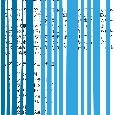
ヨーロッパの航空クラウド市場は、市場シェアの観点から第
3位であり、コンプライアンスと運用効率のために高度なク
ラウドソリューションを必要とする厳格な規制フレームワー
クによって推進される重要な成長の可能性を示しています。
この地域の航空業界は、セキュリティを強化し、運営を効率
化するためにクラウド技術をますます活用しています。ドイ
ツは主要な市場プレーヤーであり、航空業界におけるクラウ
ド技術の革新に対する強力な政府の支援を受けており、市場
の拡大に寄与しています。
セグメンテーション構造
展開タイプ別
パブリッククラウド
プライベートクラウド
ハイブリッドクラウド
アプリケーション別
フライトオペレーション
乗客体験
航空会社の収益管理