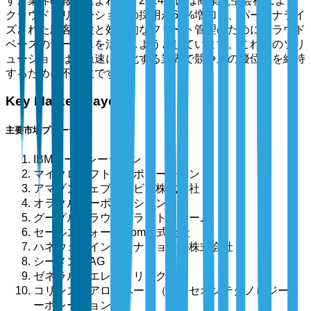
す。業界の報告によれば、2024年には商業航空会社による
クラウドソリューションの採用が50%増加し、パーソナライ
ズされた顧客体験と効率的なフリート管理のためにクラウド
ベースのサービスを活用しようとしています。これらのソリ
ューションは、急速に変化する業界で競争上の優位性を維持
するために不可欠です。
Key Market Players
主要市場プレーヤー
IBMコーポレーション
マイクロソフトコーポレーション
アマゾンウェブサービス株式会社
オラクルコーポレーション
グーグルクラウドプラットフォーム
セールスフォース.com株式会社
ハネウェルインターナショナル株式会社
シーメンスAG
ゼネラル・エレクトリック社
コリンズエアロスペース（レイセオンテクノロジーコ
ーポレーション）