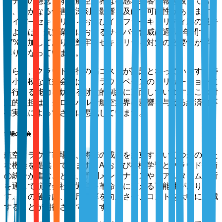
リティの懸念です。航空業界は敏感な乗客情報を扱ってお
り、いかなる侵害も深刻な影響を及ぼす可能性があります。
サイバーセキュリティおよびインフラセキュリティ庁の報告
によれば、航空業界におけるサイバー脅威は過去2年間で
27%増加しており、堅牢なセキュリティ対策の必要性が浮き
彫りになっています。
さらに、クラウド移行の高コストが課題となっています。特
に小規模な航空会社は、クラウドベースのソリューションに
移行する能力を妨げる財政的制約に直面しています。この財
政的負担は、グローバルな航空業界に影響を与える経済的不
確実性によってさらに悪化しています。
市場の機会
航空クラウド市場は、将来の成長を約束するいくつかの新た
な機会を提供しています。AIおよび機械学習とクラウド技術
の統合が進むことで、予測メンテナンスやリアルタイム分析
を通じて航空会社の運営を革命的に変える可能性がありま
す。この融合は、運用効率を向上させ、コストを大幅に削減
することが期待されています。