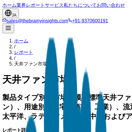
ホーム
業界
レポート
サービス
私たちについて
お問い合わせ
JA
sales@thebrainyinsights.com
+91-9370600191
ホーム
/
レポート
/
天井ファン市場
天井ファン市場
製品タイプ別の市場規模（標準天井ファ
ン）、用途別（住宅、商業、工業）、流
太平洋、ラテンアメリカ、中東およびアフ
レポート詳細