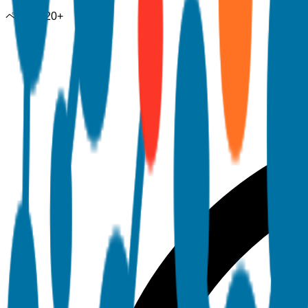
ページ
120+